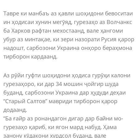
Тавре ки манбаъ аз қавли шоҳидони бевоситаи
ин ҳодисаи хунин мегӯяд, гурезаҳо аз Волчанкс
ба Харков рафтан мехостаанд, вале ҳангоми
убур аз минтақае, ки зери назорати Русия қарор
надошт, сарбозони Украина онҳоро бераҳмона
тирборон кардаанд.
Аз рӯйи гуфти шоҳидони ҳодиса гурӯҳи калони
гурезаҳоро, ки дар 34 мошин ҷойгир шуда
буданд, сарбозони Украина дар ҳудуди деҳаи
“Старый Салтов” мавриди тирборон қарор
додаанд.
“Ба ғайр аз ронандагон дигар дар байни мо-
гурезаҳо қариб, ки ягон мард набуд. Ҳама
занону кӯдакони хурдсол буданд, вале