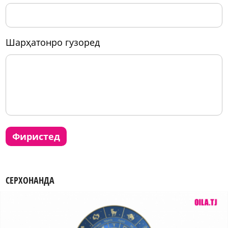
шарҳатонро гузоред
фиристед
СЕРХОНАНДА