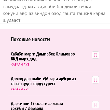
намудаанд, ки аз ҳисоби бандиҳои тибқи
қонуни авф аз зиндон озод гашта ташкил карда
шудааст.
Похожие новости
Сабаби марги Дамирбек Олимовро
ВКД шарҳ дод
ХАБАРИ РӮЗ
Домод дар шаби тӯй сари арӯсро аз
танаш ҷудо карду гурехт
ХАБАРИ РӮЗ
Дар синни 17 солагӣ аллакай
соҳиби 7 фарзанд