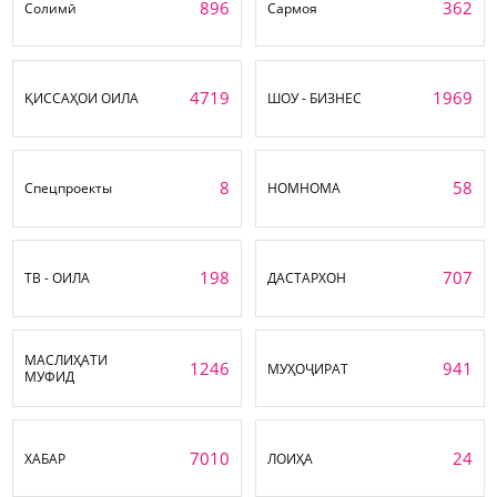
896
362
Солимӣ
Сармоя
4719
1969
ҚИССАҲОИ ОИЛА
ШОУ - БИЗНЕС
8
58
Спецпроекты
НОМНОМА
198
707
ТВ - ОИЛА
ДАСТАРХОН
МАСЛИҲАТИ
1246
941
МУҲОҶИРАТ
МУФИД
7010
24
ХАБАР
ЛОИҲА