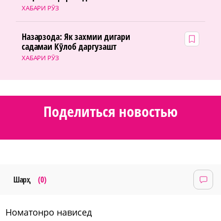
ХАБАРИ РӮЗ
Назарзода: Як захмии дигари
садамаи Кӯлоб даргузашт
ХАБАРИ РӮЗ
Поделиться новостью
Шарҳ
(0)
номатонро нависед