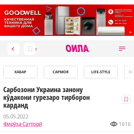
ХАБАР
САРМОЯ
LIFE-STYLE
М
Сарбозони Украина занону
кӯдакони гурезаро тирборон
карданд
05.05.2022
Фирӯза Сатторӣ
1616