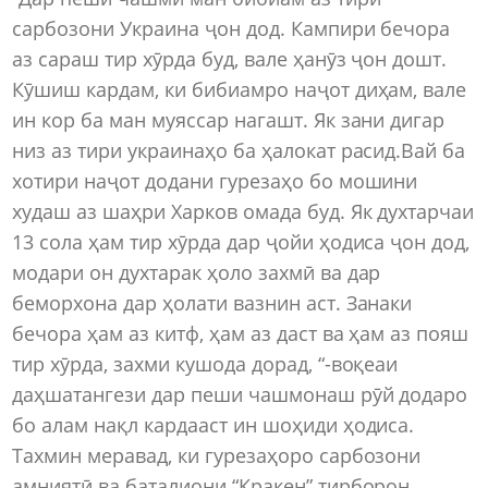
сарбозони Украина ҷон дод. Кампири бечора
аз сараш тир хӯрда буд, вале ҳанӯз ҷон дошт.
Кӯшиш кардам, ки бибиамро наҷот диҳам, вале
ин кор ба ман муяссар нагашт. Як зани дигар
низ аз тири украинаҳо ба ҳалокат расид.Вай ба
хотири наҷот додани гурезаҳо бо мошини
худаш аз шаҳри Харков омада буд. Як духтарчаи
13 сола ҳам тир хӯрда дар ҷойи ҳодиса ҷон дод,
модари он духтарак ҳоло захмӣ ва дар
беморхона дар ҳолати вазнин аст. Занаки
бечора ҳам аз китф, ҳам аз даст ва ҳам аз пояш
тир хӯрда, захми кушода дорад, “-воқеаи
даҳшатангези дар пеши чашмонаш рӯй додаро
бо алам нақл кардааст ин шоҳиди ҳодиса.
Тахмин меравад, ки гурезаҳоро сарбозони
амниятӣ ва баталиони “Кракен” тирборон