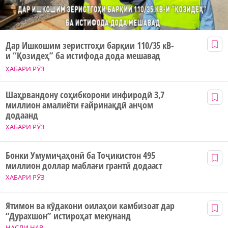
Дар Ишкошим зеристгоҳи барқии 110/35 кВ-
и “Қозидеҳ” ба истифода дода мешавад
ХАБАРИ РӮЗ
Шаҳрвандону соҳибкорони инфиродӣ 3,7
миллион амалиёти ғайринақдӣ анҷом
додаанд
ХАБАРИ РӮЗ
Бонки Умумиҷаҳонӣ ба Тоҷикистон 495
миллион доллар маблағи грантӣ додааст
ХАБАРИ РӮЗ
Ятимон ва кӯдакони оилаҳои камбизоат дар
“Дурахшон” истироҳат мекунанд
НАСЛИ НАВ