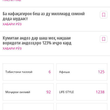
Ба нафақагирон беш аз ду миллиард сомонӣ
дода шудааст
ХАБАРИ РӮЗ
Кумитаи андоз дар шаш моҳ нақшаи
воридоти андозҳоро 123% иҷро кард
ХАБАРИ РӮЗ
6
125
Тобистони тиллоӣ
Афиша
92
1238
Моҷарои оилавӣ
LIFE-STYLE