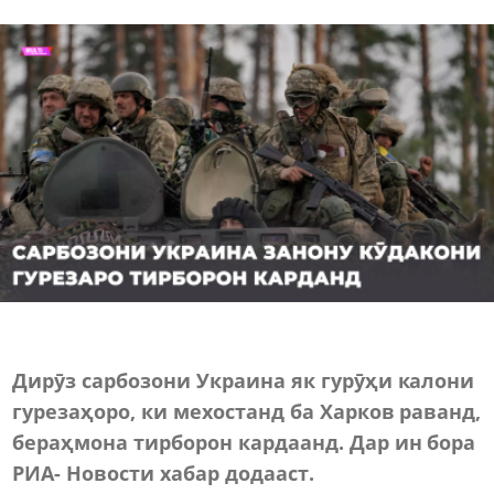
Дирӯз сарбозони Украина як гурӯҳи калони
гурезаҳоро, ки мехостанд ба Харков раванд,
бераҳмона тирборон кардаанд. Дар ин бора
РИА- Новости хабар додааст.