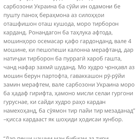
сарбозони Украина ба сӯйи ин одамони бе
пушту паноҳ бераҳмона аз силоҳҳои
оташфишон оташ кушода, моро тирборон
карданд. Ронандагон ба таҳлука афтода,
мошинҳоро осемасар қафо гардонданд, вале 4
мошине, ки пешопеши калонна мерафтанд, дар
натиҷаи тирборон ба пуррагӣ хароб гашта,
чанд нафар захмӣ шуданд. Мо худро ҷонҳавл аз
мошин берун партофта, гаваккашон рӯ-рӯйи
замин мерафтем, вале сарбозони Украина моро
ба ҳадаф гирифта, ҳамоно мисли селаи гургони
гуруснае, ки сайди худро раҳо кардан
намехоҳанд, ба сӯямон тир пайи тир мезаданад”
–қисса кардааст як шоҳиди ҳодисаи хунбор.
“Дар пеши чашми ман бибиам аз тири