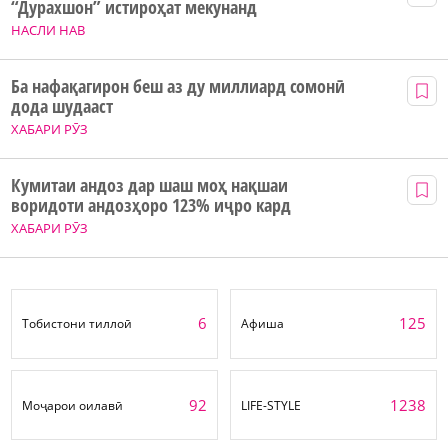
“Дурахшон” истироҳат мекунанд
НАСЛИ НАВ
Ба нафақагирон беш аз ду миллиард сомонӣ
дода шудааст
ХАБАРИ РӮЗ
Кумитаи андоз дар шаш моҳ нақшаи
воридоти андозҳоро 123% иҷро кард
ХАБАРИ РӮЗ
6
125
Тобистони тиллоӣ
Афиша
92
1238
Моҷарои оилавӣ
LIFE-STYLE