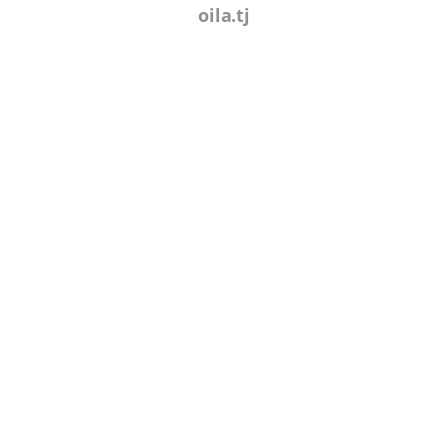
oila.tj
404
Сахифа пайдо нашуд
БА САХИФАИ АСОСИ