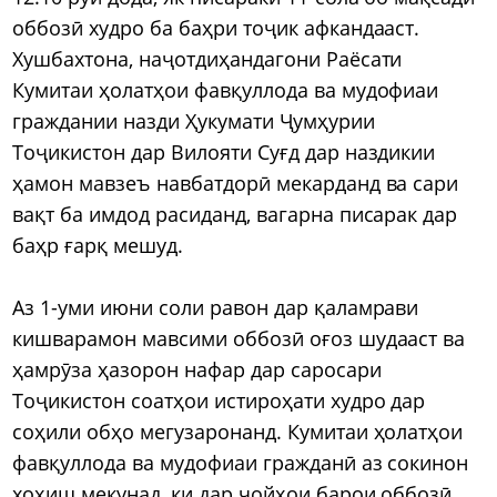
оббозӣ худро ба баҳри тоҷик афкандааст.
Хушбахтона, наҷотдиҳандагони Раёсати
Кумитаи ҳолатҳои фавқуллода ва мудофиаи
граждании назди Ҳукумати Ҷумҳурии
Тоҷикистон дар Вилояти Суғд дар наздикии
ҳамон мавзеъ навбатдорӣ мекарданд ва сари
вақт ба имдод расиданд, вагарна писарак дар
баҳр ғарқ мешуд.
Аз 1-уми июни соли равон дар қаламрави
кишварамон мавсими оббозӣ оғоз шудааст ва
ҳамрӯза ҳазорон нафар дар саросари
Тоҷикистон соатҳои истироҳати худро дар
соҳили обҳо мегузаронанд. Кумитаи ҳолатҳои
фавқуллода ва мудофиаи гражданӣ аз сокинон
хоҳиш мекунад, ки дар ҷойҳои барои оббозӣ