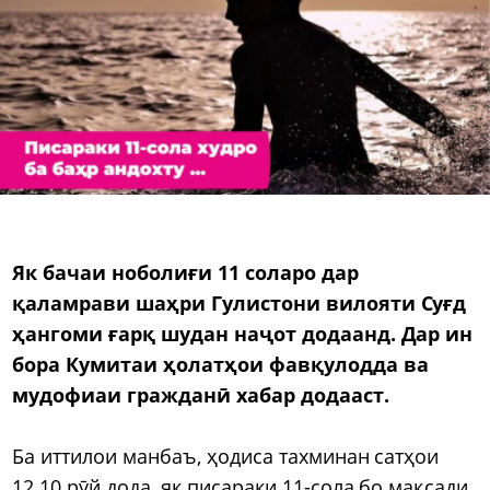
Як бачаи ноболиғи 11 соларо дар
қаламрави шаҳри Гулистони вилояти Суғд
ҳангоми ғарқ шудан наҷот додаанд. Дар ин
бора Кумитаи ҳолатҳои фавқулодда ва
мудофиаи гражданӣ хабар додааст.
Ба иттилои манбаъ, ҳодиса тахминан сатҳои
12.10 рӯй дода, як писараки 11-сола бо мақсади