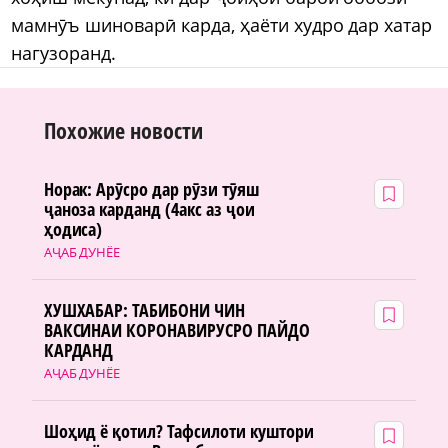
мамнӯъ шиноварӣ карда, ҳаёти худро дар хатар
нагузоранд.
Похожие новости
Норак: Арӯсро дар рӯзи тӯяш
ҷаноза карданд (4акс аз ҷои
ҳодиса)
АҶАБ ДУНЁЕ
ХУШХАБАР: ТАБИБОНИ ЧИН
ВАКСИНАИ КОРОНАВИРУСРО ПАЙДО
КАРДАНД
АҶАБ ДУНЁЕ
Шоҳид ё қотил? Тафсилоти куштори