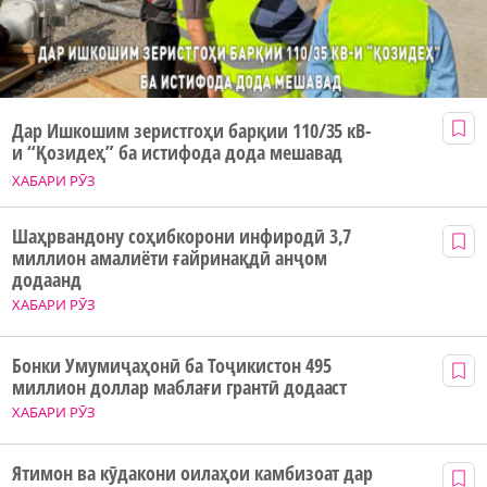
Дар Ишкошим зеристгоҳи барқии 110/35 кВ-
и “Қозидеҳ” ба истифода дода мешавад
ХАБАРИ РӮЗ
Шаҳрвандону соҳибкорони инфиродӣ 3,7
миллион амалиёти ғайринақдӣ анҷом
додаанд
ХАБАРИ РӮЗ
Бонки Умумиҷаҳонӣ ба Тоҷикистон 495
миллион доллар маблағи грантӣ додааст
ХАБАРИ РӮЗ
Ятимон ва кӯдакони оилаҳои камбизоат дар