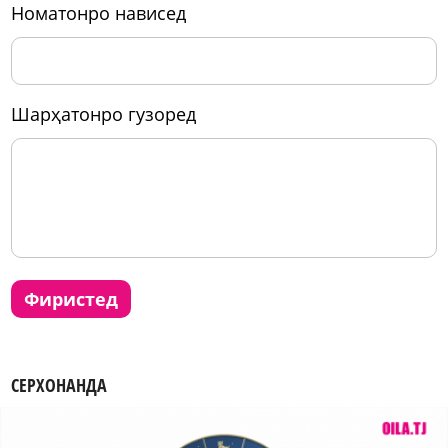
номатонро нависед
шарҳатонро гузоред
фиристед
СЕРХОНАНДА