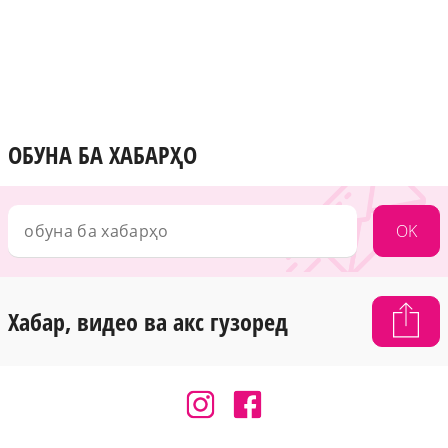
ОБУНА БА ХАБАРҲО
OK
Хабар, видео ва акс гузоред