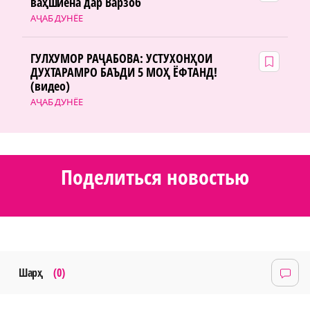
ваҳшиёна дар Варзоб
АҶАБ ДУНЁЕ
ГУЛХУМОР РАҶАБОВА: УСТУХОНҲОИ
ДУХТАРАМРО БАЪДИ 5 МОҲ ЁФТАНД!
(видео)
АҶАБ ДУНЁЕ
Поделиться новостью
Шарҳ
(0)