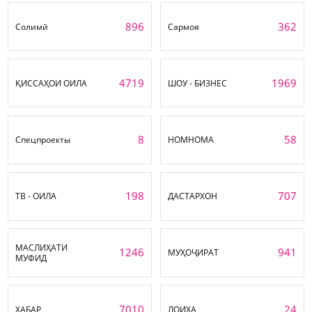
896
362
Солимӣ
Сармоя
4719
1969
ҚИССАҲОИ ОИЛА
ШОУ - БИЗНЕС
8
58
Спецпроекты
НОМНОМА
198
707
ТВ - ОИЛА
ДАСТАРХОН
МАСЛИҲАТИ
1246
941
МУҲОҶИРАТ
МУФИД
7010
24
ХАБАР
ЛОИҲА