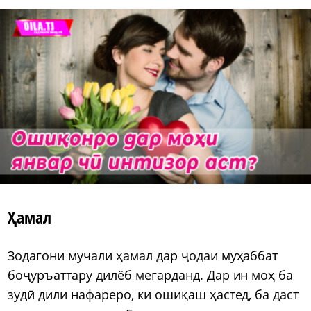
Ҳамал
Зодагони мучали ҳамал дар ҷодаи муҳаббат
боҷуръаттару дилёб мегарданд. Дар ин моҳ ба
зудӣ дили нафареро, ки ошиқаш ҳастед, ба даст