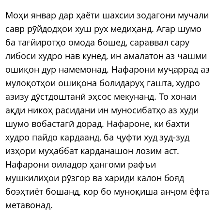
Моҳи январ дар ҳаёти шахсии зодагони мучали
савр рӯйдодҳои хуш рух медиҳанд. Агар шумо
ба тағйиротҳо омода бошед, сараввал сару
либоси худро нав кунед, ин амалатон аз чашми
ошиқон дур намемонад. Нафарони муҷаррад аз
мулоқотҳои ошиқона болидаруҳ гашта, худро
азизу дӯстдоштанӣ эҳсос мекунанд. То хонаи
ақди никоҳ расидани ин муносибатҳо аз худи
шумо вобастагӣ дорад. Нафароне, ки бахти
худро пайдо кардаанд, ба ҷуфти худ зуд-зуд
изҳори муҳаббат карданашон лозим аст.
Нафарони оиладор ҳангоми рафъи
мушкилиҳои рӯзгор ва хариди калон бояд
боэҳтиёт бошанд, кор бо муноқиша анҷом ёфта
метавонад.