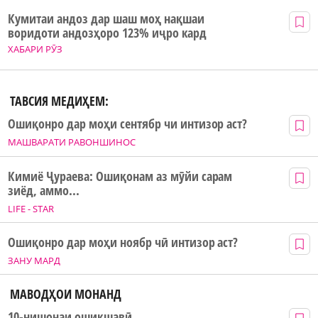
Кумитаи андоз дар шаш моҳ нақшаи
воридоти андозҳоро 123% иҷро кард
ХАБАРИ РӮЗ
ТАВСИЯ МЕДИҲЕМ:
Ошиқонро дар моҳи сентябр чи интизор аст?
МАШВАРАТИ РАВОНШИНОС
Кимиё Ҷураева: Ошиқонам аз мӯйи сарам
зиёд, аммо...
LIFE - STAR
Ошиқонро дар моҳи ноябр чӣ интизор аст?
ЗАНУ МАРД
МАВОДҲОИ МОНАНД
10-нишонаи ошиқшавӣ