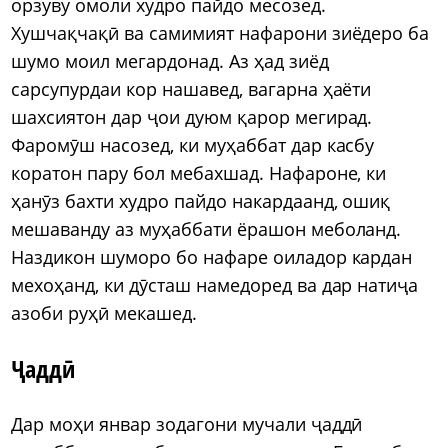
орзуву омоли худро пайдо месозед.
Хушчақчақӣ ва самимият нафарони зиёдеро ба
шумо моил мегардонад. Аз ҳад зиёд
сарсупурдаи кор нашавед, вагарна ҳаёти
шахсиятон дар ҷои дуюм қарор мегирад.
Фаромӯш насозед, ки муҳаббат дар касбу
коратон пару бол мебахшад. Нафароне, ки
ҳанӯз бахти худро пайдо накардаанд, ошиқ
мешаванду аз муҳаббати ёрашон меболанд.
Наздикон шуморо бо нафаре оиладор кардан
мехоҳанд, ки дӯсташ намедоред ва дар натиҷа
азоби руҳӣ мекашед.
Ҷаддӣ
Дар моҳи январ зодагони мучали ҷаддӣ