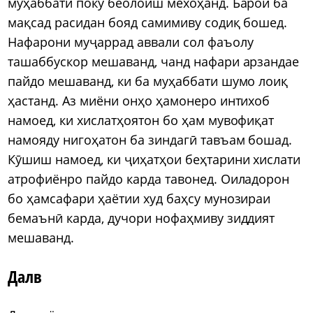
муҳаббати поку беолоиш мехоҳанд. Барои ба
мақсад расидан бояд самимиву содиқ бошед.
Нафарони муҷаррад аввали сол фаъолу
ташаббускор мешаванд, чанд нафари арзандае
пайдо мешаванд, ки ба муҳаббати шумо лоиқ
ҳастанд. Аз миёни онҳо ҳамонеро интихоб
намоед, ки хислатҳоятон бо ҳам мувофиқат
намояду нигоҳатон ба зиндагӣ тавъам бошад.
Кӯшиш намоед, ки ҷиҳатҳои беҳтарини хислати
атрофиёнро пайдо карда тавонед. Оиладорон
бо ҳамсафари ҳаётии худ баҳсу мунозираи
бемаънӣ карда, дучори нофаҳмиву зиддият
мешаванд.
Далв