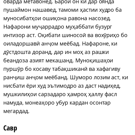
оварда метавонед. Барои он ки дар оянда
пушаймон нашавед, тамоми ҳастии худро ба
муносибатҳои ошиқона равона насозед.
Нафарони муҷаррадро муҳаббати бузург
интизор аст. Оқибати шиносоӣ ва вохӯриҳо бо
оиладоршавӣ анҷом меёбад. Нафароне, ки
дӯстдошта доранд, дар ин моҳ аз рашки
беандоза азият мекашанд. Муноқишаҳои
пуршӯр бо косаву табақшиканӣ ва хафагиву
ранҷиш анҷом меёбанд. Шуморо лозим аст, ки
нисбати ёри худ эътимодро аз даст надиҳед,
мушкилиҳои сарзадаро ҳамроҳ ҳаллу фасл
намуда, монеаҳоро убур кардан осонтар
мегардад.
Савр