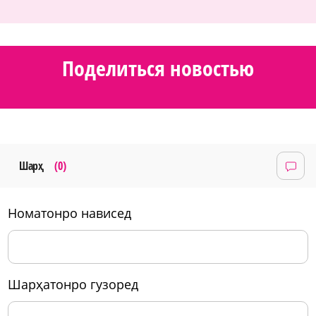
Поделиться новостью
Шарҳ
(0)
номатонро нависед
шарҳатонро гузоред