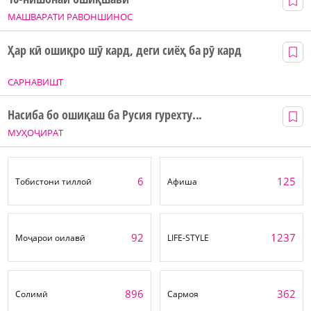
МАШВАРАТИ РАВОНШИНОС
Ҳар кӣ ошиқро шӯ кард, деги сиёҳ ба рӯ кард
САРНАВИШТ
Насиба бо ошиқаш ба Русия гурехту...
МУҲОҶИРАТ
6
125
Тобистони тиллоӣ
Афиша
92
1237
Моҷарои оилавӣ
LIFE-STYLE
896
362
Солимӣ
Сармоя