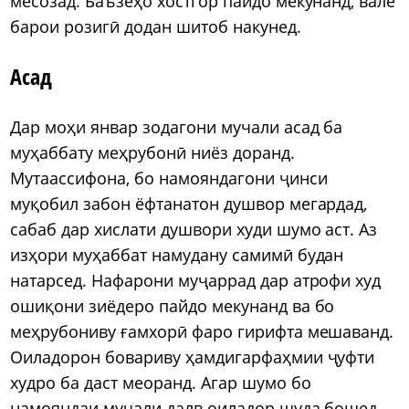
месозад. Баъзеҳо хостгор пайдо мекунанд, вале
барои розигӣ додан шитоб накунед.
Асад
Дар моҳи январ зодагони мучали асад ба
муҳаббату меҳрубонӣ ниёз доранд.
Мутаассифона, бо намояндагони ҷинси
муқобил забон ёфтанатон душвор мегардад,
сабаб дар хислати душвори худи шумо аст. Аз
изҳори муҳаббат намудану самимӣ будан
натарсед. Нафарони муҷаррад дар атрофи худ
ошиқони зиёдеро пайдо мекунанд ва бо
меҳрубониву ғамхорӣ фаро гирифта мешаванд.
Оиладорон бовариву ҳамдигарфаҳмии ҷуфти
худро ба даст меоранд. Агар шумо бо
намояндаи мучали далв оиладор шуда бошед,