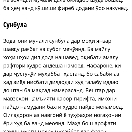
ба ҳеҷ ваҷҳ кӯшиши фиреб додани ӯро накунед.
Сунбула
Зодагони мучали сунбула дар моҳи январ
шавқу рағбат ва субот меҷӯянд. Ба майлу
хоҳишҳои дил дода нашавед, оқибати амалу
рафтори худро андеша намоед. Нафароне, ки
дар ҷустуҷӯи муҳаббат ҳастанд, бо сабаби аз
ҳад зиёд нисбати дилдодаи худ талабу иддао
доштан ба мақсад намерасанд. Бештар дар
мавзеҳои ҷамъиятӣ қарор гирифта, имкони
пайдо намудани бахти худро пайдо менамоед.
Оиладорон аз навгонӣ ё туҳфаҳои ногаҳонии
ёри худ ба ваҷд меоянд. Маҳз бо шарофати
ҳамин мурғи меҳру муҳаббат дар фазои