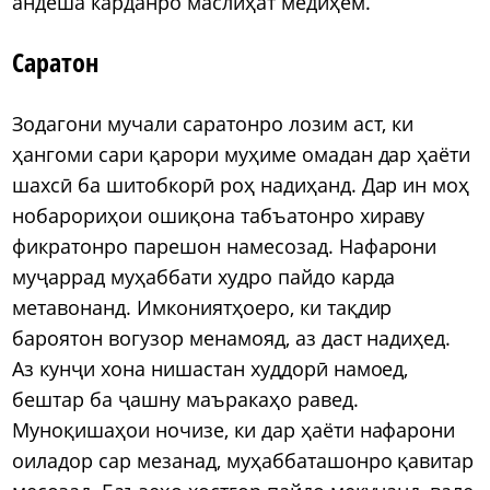
андеша карданро маслиҳат медиҳем.
Саратон
Зодагони мучали саратонро лозим аст, ки
ҳангоми сари қарори муҳиме омадан дар ҳаёти
шахсӣ ба шитобкорӣ роҳ надиҳанд. Дар ин моҳ
нобарориҳои ошиқона табъатонро хираву
фикратонро парешон намесозад. Нафарони
муҷаррад муҳаббати худро пайдо карда
метавонанд. Имкониятҳоеро, ки тақдир
бароятон вогузор менамояд, аз даст надиҳед.
Аз кунҷи хона нишастан худдорӣ намоед,
бештар ба ҷашну маъракаҳо равед.
Муноқишаҳои ночизе, ки дар ҳаёти нафарони
оиладор сар мезанад, муҳаббаташонро қавитар