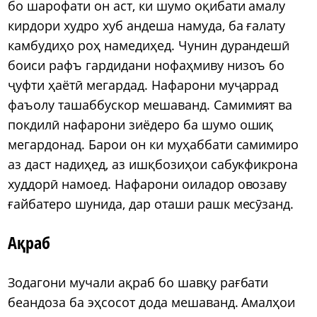
бо шарофати он аст, ки шумо оқибати амалу
кирдори худро хуб андеша намуда, ба ғалату
камбудиҳо роҳ намедиҳед. Чунин дурандешӣ
боиси рафъ гардидани нофаҳмиву низоъ бо
ҷуфти ҳаётӣ мегардад. Нафарони муҷаррад
фаъолу ташаббускор мешаванд. Самимият ва
покдилӣ нафарони зиёдеро ба шумо ошиқ
мегардонад. Барои он ки муҳаббати самимиро
аз даст надиҳед, аз ишқбозиҳои сабукфикрона
худдорӣ намоед. Нафарони оиладор овозаву
ғайбатеро шунида, дар оташи рашк месӯзанд.
Ақраб
Зодагони мучали ақраб бо шавқу рағбати
беандоза ба эҳсосот дода мешаванд. Амалҳои