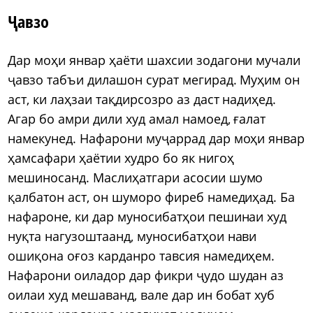
Ҷавзо
Дар моҳи январ ҳаёти шахсии зодагони мучали
ҷавзо табъи дилашон сурат мегирад. Муҳим он
аст, ки лаҳзаи тақдирсозро аз даст надиҳед.
Агар бо амри дили худ амал намоед, ғалат
намекунед. Нафарони муҷаррад дар моҳи январ
ҳамсафари ҳаётии худро бо як нигоҳ
мешиносанд. Маслиҳатгари асосии шумо
қалбатон аст, он шуморо фиреб намедиҳад. Ба
нафароне, ки дар муносибатҳои пешинаи худ
нуқта нагузоштаанд, муносибатҳои нави
ошиқона оғоз карданро тавсия намедиҳем.
Нафарони оиладор дар фикри ҷудо шудан аз
оилаи худ мешаванд, вале дар ин бобат хуб