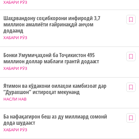
ХАБАРИ РӮЗ
Шаҳрвандону соҳибкорони инфиродӣ 3,7
миллион амалиёти ғайринақдӣ анҷом
додаанд
ХАБАРИ РӮЗ
Бонки Умумиҷаҳонӣ ба Тоҷикистон 495
миллион доллар маблағи грантӣ додааст
ХАБАРИ РӮЗ
Ятимон ва кӯдакони оилаҳои камбизоат дар
“Дурахшон” истироҳат мекунанд
НАСЛИ НАВ
Ба нафақагирон беш аз ду миллиард сомонӣ
дода шудааст
ХАБАРИ РӮЗ