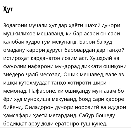
Ҳут
Зодагони мучали ҳут дар ҳаёти шахсӣ дучори
мушкилиҳое мешаванд, ки бар асари он сари
калобаи худро гум мекунанд. Барои ба худ
омадану қарори дуруст баровардан дар танҳоӣ
истироҳат карданатон лозим аст. Хушҳолӣ ва
фаъолии нафарони муҷаррад диққати ошиқони
зиёдеро ҷалб месозад. Ошиқ мешавед, вале аз
ишқи кӯтоҳмуддат танҳо хотироти ширин
мемонад. Нафароне, ки ошиқанду мунтазам бо
ёри худ муноқиша мекунанд, бояд сари қароре
биёянд. Оиладорон дучори норозигӣ ва иддаои
ҳамсафари ҳаётӣ мегарданд. Сабур бошеду
бодиққат арзу доди ёратонро гӯш кунед.