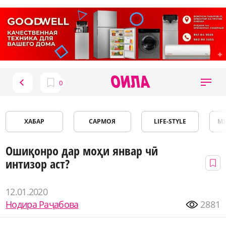
ХАБАР
САРМОЯ
LIFE-STYLE
М
Ошиқонро дар моҳи январ чӣ
интизор аст?
12.01.2020
Нодира Раҷабова
2881