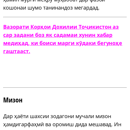
кошонаи шумо танинандоз мегардад.
Вазорати Корҳои Дохилии Тоҷикистон аз
сар задани боз як садамаи хунин хабар
медиҳад, ки боиси марги кӯдаки бегуноҳе
гаштааст.
Мизон
Дар ҳаёти шахсии зодагони мучали мизон
ҳамдигарфаҳмӣ ва оромиш дида мешавад. Ин