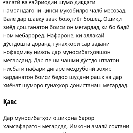
ғалатӣ ва ғайриодии шумо диққати
намояндагони ҷинси муқобилро ҷалб месозад.
Вале дар шавқу завқ боэҳтиёт бошед. Ошиқи
зиёд доштанатон боиси он мегардад, ки бо бадӣ
ном мебароред. Нафароне, ки аллакай
дӯстдошта доранд, гунаҳкори сар задани
нофаҳмиву низоъ дар муносибатҳояшон
мегарданд. Дар пеши чашми дӯстдоштаатон
нисбати нафари дигаре меҳрубонӣ зоҳир
карданатон боиси бедор шудани рашк ва дар
хиёнат шуморо гунаҳкор донистанаш мегардад.
Қавс
Дар муносибатҳои ошиқона барор
ҳамсафаратон мегардад. Имкони амалӣ сохтани