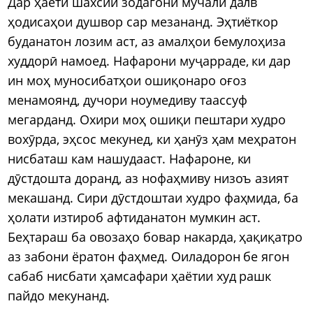
Дар ҳаёти шахсии зодагони мучали далв
ҳодисаҳои душвор сар мезананд. Эҳтиёткор
буданатон лозим аст, аз амалҳои бемулоҳиза
худдорӣ намоед. Нафарони муҷарраде, ки дар
ин моҳ муносибатҳои ошиқонаро оғоз
менамоянд, дучори ноумедиву таассуф
мегарданд. Охири моҳ ошиқи пештари худро
вохӯрда, эҳсос мекунед, ки ҳанӯз ҳам меҳратон
нисбаташ кам нашудааст. Нафароне, ки
дӯстдошта доранд, аз нофаҳмиву низоъ азият
мекашанд. Сири дӯстдоштаи худро фаҳмида, ба
ҳолати изтироб афтиданатон мумкин аст.
Беҳтараш ба овозаҳо бовар накарда, ҳақиқатро
аз забони ёратон фаҳмед. Оиладорон бе ягон
сабаб нисбати ҳамсафари ҳаётии худ рашк
пайдо мекунанд.