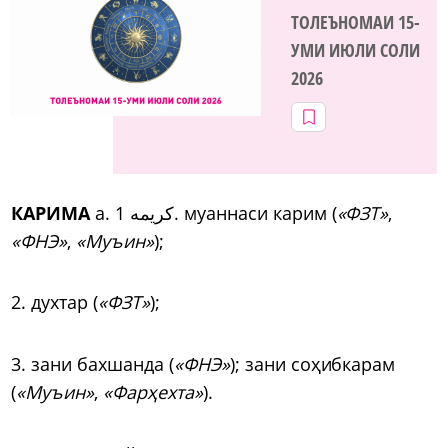
ТОЛЕЪНОМАИ 15-
УМИ ИЮЛИ СОЛИ
2026
КАРИМА
а. کریمه 1. муаннаси карим (
«ФЗТ»
,
«ФНЭ»
,
«Муъин»
);
2. духтар (
«ФЗТ»
);
3. зани бахшанда (
«ФНЭ»
); зани соҳибкарам
(
«Муъин»
,
«Фарҳехта»
).