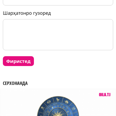
шарҳатонро гузоред
фиристед
СЕРХОНАНДА