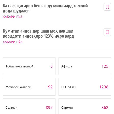
Ба нафақагирон беш аз ду миллиард сомонӣ
дода шудааст
ХАБАРИ РӮЗ
Кумитаи андоз дар шаш моҳ нақшаи
воридоти андозҳоро 123% иҷро кард
ХАБАРИ РӮЗ
6
125
Тобистони тиллоӣ
Афиша
92
1238
Моҷарои оилавӣ
LIFE-STYLE
897
362
Солимӣ
Сармоя