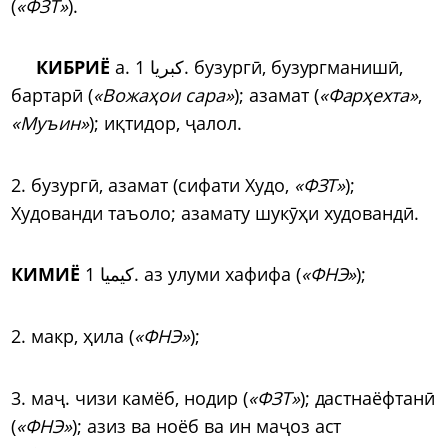
(
«ФЗТ»
).
КИБРИЁ
а. کبریا 1. бузург
ӣ
, бузургманиш
ӣ
,
бартар
ӣ
(
«Вожаҳои сара»
); азамат (
«Фарҳехта»
,
«Муъин»
); иқтидор,
ҷ
алол.
2. бузург
ӣ
, азамат (сифати Худо,
«ФЗТ»
);
Худованди таъоло; азамату шук
ӯ
ҳи худованд
ӣ
.
КИМИЁ
کیمیا 1. аз улуми хафифа (
«ФНЭ»
);
2. макр, ҳила (
«ФНЭ»
);
3. ма
ҷ
. чизи камёб, нодир (
«ФЗТ»
); дастнаёфтан
ӣ
(
«ФНЭ»
); азиз ва ноёб ва ин ма
ҷ
оз аст