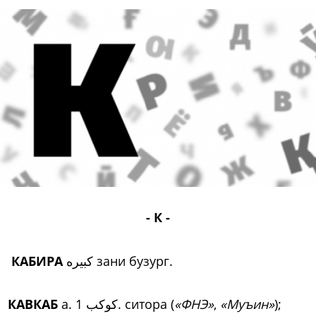
- К -
КАБИРА
کبیره зани бузург.
КАВКАБ
а. کوکب 1. ситора (
«ФНЭ»
,
«Муъин»
);