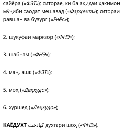
сайёра (
«ФЗТ»
); ситорае, ки ба ақидаи ҳакимон
м
ӯҷ
иби саодат мешавад (
«Фарҳехта»
); ситораи
равшан ва бузург (
«Fиёс»
);
2. шукуфаи марғзор (
«ФНЭ»
);
3. шабнам (
«ФНЭ»
);
4. ма
ҷ
. ашк (
«ФЗТ»
);
5. моҳ (
«Деҳхудо»
);
6. хуршед (
«Деҳхудо»
);
КАЁДУХТ
کیادخت духтари шоҳ (
«ФНЭ»
).