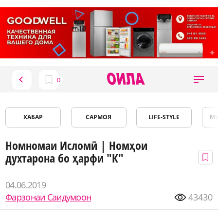
ХАБАР
САРМОЯ
LIFE-STYLE
М
Номномаи Исломӣ | Номҳои
духтарона бо ҳарфи "К"
04.06.2019
Фарзонаи Саидумрон
43430