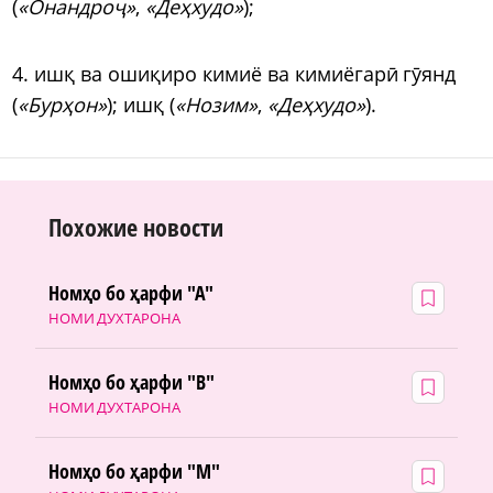
(
«Онандро
ҷ
»
,
«Деҳхудо»
);
4. ишқ ва ошиқиро кимиё ва кимиёгар
ӣ
г
ӯ
янд
(
«Бурҳон»
); ишқ (
«Нозим»
,
«Деҳхудо»
).
Похожие новости
Номҳо бо ҳарфи "А"
НОМИ ДУХТАРОНА
Номҳо бо ҳарфи "В"
НОМИ ДУХТАРОНА
Номҳо бо ҳарфи "М"