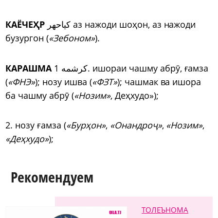
КАЁЧЕҲР
کیاحهر аз нажоди шоҳон, аз нажоди
бузургон (
«Зебоном»
).
КАРАШМА
کرشمه 1. ишораи чашму абр
ӯ
, ғамза
(
«ФНЭ»
); нозу ишва (
«ФЗТ»
); чашмак ва ишора
ба чашму абр
ӯ
(
«Нозим»
, Деҳхудо»);
2. нозу ғамза (
«Бурҳон»
,
«Онандро
ҷ
»
,
«Нозим»
,
«Деҳхудо»
);
Рекомендуем
ТОЛЕЪНОМА