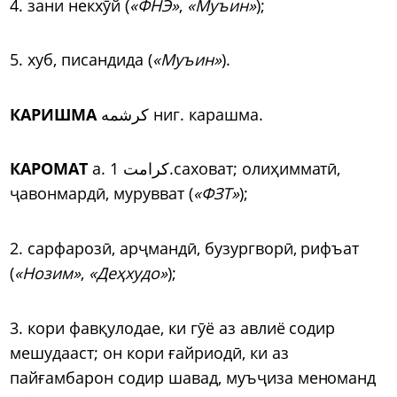
4. зани некх
ӯ
й (
«ФНЭ»
,
«Муъин»
);
5. хуб, писандида (
«Муъин»
).
КАРИШМА
کرشمه ниг. карашма.
КАРОМАТ
а. کرامت 1.саховат; олиҳиммат
ӣ
,
ҷ
авонмард
ӣ
, мурувват (
«ФЗТ»
);
2. сарфароз
ӣ
, ар
ҷ
манд
ӣ
, бузургвор
ӣ
, рифъат
(
«Нозим»
,
«Деҳхудо»
);
3. кори фавқулодае, ки г
ӯ
ё аз авлиё содир
мешудааст; он кори ғайриод
ӣ
, ки аз
пайғамбарон содир шавад, муъ
ҷ
иза меноманд