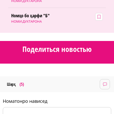
НОМИ ДУХТАРОНА
Номҳо бо ҳарфи "Б"
НОМИ ДУХТАРОНА
Поделиться новостью
Шарҳ
(5)
номатонро нависед