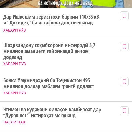
Дар Ишкошим зеристгоҳи барқии 110/35 кВ-
и “Қозидеҳ” ба истифода дода мешавад
ХАБАРИ РӮЗ
Шаҳрвандону соҳибкорони инфиродӣ 3,7
миллион амалиёти ғайринақдӣ анҷом
додаанд
ХАБАРИ РӮЗ
Бонки Умумиҷаҳонӣ ба Тоҷикистон 495
миллион доллар маблағи грантӣ додааст
ХАБАРИ РӮЗ
Ятимон ва кӯдакони оилаҳои камбизоат дар
“Дурахшон” истироҳат мекунанд
НАСЛИ НАВ