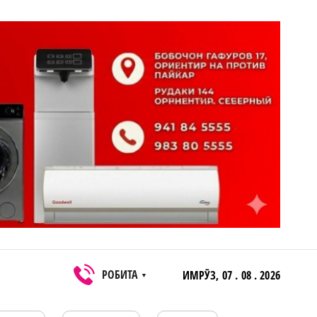
РОБИТА
ИМРӮЗ,
07 . 08 . 2026
▼