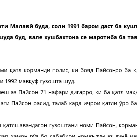
и Малавӣ буда, соли 1991 барои даст ба куш
уда буд, вале хушбахтона се маротиба ба та
кми қатл корманди полис, ки бояд Пайсонро ба қ
ли 1992 мавқуф гузошта шуд.
еш аз Пайсон 71 нафари дигарро, ки ба қатл маҳ
бати Пайсон расид, талаб кард иҷрои қатли ӯро ба
ри қатлшавандагон гузоштани номи Пайсон, корма
 дар ҳамон рӯз бо сабабҳои номаълум аз дунё ч