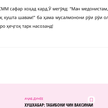
СММ сафар хоҳад кард.Ӯ мегӯяд: "Ман медонистам,
ҳақ кушта шавам!" ба ҳама мусалмонони рӯи рӯи о
ро ҳеҷгоҳ тарк насозанд!
АҶАБ ДУНЁЕ
ХУШХАБАР: ТАБИБОНИ ЧИН ВАКСИНАИ