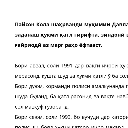
Пайсон Кола шаҳрванди муқимии Давлат
заданаш ҳукми қатл гирифта, зиндонӣ ш
ғайриодӣ аз марг раҳо ёфтааст.
Бори аввал, соли 1991 дар вақти иҷрои ҳу
мерасонд, кушта шуд ва ҳукми қатли ӯ ба со
Бори дуюм, корманди полиси амалкунанда п
шуда буданд, ба қатл расонид ва вақте нав
сол мавқуф гузоранд.
Бори сеюм, соли 1993, бо вуҷуди дар қато
полис, ки бояд ҳукми қатлро иҷро мекард,