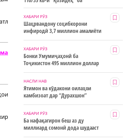
110/35 кВ-и “Қозидеҳ” ба
истифода дода мешавад
ХАБАРИ РӮЗ
атл
Шаҳрвандону соҳибкорони
инфиродӣ 3,7 миллион амалиёти
ғайринақдӣ анҷом додаанд
ХАБАРИ РӮЗ
ама
Бонки Умумиҷаҳонӣ ба
Тоҷикистон 495 миллион доллар
маблағи грантӣ додааст
НАСЛИ НАВ
Ятимон ва кӯдакони оилаҳои
ҳои
камбизоат дар “Дурахшон”
истироҳат мекунанд
ХАБАРИ РӮЗ
хир
Ба нафақагирон беш аз ду
миллиард сомонӣ дода шудааст