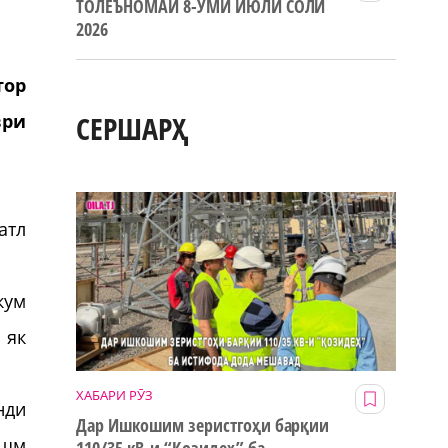
ТОЛЕЪНОМАИ 8-УМИ ИЮЛИ СОЛИ
2026
тор
СЕРШАРҲ
ври
атл
кум
 як
ХАБАРИ РӮЗ
нди
Дар Ишкошим зеристгоҳи барқии
ашм