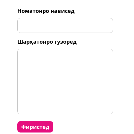
номатонро нависед
шарҳатонро гузоред
фиристед