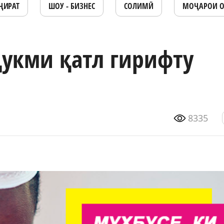
ҶИРАТ
ШОУ - БИЗНЕС
СОЛИМӢ
МОҶАРОИ 
ҳукми қатл гирифту
8335