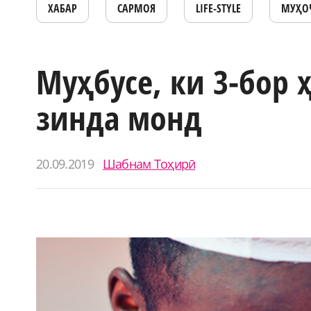
ХАБАР
САРМОЯ
LIFE-STYLE
МУҲО
Муҳбусе, ки 3-бор 
зинда монд
20.09.2019
Шабнам Тоҳирӣ