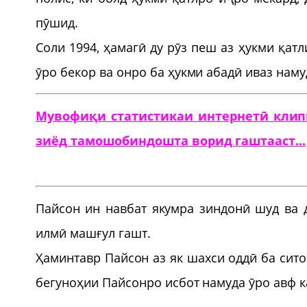
пӯшид.
Соли 1994, ҳамагӣ ду рӯз пеш аз ҳукми қат
ӯро бекор ва онро ба ҳукми абадӣ иваз наму
Мувофиқи статистикаи интернетӣ клип
зиёд тамошобиндошта ворид гаштааст...
Пайсон ин навбат якумра зиндонӣ шуд ва 
илмӣ машғул гашт.
Ҳаминтавр Пайсон аз як шахси оддӣ ба сит
бегуноҳии Пайсонро исбот намуда ӯро авф ка