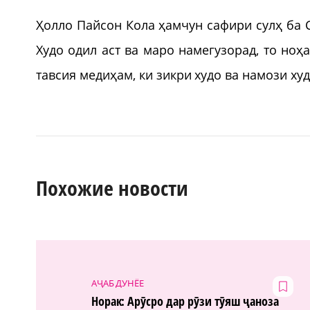
Ҳолло Пайсон Кола ҳамчун сафири сулҳ ба 
Худо одил аст ва маро намегузорад, то но
тавсия медиҳам, ки зикри худо ва намози худ
Похожие новости
АҶАБ ДУНЁЕ
Норак: Арӯсро дар рӯзи тӯяш ҷаноза