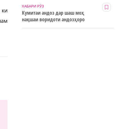
ХАБАРИ РӮЗ
 ки
Кумитаи андоз дар шаш моҳ
нақшаи воридоти андозҳоро
лам
123% иҷро кард