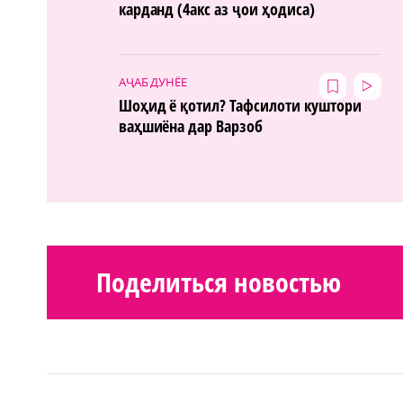
карданд (4акс аз ҷои ҳодиса)
АҶАБ ДУНЁЕ
Шоҳид ё қотил? Тафсилоти куштори
ваҳшиёна дар Варзоб
Поделиться новостью