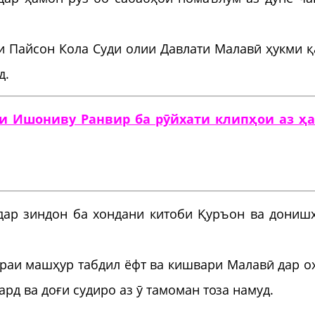
ли Пайсон Кола Суди олии Давлати Малавӣ ҳукми қ
д.
и Ишониву Ранвир ба рӯйхати клипҳои аз ҳ
дар зиндон ба хондани китоби Қуръон ва дониш
ораи машҳур табдил ёфт ва кишвари Малавӣ дар о
рд ва доғи судиро аз ӯ тамоман тоза намуд.