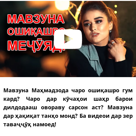
Мавзуна Маҳмадзода чаро ошиқашро гум
кард? Чаро дар кӯчаҳои шаҳр барои
дилдодааш овораву сарсон аст? Мавзуна
дар ҳақиқат танҳо монд? Ба видеои дар зер
таваҷҷӯҳ намоед!