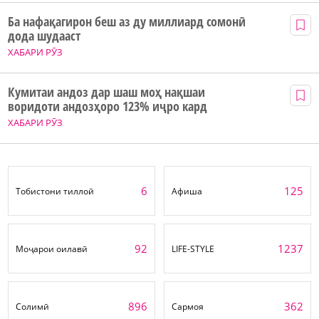
Ба нафақагирон беш аз ду миллиард сомонӣ
дода шудааст
ХАБАРИ РӮЗ
Кумитаи андоз дар шаш моҳ нақшаи
воридоти андозҳоро 123% иҷро кард
ХАБАРИ РӮЗ
6
125
Тобистони тиллоӣ
Афиша
92
1237
Моҷарои оилавӣ
LIFE-STYLE
896
362
Солимӣ
Сармоя