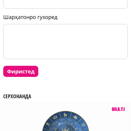
шарҳатонро гузоред
фиристед
СЕРХОНАНДА