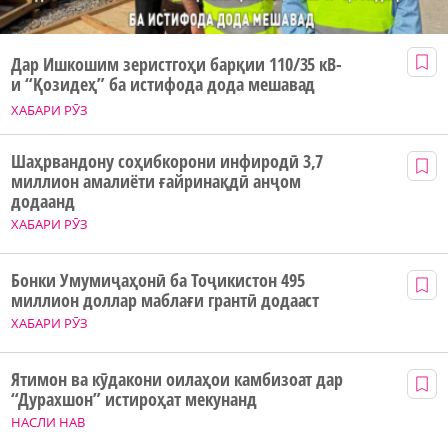
Дар Ишкошим зеристгоҳи барқии 110/35 кВ-
и “Қозидеҳ” ба истифода дода мешавад
ХАБАРИ РӮЗ
Шаҳрвандону соҳибкорони инфиродӣ 3,7
миллион амалиёти ғайринақдӣ анҷом
додаанд
ХАБАРИ РӮЗ
Бонки Умумиҷаҳонӣ ба Тоҷикистон 495
миллион доллар маблағи грантӣ додааст
ХАБАРИ РӮЗ
Ятимон ва кӯдакони оилаҳои камбизоат дар
“Дурахшон” истироҳат мекунанд
НАСЛИ НАВ