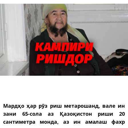
Мардҳо ҳар рӯз риш метарошанд, вале ин
зани 65-сола аз Қазоқистон риши 20
сантиметра монда, аз ин амалаш фахр