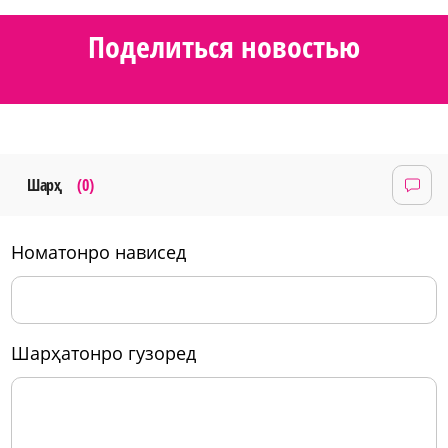
Поделиться новостью
Шарҳ
(0)
номатонро нависед
шарҳатонро гузоред