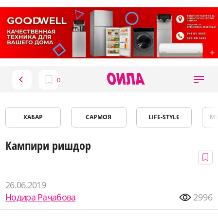
ХАБАР
САРМОЯ
LIFE-STYLE
М
Кампири ришдор
26.06.2019
Нодира Раҷабова
2996