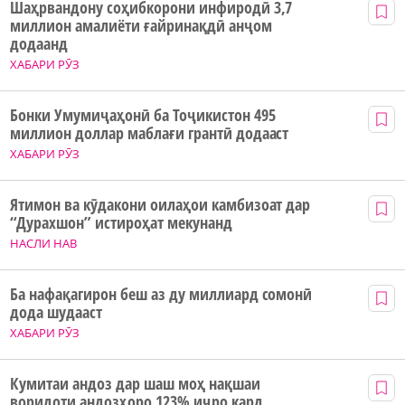
Шаҳрвандону соҳибкорони инфиродӣ 3,7
миллион амалиёти ғайринақдӣ анҷом
додаанд
ХАБАРИ РӮЗ
Бонки Умумиҷаҳонӣ ба Тоҷикистон 495
миллион доллар маблағи грантӣ додааст
ХАБАРИ РӮЗ
Ятимон ва кӯдакони оилаҳои камбизоат дар
“Дурахшон” истироҳат мекунанд
НАСЛИ НАВ
Ба нафақагирон беш аз ду миллиард сомонӣ
дода шудааст
ХАБАРИ РӮЗ
Кумитаи андоз дар шаш моҳ нақшаи
воридоти андозҳоро 123% иҷро кард