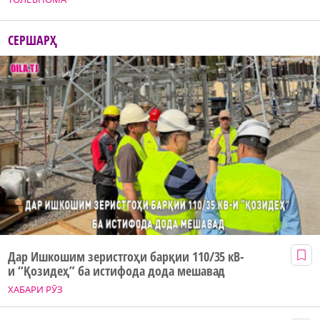
СЕРШАРҲ
Дар Ишкошим зеристгоҳи барқии 110/35 кВ-
и “Қозидеҳ” ба истифода дода мешавад
ХАБАРИ РӮЗ