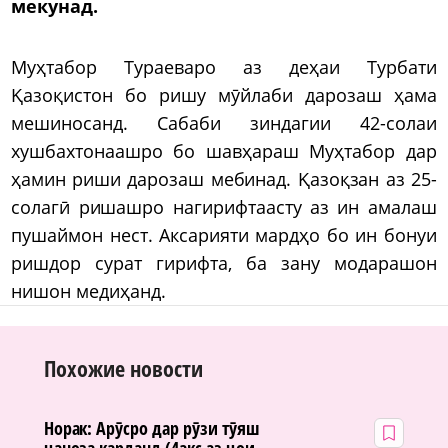
мекунад.
Муҳтабор Тураеваро аз деҳаи Турбати
Қазоқистон бо ришу мӯйлаби дарозаш ҳама
мешиносанд. Сабаби зиндагии 42-солаи
хушбахтонаашро бо шавҳараш Муҳтабор дар
ҳамин риши дарозаш мебинад. Қазоқзан аз 25-
солагӣ ришашро нагирифтаасту аз ин амалаш
пушаймон нест. Аксарияти мардҳо бо ин бонуи
ришдор сурат гирифта, ба зану модарашон
нишон медиҳанд.
Похожие новости
Норак: Арӯсро дар рӯзи тӯяш