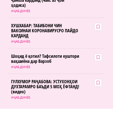
ҷаноза карданд (4акс аз ҷои
ҳодиса)
АҶАБ ДУНЁЕ
ХУШХАБАР: ТАБИБОНИ ЧИН
ВАКСИНАИ КОРОНАВИРУСРО ПАЙДО
КАРДАНД
АҶАБ ДУНЁЕ
Шоҳид ё қотил? Тафсилоти куштори
ваҳшиёна дар Варзоб
АҶАБ ДУНЁЕ
ГУЛХУМОР РАҶАБОВА: УСТУХОНҲОИ
ДУХТАРАМРО БАЪДИ 5 МОҲ ЁФТАНД!
(видео)
АҶАБ ДУНЁЕ