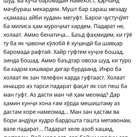
шуд. Ба кӯча баромадан намехост, ҳарчанд
маҷбураш мекардем. Мушт бар сараш мезаду
«ҳамааш айби худам» мегуфт. Барои ҷустуҷӯят
ба милиса ҳам муроҷиат кардем. Падарат не,
холаат. Аммо бенатиҷа… Баъд фаҳмидем, ки гӯё
ту ба як ҷавони кӯлобӣ ё хуҷандӣ ба шавҳар
баромада рафтаӣ. Хайр гуфтем куҷое бошад,
зинда бошад. Аммо баъдтар овоза шуд, ки туро
ба кадом кишвари дигар бурдаанд. Инро ба
холаат як зан телефон карда гуфтааст. Холаат
инашро аз тарси падарат фақат як сол пеш ба
ман гуфт. Аз дасти ман чӣ ҳам меомад? Дар
ҳамин кунҷи хона ғам хӯрда мешиштаму аз
дастам коре намеомад… Ман зан ҳастам ва
бори андӯҳи худро бардошта гашта метавонам,
вале падарат… Падарат хеле азоб кашид,