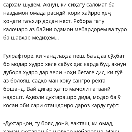
сархам шудем. Акнун, ки сиҳату саломат ба
наздамон омада расидӣ, кори хайрро ҳеҷ
ҳоҷати таъхир додан нест. Якбора гапу
калочаро аз байни одамон мебардорем ва туро
ба шавҳар медиҳем…
Гулрафторе, ки чанд лаҳза пеш, баъд аз сӯҳбат
бо модар худро хеле сабук ҳис карда буд, акнун
дубора худро дар зери чоҳи бетаге дид, ки гӯё
аз болояш садҳо ман хоку сангро рехта
бошанд. Вай дигар ҳатто маҷоли гапзанӣ
надошт. Аҳволи духтарашро дида, модар ба ӯ
косаи оби сари оташдонро дароз карду гуфт:
-Духтарҷон, ту бояд донӣ, вақташ, ки омад,
ҳамаи духтарон ба шавҳар мебароянд. Ману