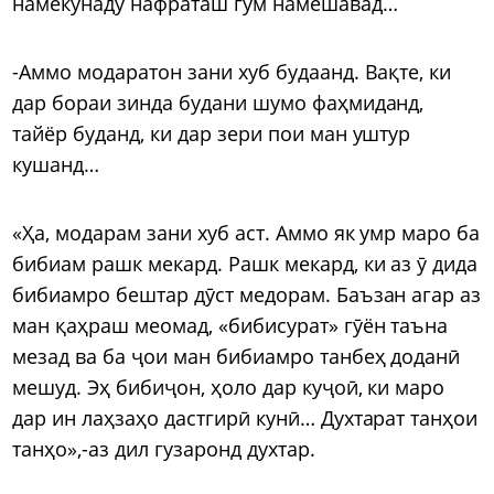
намекунаду нафраташ гум намешавад…
-Аммо модаратон зани хуб будаанд. Вақте, ки
дар бораи зинда будани шумо фаҳмиданд,
тайёр буданд, ки дар зери пои ман уштур
кушанд…
«Ҳа, модарам зани хуб аст. Аммо як умр маро ба
бибиам рашк мекард. Рашк мекард, ки аз ӯ дида
бибиамро бештар дӯст медорам. Баъзан агар аз
ман қаҳраш меомад, «бибисурат» гӯён таъна
мезад ва ба ҷои ман бибиамро танбеҳ доданӣ
мешуд. Эҳ бибиҷон, ҳоло дар куҷоӣ, ки маро
дар ин лаҳзаҳо дастгирӣ кунӣ… Духтарат танҳои
танҳо»,-аз дил гузаронд духтар.