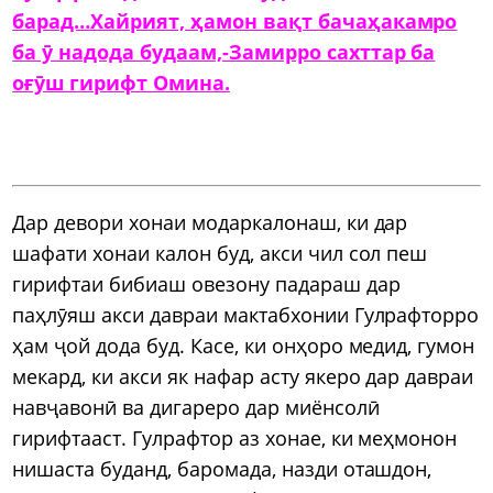
барад…Хайрият, ҳамон вақт бачаҳакамро
ба ӯ надода будаам,-Замирро сахттар ба
оғӯш гирифт Омина.
Дар девори хонаи модаркалонаш, ки дар
шафати хонаи калон буд, акси чил сол пеш
гирифтаи бибиаш овезону падараш дар
паҳлӯяш акси давраи мактабхонии Гулрафторро
ҳам ҷой дода буд. Касе, ки онҳоро медид, гумон
мекард, ки акси як нафар асту якеро дар давраи
навҷавонӣ ва дигареро дар миёнсолӣ
гирифтааст. Гулрафтор аз хонае, ки меҳмонон
нишаста буданд, баромада, назди оташдон,