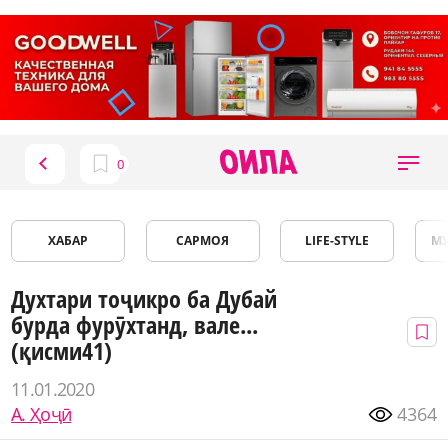
ХАБАР
САРМОЯ
LIFE-STYLE
М
Духтари тоҷикро ба Дубай
бурда фурӯхтанд, вале...
(қисми41)
11.01.2020
А. Ҳоҷӣ
4364