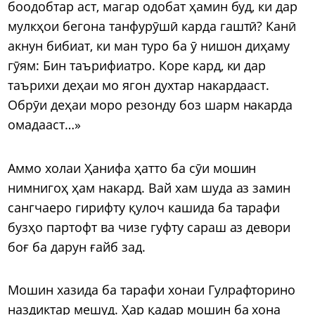
боодобтар аст, магар одобат ҳамин буд, ки дар
мулкҳои бегона танфурӯшӣ карда гаштӣ? Канӣ
акнун бибиат, ки ман туро ба ӯ нишон диҳаму
гӯям: Бин таърифиатро. Коре кард, ки дар
таърихи деҳаи мо ягон духтар накардааст.
Обрӯи деҳаи моро резонду боз шарм накарда
омадааст…»
Аммо холаи Ҳанифа ҳатто ба сӯи мошин
нимнигоҳ ҳам накард. Вай хам шуда аз замин
сангчаеро гирифту қулоч кашида ба тарафи
бузҳо партофт ва чизе гуфту сараш аз девори
боғ ба дарун ғайб зад.
Мошин хазида ба тарафи хонаи Гулрафторино
наздиктар мешуд. Ҳар қадар мошин ба хона