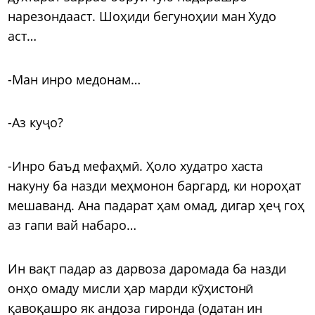
нарезондааст. Шоҳиди бегуноҳии ман Худо
аст…
-Ман инро медонам…
-Аз куҷо?
-Инро баъд мефаҳмӣ. Ҳоло худатро хаста
накуну ба назди меҳмонон баргард, ки нороҳат
мешаванд. Ана падарат ҳам омад, дигар ҳеҷ гоҳ
аз гапи вай набаро…
Ин вақт падар аз дарвоза даромада ба назди
онҳо омаду мисли ҳар марди кӯҳистонӣ
қавоқашро як андоза гиронда (одатан ин