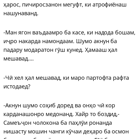
ҳарос, пичиросзанон мегуфт, ки атрофиёнаш
нашунаванд.
-Ман ягон ваъдаамро ба касе, ки надода бошам,
иҷро накарда намондаам. Шумо акнун ба
падару модаратон гӯш кунед. Ҳамааш ҳал
мешавад….
-Чӣ хел ҳал мешавад, ки маро партофта рафта
истодаед?
-Акнун шумо соҳиб доред ва онҳо чӣ кор
карданашонро медонанд. Хайр то боздид,-
Самеъҷон чолокона ба паҳлӯи ронанда
нишасту мошин чанги кӯчаи деҳаро ба осмон