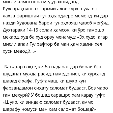
мисли алмоспора медурахшиданд.
Рухсораҳояш аз гармии алов сурх шуда он
лаҳза фариштаи гуноҳкардаеро мемонд, ки дар
назди Худованд барои гуноҳҳояш ҷавоб мегӯяд.
Духтараки 14-15 солаи ҳамсоя, ки ӯро тамошо
мекард, худ ба худ орзу менамуд: «Эҳ худо, агар
мисли апаи Гулрафтор ба ман ҳам ҳамин хел
ҳусн медодӣ…»
-Баъдтар вақте, ки ба падарат дар бораи ёфт
шуданат мужда расид, намедонист, ки хурсанд
шавад ё хафа. Гуфтамаш, ки шукр кун,
фарзандамон сиҳату саломат будааст. Боз чаро
ғам мехурӣ? Ӯ бошад сарашро хам карду гуфт:
«Шукр, ки зиндаю саломат будааст, аммо
шарафу номуси ман ҳам саломат бошад?»