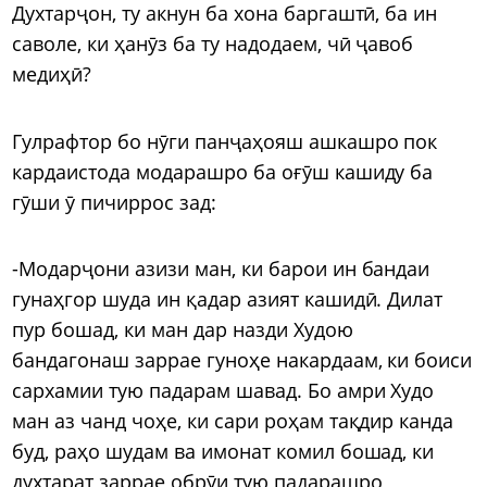
Духтарҷон, ту акнун ба хона баргаштӣ, ба ин
саволе, ки ҳанӯз ба ту надодаем, чӣ ҷавоб
медиҳӣ?
Гулрафтор бо нӯги панҷаҳояш ашкашро пок
кардаистода модарашро ба оғӯш кашиду ба
гӯши ӯ пичиррос зад:
-Модарҷони азизи ман, ки барои ин бандаи
гунаҳгор шуда ин қадар азият кашидӣ. Дилат
пур бошад, ки ман дар назди Худою
бандагонаш заррае гуноҳе накардаам, ки боиси
сархамии тую падарам шавад. Бо амри Худо
ман аз чанд чоҳе, ки сари роҳам тақдир канда
буд, раҳо шудам ва имонат комил бошад, ки
духтарат заррае обрӯи тую падарашро