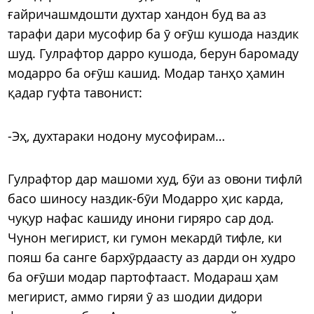
ғайричашмдошти духтар хандон буд ва аз
тарафи дари мусофир ба ӯ оғӯш кушода наздик
шуд. Гулрафтор дарро кушода, берун баромаду
модарро ба оғӯш кашид. Модар танҳо ҳамин
қадар гуфта тавонист:
-Эҳ, духтараки нодону мусофирам…
Гулрафтор дар машоми худ, бӯи аз овони тифлӣ
басо шиносу наздик-бӯи Модарро ҳис карда,
чуқур нафас кашиду инони гиряро сар дод.
Чунон мегирист, ки гумон мекардӣ тифле, ки
пояш ба санге бархӯрдаасту аз дарди он худро
ба оғӯши модар партофтааст. Модараш ҳам
мегирист, аммо гиряи ӯ аз шодии дидори