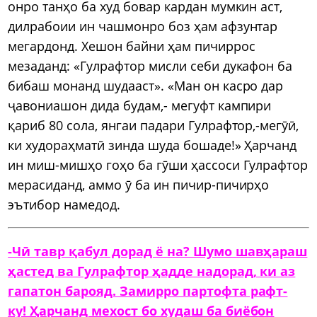
онро танҳо ба худ бовар кардан мумкин аст,
дилрабоии ин чашмонро боз ҳам афзунтар
мегардонд. Хешон байни ҳам пичиррос
мезаданд: «Гулрафтор мисли себи дукафон ба
бибаш монанд шудааст». «Ман он касро дар
ҷавониашон дида будам,- мегуфт кампири
қариб 80 сола, янгаи падари Гулрафтор,-мегӯӣ,
ки худораҳматӣ зинда шуда бошаде!» Ҳарчанд
ин миш-мишҳо гоҳо ба гӯши ҳассоси Гулрафтор
мерасиданд, аммо ӯ ба ин пичир-пичирҳо
эътибор намедод.
-Чӣ тавр қабул дорад ё на? Шумо шавҳараш
ҳастед ва Гулрафтор ҳадде надорад, ки аз
гапатон барояд. Замирро партофта рафт-
ку! Ҳарчанд мехост бо худаш ба биёбон