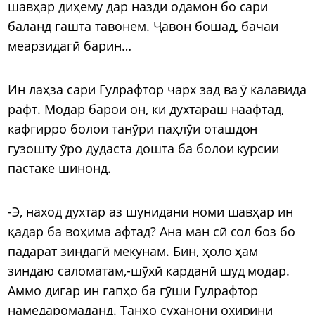
шавҳар диҳему дар назди одамон бо сари
баланд гашта тавонем. Ҷавон бошад, бачаи
меарзидагӣ барин…
Ин лаҳза сари Гулрафтор чарх зад ва ӯ калавида
рафт. Модар барои он, ки духтараш наафтад,
кафгирро болои танӯри паҳлӯи оташдон
гузошту ӯро дудаста дошта ба болои курсии
пастаке шинонд.
-Э, наход духтар аз шунидани номи шавҳар ин
қадар ба воҳима афтад? Ана ман сӣ сол боз бо
падарат зиндагӣ мекунам. Бин, ҳоло ҳам
зиндаю саломатам,-шӯхӣ карданӣ шуд модар.
Аммо дигар ин гапҳо ба гӯши Гулрафтор
намедаромаданд. Танҳо суханони охирини