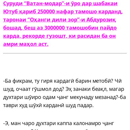
Суруди “Ватан-модар”-и ӯро дар шабакаи
Ютуб қариб 250000 нафар тамошо карданд,
таронаи “Оҳанги дили зор”-и Абдурозиқ
бошад, беш аз 3000000 тамошобин пайдо
карда, рекорде гузошт, ки расидан ба он
амри маҳол аст.
-Ба фикрам, ту гиря кардагӣ барин метобӣ? Чӣ
шуд, очаат гӯшмол дод? Эҳ занаки беақл, магар
духтари шӯиро одам ҷанг мекунаду мезанад?-ба
таври худ шӯхӣ карданӣ шуд падар.
-Э, ман чаро духтари каппа калонамро ҷанг