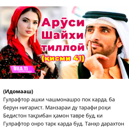
(Идомааш)
Гулрафтор ашки чашмонашро пок карда, ба
берун нигарист. Манзараи ду тарафи роҳи
Бедистон тақрибан ҳамон тавре буд, ки
Гулрафтор онро тарк карда буд. Танҳо дарахтон