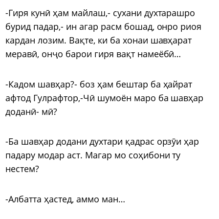
-Гиря кунӣ ҳам майлаш,- сухани духтарашро
бурид падар,- ин агар расм бошад, онро риоя
кардан лозим. Вақте, ки ба хонаи шавҳарат
меравӣ, онҷо барои гиря вақт намеёбӣ…
-Кадом шавҳар?- боз ҳам бештар ба ҳайрат
афтод Гулрафтор,-Чӣ шумоён маро ба шавҳар
доданӣ- мӣ?
-Ба шавҳар додани духтари қадрас орзӯи ҳар
падару модар аст. Магар мо соҳибони ту
нестем?
-Албатта ҳастед, аммо ман…