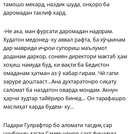
тамошо мекард, наздик шуда, онҳоро ба
даромадан таклиф кард.
-Не ака, ман фурсати даромадан надорам.
Худатон медонед- ку аввал рафта, ба хӯҷаинам
дар мавриди иҷрои супориш маълумот
доданам даркор, сониян директори мактаб ҳам
хоҳиш намуда буд, ки вақти ба Бедистон
омаданам ҳатман аз ӯ хабар гирам. Чӣ гапи
заруре доштааст…Ана духтаратонро сиҳату
саломат ба наздатон оварда мондам. Акнун
ҳарчи зудтар тайёриро бинед… Он тарафашро
маслиҳат карда будем- ку…
Падари Гулрафтор бо аломати тасдиқ сар
ҷунбонду дасти Самеъҷонро сахт фишурда