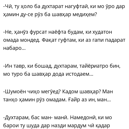
-Чӣ, ту ҳоло ба духтарат нагуфтаӣ, ки мо ӯро дар
ҳамин ду-се рӯз ба шавҳар медиҳем?
-Не, ҳанӯз фурсат наёфта будам, ки худатон
омада мондед. Фақат гуфтам, ки аз гапи падарат
набаро…
-Ин тавр, ки бошад, духтарам, тайёриатро бин,
мо туро ба шавҳар дода истодаем…
-Шумоён чиҳо мегӯед? Кадом шавҳар? Ман
танҳо ҳамин рӯз омадам. Ғайр аз ин, ман…
-Духтарам, бас ман- манӣ. Намедонӣ, ки мо
барои ту шуда дар назди мардум чӣ қадар