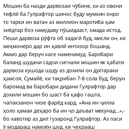
Мошин ба назди дарвозаи чӯбине, ки аз овони
тифлӣ ба Гулрафтор шинос буду мумкин онро
то тарки ин ватан аз миллион маротиба ҳам
зиёдтар боз намудаву пӯшидааст, омада истод.
Пеши дарвоза рӯфта об задагӣ буд, мисли он, ки
меҳмонеро дар ин ҳавлӣ интизор бошанд.
Аммо дар берун касе наменамуд. Баробари
баланд шудани садои сигнали мошин як қабати
дарвоза кушода шуду аз дохили он духтараки
ҳамсоя, Сумайё, ки тақрибан 7-8 сола буд, берун
баромад ва баробари дидани Гулрафтор дар
дохили мошин бо шаст ба қафо гашта,
чапакзанон чизе фарёд кард. «Ана ин ҷилла
ҳоло ҳамаи деҳаро ба ин ҷо даъват мекунад…»,-
бо хавотир аз дил гузаронд Гулрафтор. Аз паси
ӯ модараш намоён шуд, ки чеҳрааш