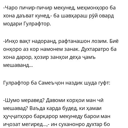
-Чаро пичир-пичир мекунед, меҳмонҳоро ба
хона даъват кунед,- ба шавҳараш рӯй овард
модари Гулрафтор.
-Инҳо вақт надоранд, рафтанашон лозим. Биё
онҳоро аз кор намонем занак. Духтаратро ба
хона дарор, ҳозир занҳои деҳа ҷамъ
мешаванд…
Гулрафтор ба Самеъҷон наздик шуда гуфт:
-Шумо меравед? Давоми корҳои ман чӣ
мешавад? Ваъда карда будед, ки ҳамаи
ҳуҷҷатҳоро барқарор мекунеду барои ман
иҷозат мегиред…,- ин суханонро духтар бо