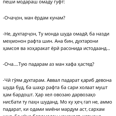
пеши модараш омаду гуфт:
-Очаҷон, ман ёрдам кунам?
-Не, духтарҷон, Ту монда шуда омадӣ, ба назди
меҳмонон рафта шин. Ана бин, духтарони
ҳамсоя ва хоҳаракат ёрӣ расонида истодаанд…
-Оча….Тую падарам аз ман хафа ҳастед?
-Чӣ гӯям духтарам. Аввал падарат қариб девона
шуда буд, ба шаҳр рафта ба сари холаат мушт
ҳам бардошт. Ҳар хел овозаю дарвозаҳо
нисбати ту паҳн шуданд. Мо ку ҳеҷ гап не, аммо
падарат, ки одами миёни мардум аст, сархам