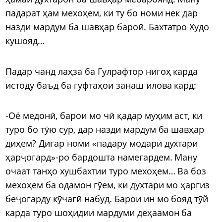
падарат ҳам мехоҳем, ки ту бо номи нек дар
назди мардум ба шавҳар бароӣ. Бахтатро Худо
кушояд…
Падар чанд лаҳза ба Гулрафтор нигоҳ карда
истоду баъд ба гуфтаҳои занаш илова кард:
-Оё медонӣ, барои мо чӣ қадар муҳим аст, ки
туро бо тӯю сур, дар назди мардум ба шавҳар
диҳем? Дигар номи «падару модари духтари
ҳарҷогард»-ро бардошта намегардем. Ману
очаат танҳо хушбахтии туро мехоҳем… Ва боз
мехоҳем ба одамон гӯем, ки духтари мо ҳаргиз
беҷогарду кӯчагӣ набуд. Барои ин мо бояд тӯй
карда туро шоҳидии мардуми деҳаамон ба