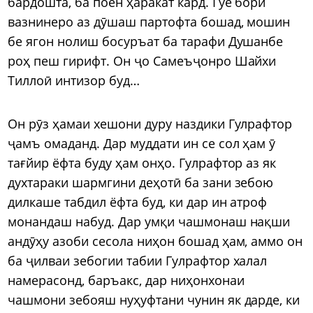
бардошта, ба поён ҳаракат кард. Гӯё бори
вазнинеро аз дӯшаш партофта бошад, мошин
бе ягон нолиш босуръат ба тарафи Душанбе
роҳ пеш гирифт. Он ҷо Самеъҷонро Шайхи
Тиллоӣ интизор буд…
Он рӯз ҳамаи хешони дуру наздики Гулрафтор
ҷамъ омаданд. Дар муддати ин се сол ҳам ӯ
тағйир ёфта буду ҳам онҳо. Гулрафтор аз як
духтараки шармгини деҳотӣ ба зани зебою
дилкаше табдил ёфта буд, ки дар ин атроф
монандаш набуд. Дар умқи чашмонаш нақши
андӯҳу азоби сесола ниҳон бошад ҳам, аммо он
ба ҷилваи зебогии табии Гулрафтор халал
намерасонд, баръакс, дар ниҳонхонаи
чашмони зебояш нуҳуфтани чунин як дарде, ки