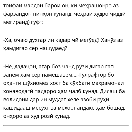
тоифаи мардон барои он, ки меҳрашонро аз
фарзандон пинҳон кунанд, чеҳраи худро ҷиддӣ
мегиранд) гуфт:
-Ҳа, очаю духтар ин қадар чӣ мегӯед? Ҳанӯз аз
ҳамдигар сер нашудаед?
-Не, дадаҷон, агар боз чанд рӯзи дигар гап
занем ҳам сер намешавем…,-Гулрафтор бо
оҳанги шӯхиомез хост ба сӯҳбати маҳрамонаи
хонаводагӣ падарро ҳам ҷалб кунад. Дилаш ба
волидони дар ин муддат хеле азоби рӯҳӣ
кашидааш месӯхт ва мехост андаке ҳам бошад,
онҳоро аз худ розӣ кунад.