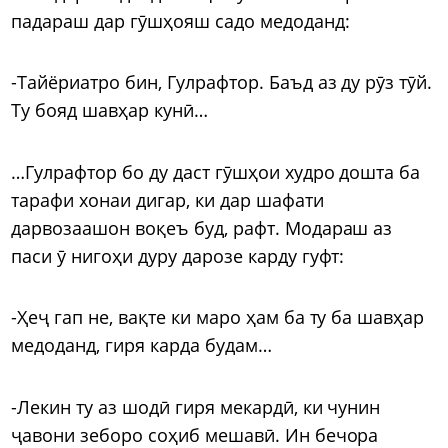
падараш дар гӯшҳояш садо медоданд:
-Тайёриатро бин, Гулрафтор. Баъд аз ду рӯз тӯй.
Ту бояд шавҳар кунӣ…
…Гулрафтор бо ду даст гӯшҳои худро дошта ба
тарафи хонаи дигар, ки дар шафати
дарвозаашон воқеъ буд, рафт. Модараш аз
паси ӯ нигоҳи дуру дарозе карду гуфт:
-Ҳеҷ гап не, вақте ки маро ҳам ба ту ба шавҳар
медоданд, гиря карда будам…
-Лекин ту аз шодӣ гиря мекардӣ, ки чунин
ҷавони зеборо соҳиб мешавӣ. Ин бечора