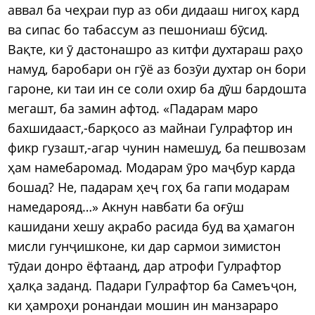
аввал ба чеҳраи пур аз оби дидааш нигоҳ кард
ва сипас бо табассум аз пешониаш бӯсид.
Вақте, ки ӯ дастонашро аз китфи духтараш раҳо
намуд, баробари он гӯё аз бозӯи духтар он бори
гароне, ки таи ин се соли охир ба дӯш бардошта
мегашт, ба замин афтод. «Падарам маро
бахшидааст,-барқосо аз майнаи Гулрафтор ин
фикр гузашт,-агар чунин намешуд, ба пешвозам
ҳам намебаромад. Модарам ӯро маҷбур карда
бошад? Не, падарам ҳеҷ гоҳ ба гапи модарам
намедарояд…» Акнун навбати ба оғӯш
кашидани хешу ақрабо расида буд ва ҳамагон
мисли гунҷишконе, ки дар сармои зимистон
тӯдаи донро ёфтаанд, дар атрофи Гулрафтор
ҳалқа заданд. Падари Гулрафтор ба Самеъҷон,
ки ҳамроҳи ронандаи мошин ин манзараро