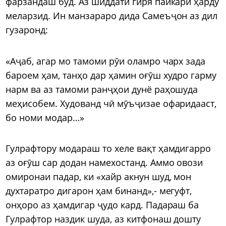
фарзандаш буд. Аз шиддати гиря пайкари ҳарду
меларзид. Ин манзараро дида Самеъҷон аз дил
гузаронд:
«Аҷаб, агар мо тамоми рӯи оламро чарх зада
бароем ҳам, танҳо дар ҳамин оғӯш худро гарму
нарм ва аз тамоми ранҷҳои дунё раҳошуда
меҳисобем. Худованд чӣ мӯъҷизае офаридааст,
бо номи модар…»
Гулрафтору модараш то хеле вақт ҳамдигарро
аз оғӯш сар додан намехостанд. Аммо овози
омиронаи падар, ки «хайр акнун шуд, мон
духтаратро дигарон ҳам бинанд»,- мегуфт,
онҳоро аз ҳамдигар ҷудо кард. Падараш ба
Гулрафтор наздик шуда, аз китфонаш дошту