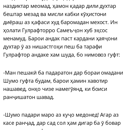
наздиктар меомад, ҳамон қадар дили духтар
бештар мезад ва мисли кабки кӯҳистони
диёраш аз қафаси худ баромадан мехост. Ин
ҳолати Гулрафторро Самеъҷон хуб эҳсос
менамуд. Барои андак паст кардани ҳаяҷони
духтар ӯ аз нишастгоҳи пеш ба тарафи
Гулрафтор андаке хам шуда, бо нимовоз гуфт:
-Ман пешакӣ ба падаратон дар бораи омадани
Шумо гуфта будам, барои ҳамин хавотир
нашавед, онҳо чизе намегӯянд, ки боиси
ранҷишатон шавад.
-Шумо падари маро аз куҷо медонед! Агар аз
касе ранҷад, дар сад сол ҳам дигар ба ӯ бовар