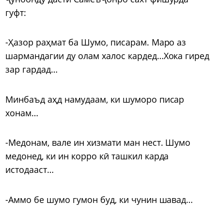
гуфт:
-Ҳазор раҳмат ба Шумо, писарам. Маро аз
шармандагии ду олам халос кардед…Хока гиред
зар гардад…
Минбаъд аҳд намудаам, ки шуморо писар
хонам…
-Медонам, вале ин хизмати ман нест. Шумо
медонед, ки ин корро кӣ ташкил карда
истодааст…
-Аммо бе шумо гумон буд, ки чунин шавад…