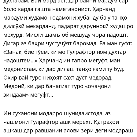
духтарам. Вай мард аст, дар байни мардум сар
боло карда гашта наметавонист. Ҳарчанд
мардуми худамон одамони хубанду ба ӯ танҳо
дилсӯзӣ мекарданд, падарат даруннокӣ худашро
мехӯрд. Мисли шамъ об мешуду чора надошт.
Дигар аз баҳри ҷустуҷӯят баромад. Ба ман гуфт:
«Занак, биё гӯем, ки мо Гулрафтор ном духтар
надоштем…» Ҳарчанд ин гапро мегуфт, ман
медонистам, ки дар дилаш танҳо ғами ту буд.
Охир вай туро ниҳоят сахт дӯст медорад.
Медонӣ, ки дар бачагиат туро «очаҷони
зиндаам» мегуфт…
Ин суханони модарро шунидаистода, аз
чашмони Гулрафтор ашк мерехт. Қатраҳои
ашкаш дар равшании алови зери деги модараш