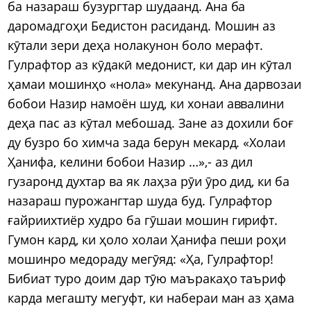
ба назараш бузургтар шудаанд. Ана ба
даромадгоҳи Бедистон расиданд. Мошин аз
кӯтали зери деҳа нолакунон боло мерафт.
Гулрафтор аз кӯдакӣ медонист, ки дар ин кӯтал
ҳамаи мошинҳо «нола» мекунанд. Ана дарвозаи
бобои Назир намоён шуд, ки хонаи аввалини
деҳа пас аз кӯтал мебошад. Зане аз дохили боғ
ду бузро бо химча зада берун мекард. «Холаи
Ҳанифа, келини бобои Назир …»,- аз дил
гузаронд духтар ва як лаҳза рӯи ӯро дид, ки ба
назараш пурожангтар шуда буд. Гулрафтор
ғайриихтиёр худро ба гӯшаи мошин гирифт.
Гумон кард, ки ҳоло холаи Ҳанифа пеши роҳи
мошинро медораду мегӯяд: «Ҳа, Гулрафтор!
Бибиат туро доим дар тӯю маъракаҳо таъриф
карда мегашту мегуфт, ки набераи ман аз ҳама