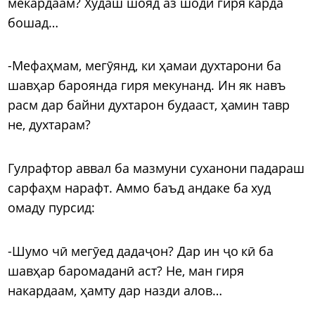
мекардаам? Худаш шояд аз шодӣ гиря карда
бошад…
-Мефаҳмам, мегӯянд, ки ҳамаи духтарони ба
шавҳар бароянда гиря мекунанд. Ин як навъ
расм дар байни духтарон будааст, ҳамин тавр
не, духтарам?
Гулрафтор аввал ба мазмуни суханони падараш
сарфаҳм нарафт. Аммо баъд андаке ба худ
омаду пурсид:
-Шумо чӣ мегӯед дадаҷон? Дар ин ҷо кӣ ба
шавҳар баромаданӣ аст? Не, ман гиря
накардаам, ҳамту дар назди алов…