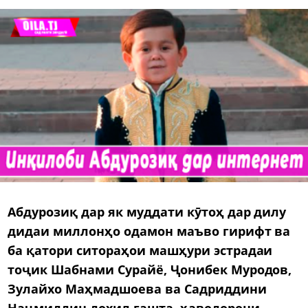
Абдурозиқ дар як муддати кӯтоҳ дар дилу
дидаи миллонҳо одамон маъво гирифт ва
ба қатори ситораҳои машҳури эстрадаи
тоҷик Шабнами Сурайё, Ҷонибек Муродов,
Зулайхо Маҳмадшоева ва Садриддини
Наҷмиддин дохил гашта, ҳаводорони