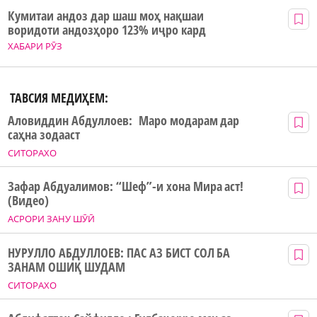
Кумитаи андоз дар шаш моҳ нақшаи
воридоти андозҳоро 123% иҷро кард
ХАБАРИ РӮЗ
ТАВСИЯ МЕДИҲЕМ:
Аловиддин Абдуллоев: Маро модарам дар
саҳна зодааст
СИТОРАХО
Зафар Абдуалимов: “Шеф”-и хона Мира аст!
(Видео)
АСРОРИ ЗАНУ ШӮӢ
НУРУЛЛО АБДУЛЛОЕВ: ПАС АЗ БИСТ СОЛ БА
ЗАНАМ ОШИҚ ШУДАМ
СИТОРАХО