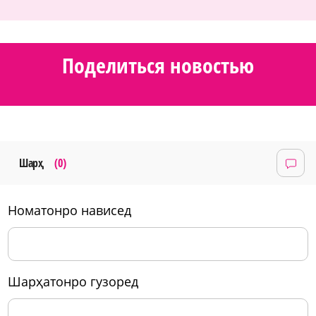
Поделиться новостью
Шарҳ
(0)
номатонро нависед
шарҳатонро гузоред