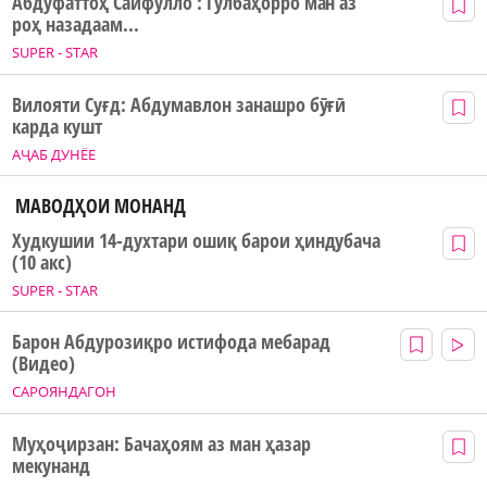
Абдуфаттоҳ Сайфулло : Гулбаҳорро ман аз
роҳ назадаам...
SUPER - STAR
Вилояти Суғд: Абдумавлон занашро бӯғӣ
карда кушт
АҶАБ ДУНЁЕ
МАВОДҲОИ МОНАНД
Худкушии 14-духтари ошиқ барои ҳиндубача
(10 акс)
SUPER - STAR
Барон Абдурозиқро истифода мебарад
(Видео)
САРОЯНДАГОН
Муҳоҷирзан: Бачаҳоям аз ман ҳазар
мекунанд