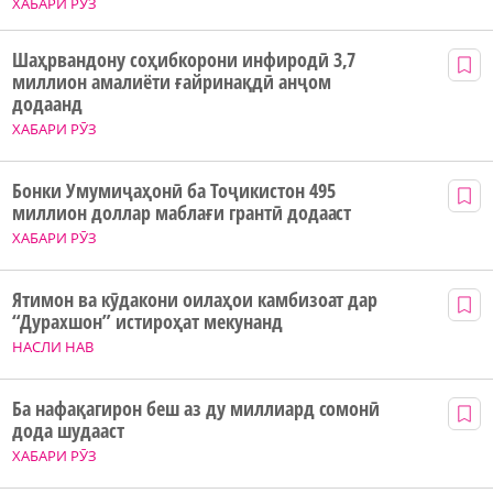
ХАБАРИ РӮЗ
Шаҳрвандону соҳибкорони инфиродӣ 3,7
миллион амалиёти ғайринақдӣ анҷом
додаанд
ХАБАРИ РӮЗ
Бонки Умумиҷаҳонӣ ба Тоҷикистон 495
миллион доллар маблағи грантӣ додааст
ХАБАРИ РӮЗ
Ятимон ва кӯдакони оилаҳои камбизоат дар
“Дурахшон” истироҳат мекунанд
НАСЛИ НАВ
Ба нафақагирон беш аз ду миллиард сомонӣ
дода шудааст
ХАБАРИ РӮЗ