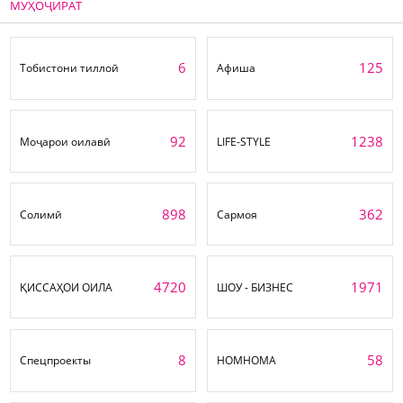
МУҲОҶИРАТ
6
125
Тобистони тиллоӣ
Афиша
92
1238
Моҷарои оилавӣ
LIFE-STYLE
898
362
Солимӣ
Сармоя
4720
1971
ҚИССАҲОИ ОИЛА
ШОУ - БИЗНЕС
8
58
Спецпроекты
НОМНОМА