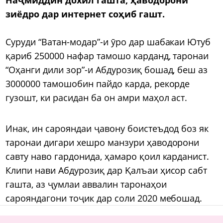
зиёдро дар интернет соҳиб гашт.
Суруди “Ватан-модар”-и ӯро дар шабакаи Ютуб
қариб 250000 нафар тамошо карданд, таронаи
“Оҳанги дили зор”-и Абдурозиқ бошад, беш аз
3000000 тамошобин пайдо карда, рекорде
гузошт, ки расидан ба он амри маҳол аст.
Инак, ин сарояндаи ҷавону боистеъдод боз як
таронаи дигари хешро манзури ҳаводорони
савту наво гардонида, ҳамаро қоил карданист.
Клипи нави Абдурозиқ дар Қалъаи ҳисор сабт
гашта, аз ҷумлаи аввалин таронаҳои
сарояндагони тоҷик дар соли 2020 мебошад.