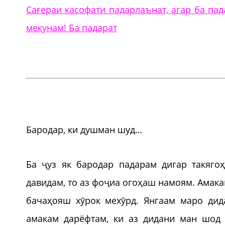
Сағераи касофати падарлаънат, агар ба па
мекунам! Ба падарат
Бародар, ки душман шуд…
Ба ҷуз як бародар падарам дигар такяго
давидам, то аз фоҷиа огоҳаш намоям. Амака
бачаҳояш хӯрок мехӯрд. Янгаам маро дид
амакам дарёфтам, ки аз дидани ман шод 