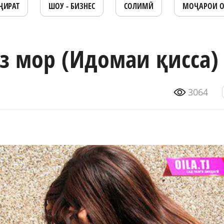
ҶИРАТ
ШОУ - БИЗНЕС
СОЛИМӢ
МОҶАРОИ 
з мор (Идомаи қисса)
3064