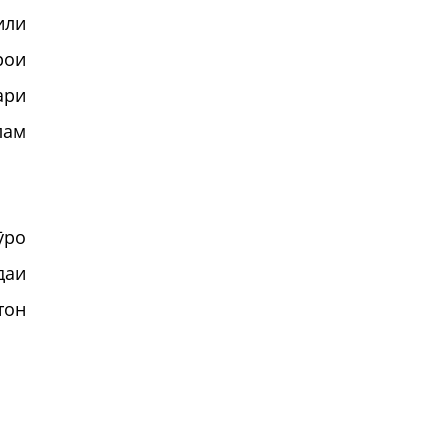
или
рои
ари
лам
ӯро
даи
тон