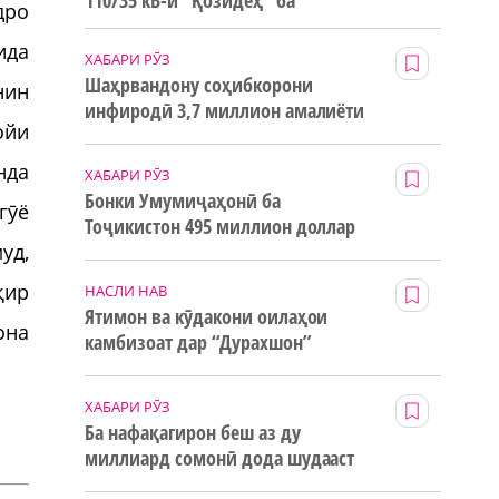
110/35 кВ-и “Қозидеҳ” ба
дро
истифода дода мешавад
ида
ХАБАРИ РӮЗ
Шаҳрвандону соҳибкорони
нин
инфиродӣ 3,7 миллион амалиёти
ойи
ғайринақдӣ анҷом додаанд
нда
ХАБАРИ РӮЗ
Бонки Умумиҷаҳонӣ ба
гӯё
Тоҷикистон 495 миллион доллар
уд,
маблағи грантӣ додааст
қир
НАСЛИ НАВ
Ятимон ва кӯдакони оилаҳои
она
камбизоат дар “Дурахшон”
истироҳат мекунанд
ХАБАРИ РӮЗ
Ба нафақагирон беш аз ду
миллиард сомонӣ дода шудааст