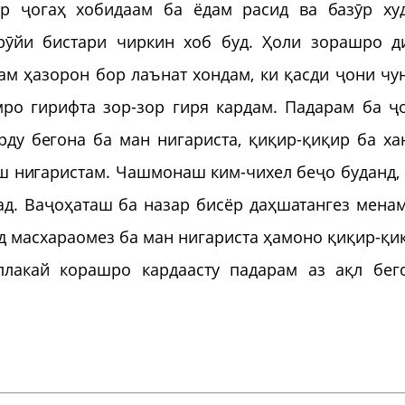
ар ҷогаҳ хобидаам ба ёдам расид ва базӯр ху
рӯйи бистари чиркин хоб буд. Ҳоли зорашро д
ам ҳазорон бор лаънат хондам, ки қасди ҷони чу
ро гирифта зор-зор гиря кардам. Падарам ба ҷ
ду бегона ба ман нигариста, қиқир-қиқир ба ха
ш нигаристам. Чашмонаш ким-чихел беҷо буданд, 
д. Ваҷоҳаташ ба назар бисёр даҳшатангез менам
д масхараомез ба ман нигариста ҳамоно қиқир-қи
ллакай корашро кардаасту падарам аз ақл бег