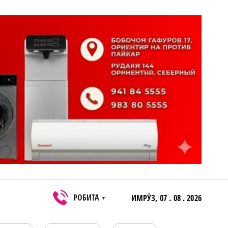
РОБИТА
ИМРӮЗ,
07 . 08 . 2026
▼