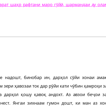
дарат шаҳр рафтани маро гӯйӣ, шармандаи ду ола
ҳе надошт, бинобар ин, дарҳол сӯйи хонаи ама
м зери ҳавозаи ток дар рӯйи кати чӯбин ҳамроҳи з
а дарҳол қошу қавоқ андохт. Аз авзои беҷои з
нест. Янгаи зихнаам гумон дошт, ки ман аз хо