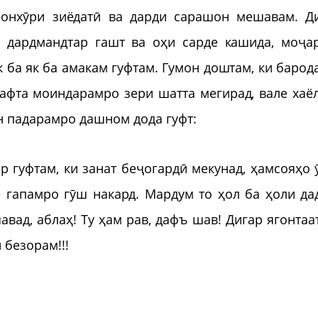
нонхӯри зиёдатӣ ва дарди сарашон мешавам. Д
 дардмандтар гашт ва оҳи сарде кашида, моҷа
 ба як ба амакам гуфтам. Гумон доштам, ки барод
афта моиндарамро зери шатта мегирад, вале хаё
н падарамро дашном дода гуфт:
р гуфтам, ки занат беҷогардӣ мекунад, ҳамсояҳо 
 гапамро гӯш накард. Мардум то ҳол ба ҳоли да
вад, аблаҳ! Ту ҳам рав, дафъ шав! Дигар ягонтаа
 безорам!!!