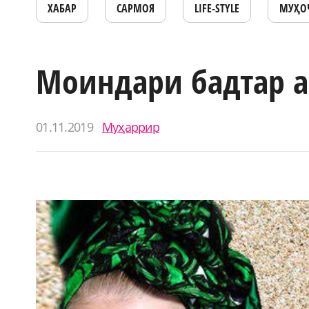
ХАБАР
САРМОЯ
LIFE-STYLE
МУҲО
Моиндари бадтар а
01.11.2019
Муҳаррир