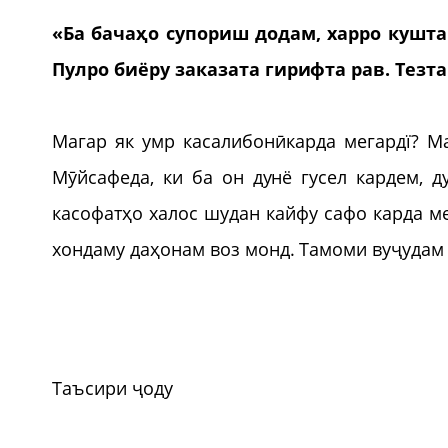
«Ба бачаҳо супориш додам, харро кушт
Пулро биёру заказата гирифта рав. Тезт
Магар як умр касалибонӣкарда мегардї? М
Мӯйсафеда, ки ба он дунё гусел кардем, 
касофатҳо халос шудан кайфу сафо карда м
хондаму даҳонам воз монд. Тамоми вуҷудам 
Таъсири ҷоду