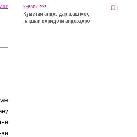
мат
ХАБАРИ РӮЗ
Кумитаи андоз дар шаш моҳ
нақшаи воридоти андозҳоро
123% иҷро кард
кам
ану
ани
наи