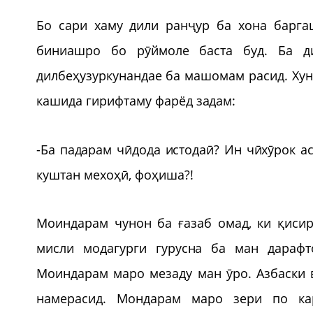
Бо сари хаму дили ранҷур ба хона барга
биниашро бо рӯймоле баста буд. Ба д
дилбеҳузуркунандае ба машомам расид. Хун 
кашида гирифтаму фарёд задам:
-Ба падарам чӣдода истодаӣ? Ин чӣхӯрок а
куштан мехоҳӣ, фоҳиша?!
Моиндарам чунон ба ғазаб омад, ки қиси
мисли модагурги гурусна ба ман дарафт
Моиндарам маро мезаду ман ӯро. Азбаски в
намерасид. Мондарам маро зери по кар