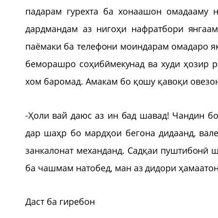
падарам гурехта ба хонаашон омадааму 
дардмандам аз нигоҳи нафратбори янгаам
паёмаки ба телефони моиндарам омадаро як
беморашро соҳибӣмекунад ва худи ҳозир р
хом баромад. Амакам бо қошу қавоқи овезо
-Ҳоли вай даюс аз ин бад шавад! Чандин бо
дар шаҳр бо мардҳои бегона дидаанд, вале
занкалонат механданд. Садқаи пуштибонӣ ша
ба чашмам натобед, ман аз дидори ҳамаатон
Даст ба гиребон