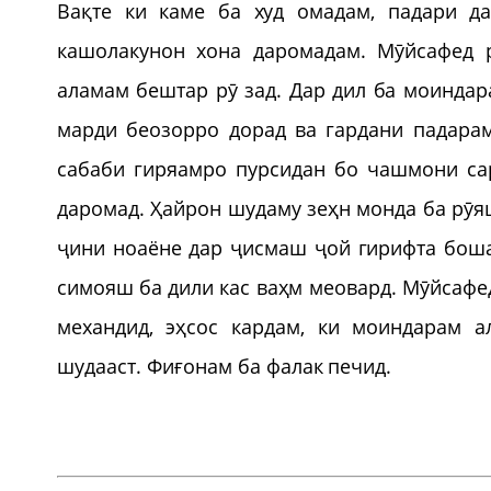
Вақте ки каме ба худ омадам, падари д
кашолакунон хона даромадам. Мӯйсафед 
аламам бештар рӯ зад. Дар дил ба моиндар
марди беозорро дорад ва гардани падарам
сабаби гиряамро пурсидан бо чашмони сар
даромад. Ҳайрон шудаму зеҳн монда ба рӯя
ҷини ноаёне дар ҷисмаш ҷой гирифта боша
симояш ба дили кас ваҳм меовард. Мӯйсафе
механдид, эҳсос кардам, ки моиндарам а
шудааст. Фиғонам ба фалак печид.