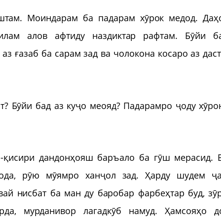
штам. Моиндарам ба падарам хӯрок медод. Даҳ
илам алов афтиду наздиктар рафтам. Бӯйи б
аз ғазаб ба сарам зад ва чолокона косаро аз дас
ст? Бӯйи бад аз куҷо меояд? Падарамро ҷоду хӯро
р-қисири дандонҳояш баръало ба гӯш мерасид. 
ода, рӯю мӯямро ханҷол зад. Ҳарду шудем ҷа
ай нисбат ба ман ду баробар фарбеҳтар буд, зӯ
да, мурданивор лагадкӯб намуд. Ҳамсояҳо д