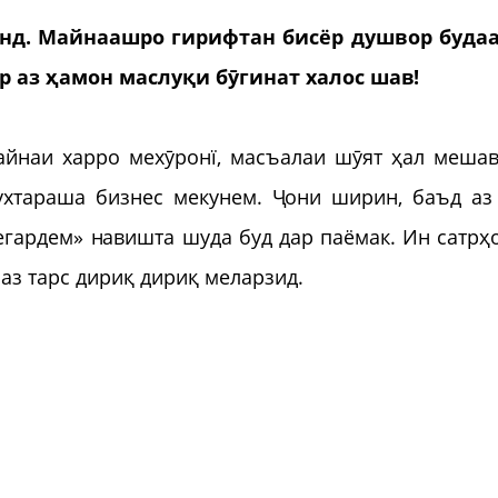
анд. Майнаашро гирифтан бисёр душвор будаа
ар аз ҳамон маслуқи бӯгинат халос шав!
айнаи харро мехӯронї, масъалаи шӯят ҳал мешав
духтараша бизнес мекунем. Ҷони ширин, баъд аз
егардем» навишта шуда буд дар паёмак. Ин сатрҳ
аз тарс дириқ дириқ меларзид.