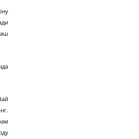
ону
ади
таш
нда
Вай
нг.
рам
оду