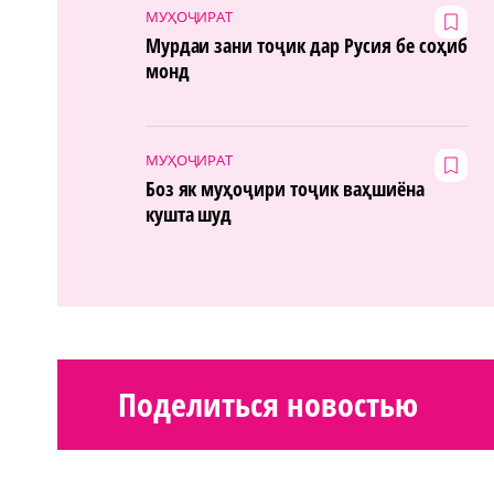
МУҲОҶИРАТ
Мурдаи зани тоҷик дар Русия бе соҳиб
монд
МУҲОҶИРАТ
Боз як муҳоҷири тоҷик ваҳшиёна
кушта шуд
Поделиться новостью