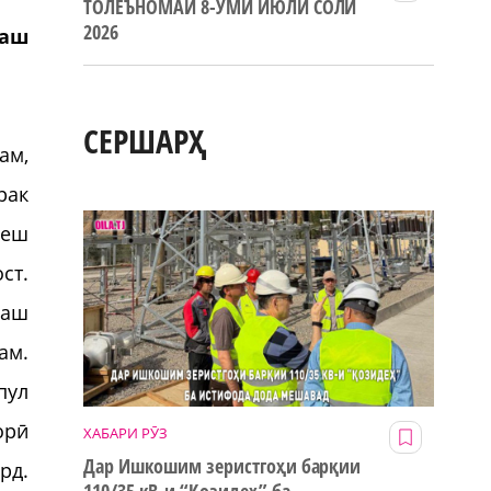
ТОЛЕЪНОМАИ 8-УМИ ИЮЛИ СОЛИ
2026
таш
СЕРШАРҲ
ам,
рак
пеш
ст.
раш
ам.
пул
орӣ
ХАБАРИ РӮЗ
Дар Ишкошим зеристгоҳи барқии
рд.