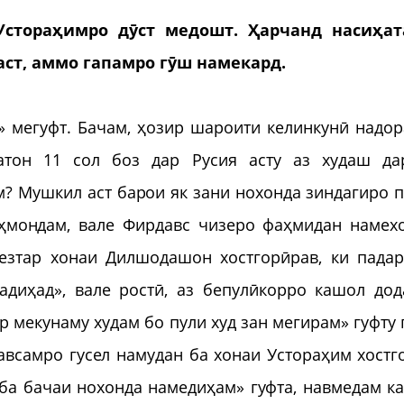
стораҳимро дӯст медошт. Ҳарчанд насиҳа
аст, аммо гапамро гӯш намекард.
 мегуфт. Бачам, ҳозир шароити келинкунӣ надор
атон 11 сол боз дар Русия асту аз худаш да
? Мушкил аст барои як зани нохонда зиндагиро 
ҳмондам, вале Фирдавс чизеро фаҳмидан намехо
тезтар хонаи Дилшодашон хостгорӣрав, ки пада
диҳад», вале ростӣ, аз бепулӣкорро кашол дод
р мекунаму худам бо пули худ зан мегирам» гуфту 
авсамро гусел намудан ба хонаи Устораҳим хостг
ба бачаи нохонда намедиҳам» гуфта, навмедам ка