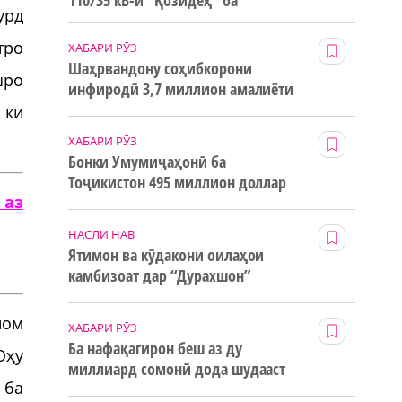
110/35 кВ-и “Қозидеҳ” ба
урд
истифода дода мешавад
тро
ХАБАРИ РӮЗ
Шаҳрвандону соҳибкорони
шро
инфиродӣ 3,7 миллион амалиёти
ғайринақдӣ анҷом додаанд
 ки
ХАБАРИ РӮЗ
Бонки Умумиҷаҳонӣ ба
Тоҷикистон 495 миллион доллар
 аз
маблағи грантӣ додааст
НАСЛИ НАВ
Ятимон ва кӯдакони оилаҳои
камбизоат дар “Дурахшон”
истироҳат мекунанд
ном
ХАБАРИ РӮЗ
Ба нафақагирон беш аз ду
Оҳу
миллиард сомонӣ дода шудааст
 ба