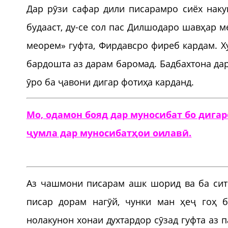
Дар рӯзи сафар дили писарамро сиёх накун
будааст, ду-се сол пас Дилшодаро шавҳар м
меорем» гуфта, Фирдавсро фиреб кардам. 
бардошта аз дарам баромад. Бадбахтона дар
ӯро ба ҷавони дигар фотиҳа карданд.
Мо, одамон бояд дар муносибат бо дигар
ҷумла дар муносибатҳои оилавӣ.
Аз чашмони писарам ашк шорид ва ба сите
писар дорам нагӯй, чунки ман ҳеҷ гоҳ б
нолакунон хонаи духтардор сӯзад гуфта аз 