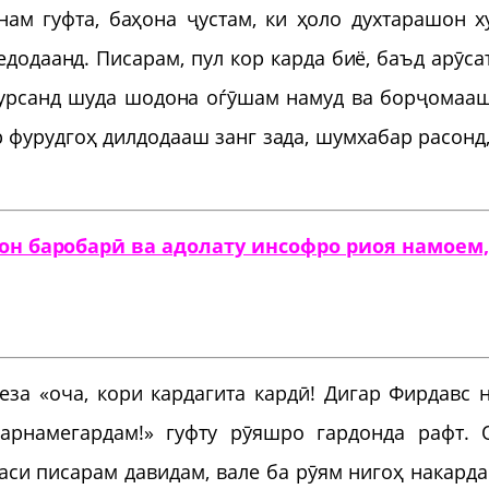
ам гуфта, баҳона ҷустам, ки ҳоло духтарашон х
едодаанд. Писарам, пул кор карда биё, баъд арӯса
Хурсанд шуда шодона оѓӯшам намуд ва борҷомаа
 фурудгоҳ дилдодааш занг зада, шумхабар расонд,
он баробарӣ ва адолату инсофро риоя намоем,
за «оча, кори кардагита кардӣ! Дигар Фирдавс 
арнамегардам!» гуфту рӯяшро гардонда рафт. 
паси писарам давидам, вале ба рӯям нигоҳ накарда