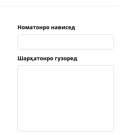
номатонро нависед
шарҳатонро гузоред