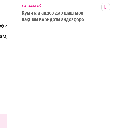
ХАБАРИ РӮЗ
Кумитаи андоз дар шаш моҳ
нақшаи воридоти андозҳоро
оби
123% иҷро кард
ам,