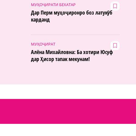
МУҲОҶИРАТИ БЕХАТАР
Дар Перм муҳоҷиронро боз латукӯб
карданд
МУҲОҶИРАТ
Алёна Михайловна: Ба хотири Юсуф
дар Ҳисор тапак мекунам!