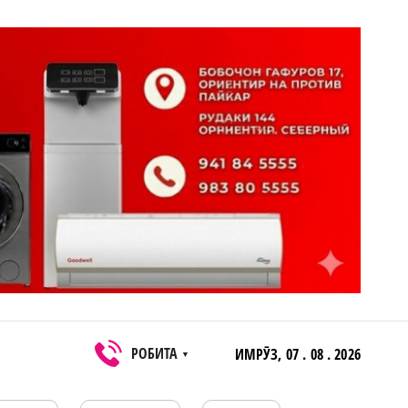
РОБИТА
ИМРӮЗ,
07 . 08 . 2026
▼