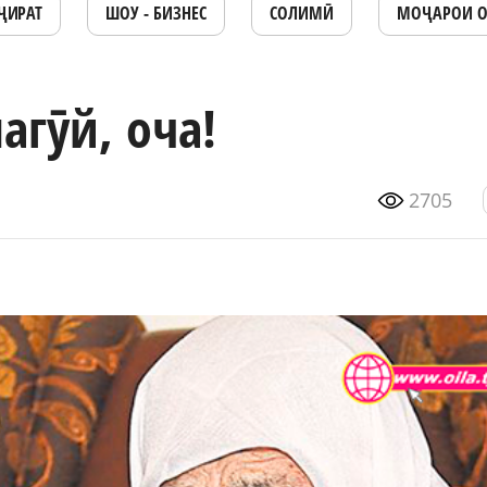
ҶИРАТ
ШОУ - БИЗНЕС
СОЛИМӢ
МОҶАРОИ 
агӯй, оча!
2705