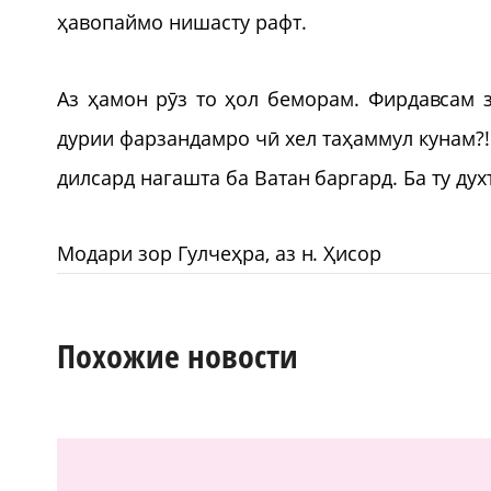
ҳавопаймо нишасту рафт.
Аз ҳамон рӯз то ҳол беморам. Фирдавсам з
дурии фарзандамро чӣ хел таҳаммул кунам?
дилсард нагашта ба Ватан баргард. Ба ту д
Модари зор Гулчеҳра, аз н. Ҳисор
Похожие новости