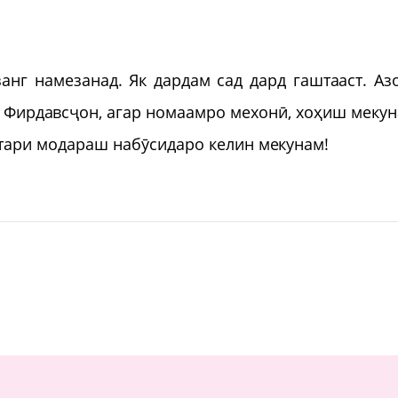
анг намезанад. Як дардам сад дард гаштааст. Аз
! Фирдавсҷон, агар номаамро мехонӣ, хоҳиш мекун
ухтари модараш набӯсидаро келин мекунам!