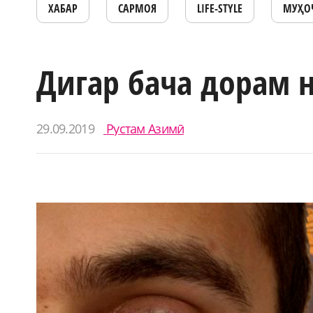
ХАБАР
САРМОЯ
LIFE-STYLE
МУҲО
Дигар бача дорам н
29.09.2019
Рустам Азимӣ