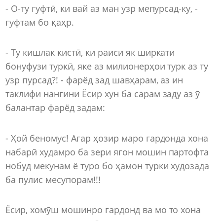
- О-ту гуфтӣ, ки вай аз ман узр мепурсад-ку, -
гуфтам бо қаҳр.
- Ту кишлак кистӣ, ки раиси як ширкати
бонуфузи туркӣ, яке аз милионерҳои турк аз ту
узр пурсад?! - фарёд зад шавҳарам, аз ин
таклифи нангини Ёсир хун ба сарам заду аз ӯ
балантар фарёд задам:
- Ҳой беномус! Агар ҳозир маро гардонда хона
набарӣ худамро ба зери ягон мошин партофта
нобуд мекунам ё туро бо ҳамон турки худозада
ба пулис месупорам!!!
Ёсир, хомӯш мошинро гардонд ва мо то хона