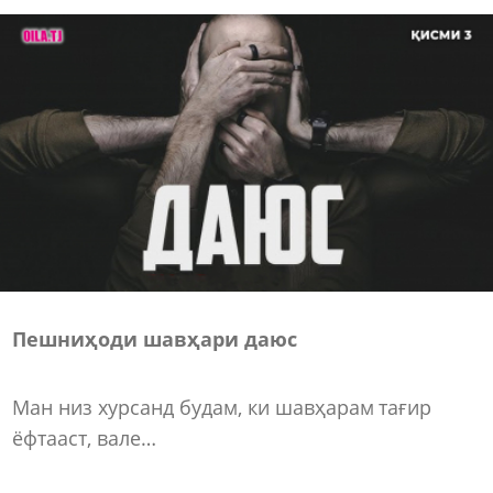
Пешниҳоди шавҳари даюс
Ман низ хурсанд будам, ки шавҳарам тағир
ёфтааст, вале…