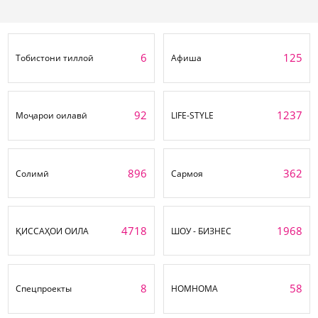
6
125
Тобистони тиллоӣ
Афиша
92
1237
Моҷарои оилавӣ
LIFE-STYLE
896
362
Солимӣ
Сармоя
4718
1968
ҚИССАҲОИ ОИЛА
ШОУ - БИЗНЕС
8
58
Спецпроекты
НОМНОМА