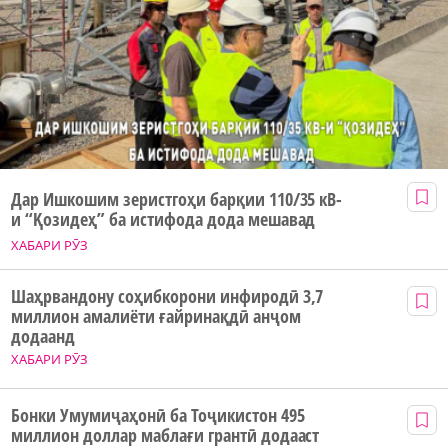
Дар Ишкошим зеристгоҳи барқии 110/35 кВ-
и “Қозидеҳ” ба истифода дода мешавад
ХАБАРИ РӮЗ
Шаҳрвандону соҳибкорони инфиродӣ 3,7
миллион амалиёти ғайринақдӣ анҷом
додаанд
ХАБАРИ РӮЗ
Бонки Умумиҷаҳонӣ ба Тоҷикистон 495
миллион доллар маблағи грантӣ додааст