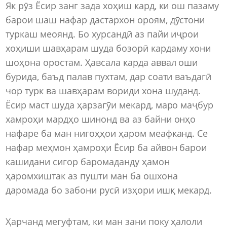
Як рӯз Ёсир занг зада хоҳиш кард, ки ош пазаму
барои шаш нафар дастархон ороям, дӯстони
туркаш меоянд. Бо хурсандӣ аз пайи иҷрои
хоҳиши шавҳарам шуда бозорӣ кардаму хони
шоҳона оростам. Ҳавсала карда аввал оши
бурида, баъд палав пухтам, дар соати ваъдагӣ
чор турк ва шавҳарам вориди хона шуданд.
Ёсир маст шуда ҳарзагӯи мекард, маро маҷбур
хамроҳи мардҳо шинонд ва аз байни онҳо
нафаре ба ман нигоҳҳои ҳаром меафканд. Се
нафар меҳмон ҳамроҳи Ёсир ба айвон барои
кашидани сигор баромаданду ҳамон
ҳаромхиштак аз пушти ман ба ошхона
даромада бо забони русӣ изҳори ишқ мекард.
Ҳарчанд мегуфтам, ки ман зани поку ҳалоли