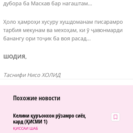
дубора ба Маскав бар нагаштам…
Ҳоло ҳамроҳи хусуру хушдоманам писарамро
тарбия мекунам ва мехоҳам, ки ӯ ҷавонмарди
банангу ори тоҷик ба воя расад...
ШОДИЯ
,
Таснифи Нисо ХОЛИД
Похожие новости
Келини қуръонхон рӯзамро сиёҳ
кард (ҚИСМИ 1)
ҚИССАИ ШАБ