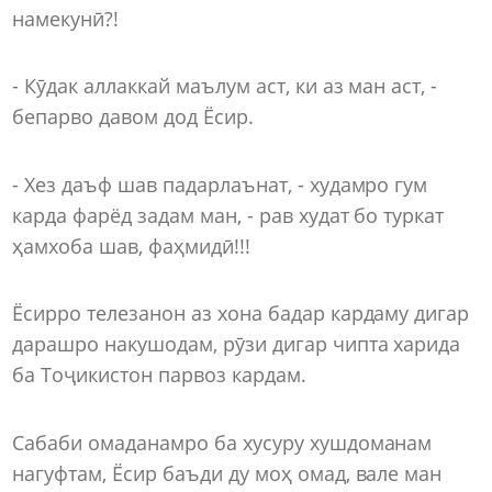
намекунӣ?!
- Кӯдак аллаккай маълум аст, ки аз ман аст, -
бепарво давом дод Ёсир.
- Хез даъф шав падарлаънат, - худамро гум
карда фарёд задам ман, - рав худат бо туркат
ҳамхоба шав, фаҳмидӣ!!!
Ёсирро телезанон аз хона бадар кардаму дигар
дарашро накушодам, рӯзи дигар чипта харида
ба Тоҷикистон парвоз кардам.
Сабаби омаданамро ба хусуру хушдоманам
нагуфтам, Ёсир баъди ду моҳ омад, вале ман