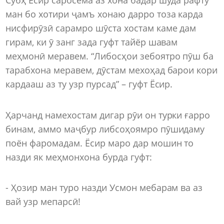
ман бо хотири ҷамъ хонаю дарро тоза карда
нисфирӯзӣ сарамро шӯста хостам каме дам
гирам, ки ӯ занг зада гуфт тайёр шавам
меҳмонӣ меравем. “Либосҳои зебоятро пӯш ба
тарабхона меравем, дӯстам мехоҳад барои кори
кардааш аз ту узр пурсад” – гуфт Ёсир.
Ҳарчанд намехостам дигар рӯи он турки ғарро
бинам, аммо маҷбур либсоҳоямро пӯшидаму
поён фаромадам. Ёсир маро дар мошин то
назди як меҳмонхона бурда гуфт:
- Ҳозир ман туро назди Усмон мебарам ва аз
вай узр мепарсӣ!