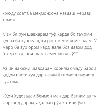
- Як-ду соат ба меҳмонхона наздаш меравӣ
тамом!
Ман ба рӯи шавҳарам туф карда бо тамоми
қувва ба куҷоеаш, ки рост меомад мезадам. Ӯ
маро ба зур ором кард, вале боз давом дод,
“охир ягон ҷоят кам намешавад-кӯ?!”
Аз ин даюсии шавҳарам хориям омаду барои
қадри пасти худ дар назди ӯ гириста-гириста
гуфтам:
- Ҳой Худозадаи беимон ман дар батнам аз ту
фарзанд дорам, ақаллан рӯи хотири ӯро