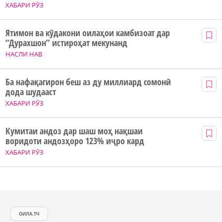
ХАБАРИ РӮЗ
Ятимон ва кӯдакони оилаҳои камбизоат дар
“Дурахшон” истироҳат мекунанд
НАСЛИ НАВ
Ба нафақагирон беш аз ду миллиард сомонӣ
дода шудааст
ХАБАРИ РӮЗ
Кумитаи андоз дар шаш моҳ нақшаи
воридоти андозҳоро 123% иҷро кард
ХАБАРИ РӮЗ
ОИЛА.ТЧ