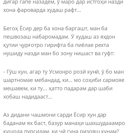
дигар гапе назадем, ӯ маро дар истгоҳи назди
хона фароварда худаш рафт…
Бегоҳ Ёсир дер ба хона баргашт, ман ба
пешвозаш набаромадам. Ӯ худаш аз яхдон
қутии ҷурғотро гирифта ба пиёлае рехта
нушиду назди ман бо зону нишаст ва гуфт:
- Гӯш кун, агар ту Усмонро розӣ кунӣ, ӯ бо ман
шартномае мебандад, ки… мо соҳиби сармояе
мешавем, ки ту... ҳатто падарам дар шаби
хобаш надидааст…
Аз дидани чашмони сарди Ёсир хун дар
баданам ях баст, базур манаҳи шахшудааамро
кушода пурсидам, ки чӣ гуна ризояш кунам?