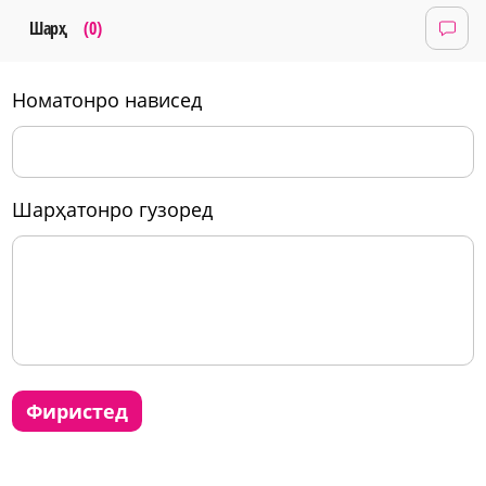
Шарҳ
(0)
номатонро нависед
шарҳатонро гузоред
фиристед