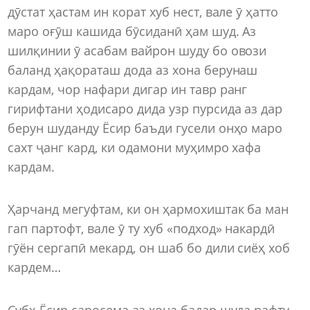
дӯстат ҳастам ин корат хуб нест, вале ӯ ҳатто
маро оғӯш кашида бӯсиданӣ ҳам шуд. Аз
шилқинии ӯ асабам вайрон шуду бо овози
баланд ҳақораташ дода аз хона берунаш
кардам, чор нафари дигар ин тавр ранг
гирифтани ҳодисаро дида узр пурсида аз дар
берун шуданду Ёсир баъди гусели онҳо маро
сахт ҷанг кард, ки одамони муҳимро хафа
кардам.
Ҳарчанд мегуфтам, ки он ҳармохиштак ба ман
гап партофт, вале ӯ ту хуб «подход» накардӣ
гӯён сергапӣ мекард, он шаб бо дили сиёҳ хоб
кардем…
Субҳ Ёсир саросема аз хона бадар шуда рафту