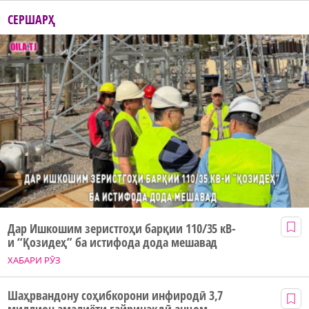
СЕРШАРҲ
Дар Ишкошим зеристгоҳи барқии 110/35 кВ-
и “Қозидеҳ” ба истифода дода мешавад
ХАБАРИ РӮЗ
Шаҳрвандону соҳибкорони инфиродӣ 3,7
миллион амалиёти ғайринақдӣ анҷом