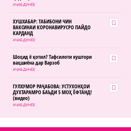
АҶАБ ДУНЁЕ
ХУШХАБАР: ТАБИБОНИ ЧИН
ВАКСИНАИ КОРОНАВИРУСРО ПАЙДО
КАРДАНД
АҶАБ ДУНЁЕ
Шоҳид ё қотил? Тафсилоти куштори
ваҳшиёна дар Варзоб
АҶАБ ДУНЁЕ
ГУЛХУМОР РАҶАБОВА: УСТУХОНҲОИ
ДУХТАРАМРО БАЪДИ 5 МОҲ ЁФТАНД!
(видео)
АҶАБ ДУНЁЕ