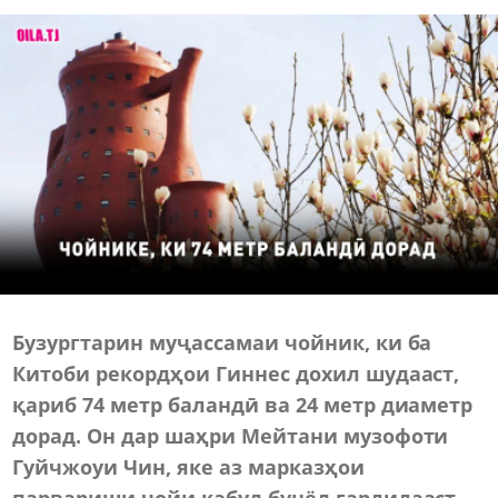
Бузургтарин муҷассамаи чойник, ки ба
Китоби рекордҳои Гиннес дохил шудааст,
қариб 74 метр баландӣ ва 24 метр диаметр
дорад. Он дар шаҳри Мейтани музофоти
Гуйчжоуи Чин, яке аз марказҳои
парвариши чойи кабуд бунёд гардидааст.