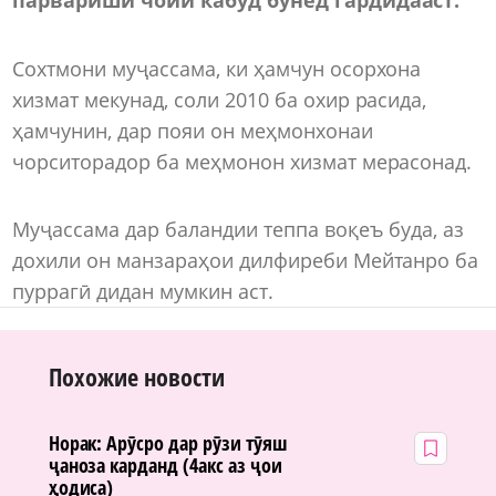
Сохтмони муҷассама, ки ҳамчун осорхона
хизмат мекунад, соли 2010 ба охир расида,
ҳамчунин, дар пояи он меҳмонхонаи
чорситорадор ба меҳмонон хизмат мерасонад.
Муҷассама дар баландии теппа воқеъ буда, аз
дохили он манзараҳои дилфиреби Мейтанро ба
пуррагӣ дидан мумкин аст.
Похожие новости
Норак: Арӯсро дар рӯзи тӯяш
ҷаноза карданд (4акс аз ҷои
ҳодиса)