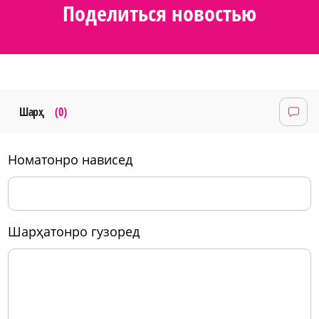
Поделиться новостью
Шарҳ
(0)
номатонро нависед
шарҳатонро гузоред