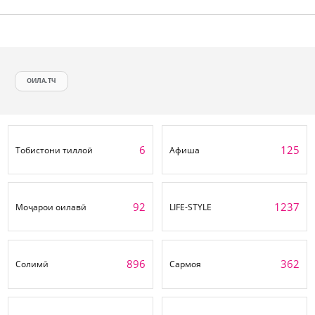
ОИЛА.ТЧ
6
125
Тобистони тиллоӣ
Афиша
92
1237
Моҷарои оилавӣ
LIFE-STYLE
896
362
Солимӣ
Сармоя