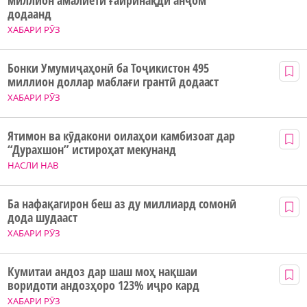
додаанд
ХАБАРИ РӮЗ
Бонки Умумиҷаҳонӣ ба Тоҷикистон 495
миллион доллар маблағи грантӣ додааст
ХАБАРИ РӮЗ
Ятимон ва кӯдакони оилаҳои камбизоат дар
“Дурахшон” истироҳат мекунанд
НАСЛИ НАВ
Ба нафақагирон беш аз ду миллиард сомонӣ
дода шудааст
ХАБАРИ РӮЗ
Кумитаи андоз дар шаш моҳ нақшаи
воридоти андозҳоро 123% иҷро кард
ХАБАРИ РӮЗ