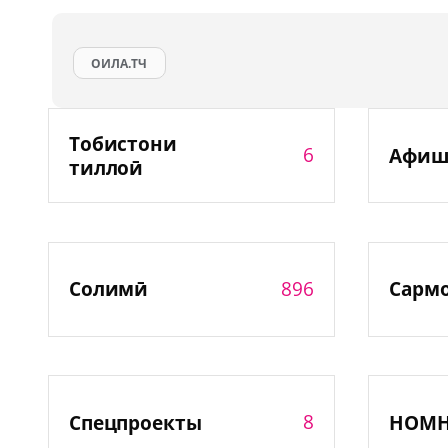
ОИЛА.ТЧ
Тобистони
6
Афиш
тиллоӣ
896
Солимӣ
Сарм
8
Спецпроекты
НОМ