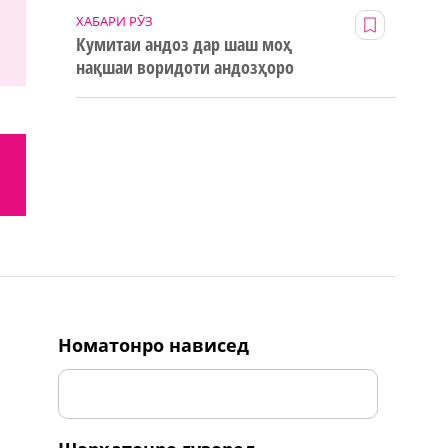
ХАБАРИ РӮЗ
Кумитаи андоз дар шаш моҳ
нақшаи воридоти андозҳоро
123% иҷро кард
номатонро нависед