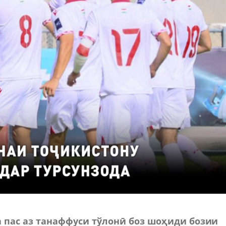
а пас аз танаффуси тўлон
ӣ
боз шо
ҳ
иди бозии