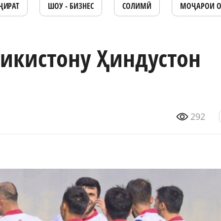
ҶИРАТ
ШОУ - БИЗНЕС
СОЛИМӢ
МОҶАРОИ 
ҷикистону Ҳиндустон
292