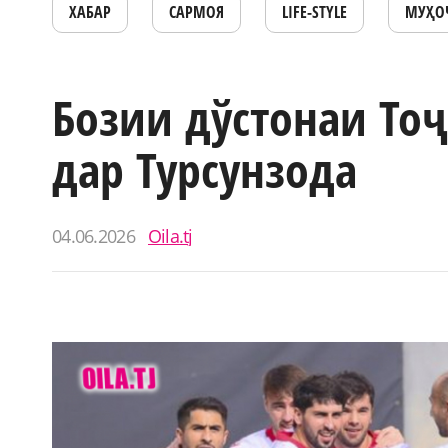
ХАБАР
САРМОЯ
LIFE-STYLE
МУҲО
Бозии дўстонаи То
дар Турсунзода
04.06.2026
Oila.tj