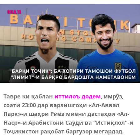
Тавре ки қаблан
иттилоъ додем
, имрӯз,
соати 23:00 дар варзишгоҳи «Ал-Аввал
Парк»-и шаҳри Риёз миёни дастаҳои «Ал-
Наср»-и Арабистони Саудӣ ва “Истиқлол”-и
Тоҷикистон рақобат баргузор мегардад.