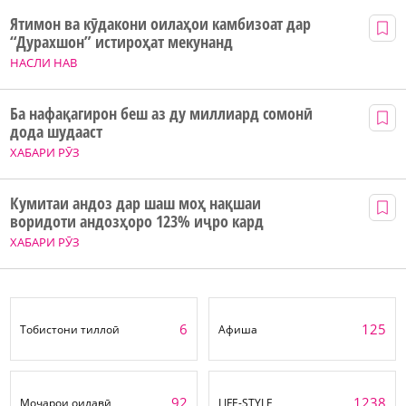
Ятимон ва кӯдакони оилаҳои камбизоат дар
“Дурахшон” истироҳат мекунанд
НАСЛИ НАВ
Ба нафақагирон беш аз ду миллиард сомонӣ
дода шудааст
ХАБАРИ РӮЗ
Кумитаи андоз дар шаш моҳ нақшаи
воридоти андозҳоро 123% иҷро кард
ХАБАРИ РӮЗ
6
125
Тобистони тиллоӣ
Афиша
92
1238
Моҷарои оилавӣ
LIFE-STYLE