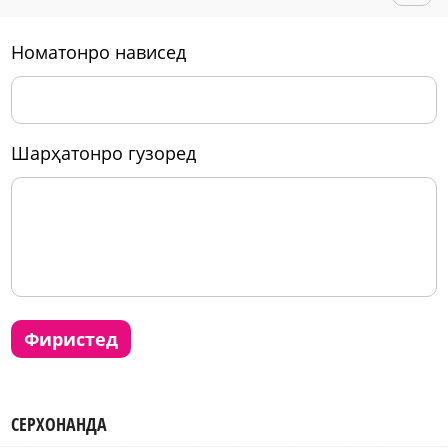
номатонро нависед
шарҳатонро гузоред
фиристед
СЕРХОНАНДА