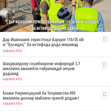
Дар Ишкошим зеристгоҳи барқии 110/35 кВ-
и “Қозидеҳ” ба истифода дода мешавад
ХАБАРИ РӮЗ
Шаҳрвандону соҳибкорони инфиродӣ 3,7
миллион амалиёти ғайринақдӣ анҷом
додаанд
ХАБАРИ РӮЗ
Бонки Умумиҷаҳонӣ ба Тоҷикистон 495
миллион доллар маблағи грантӣ додааст
ХАБАРИ РӮЗ