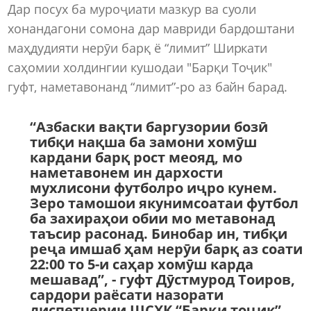
Дар посух ба муроҷиати мазкур ва суоли
хонандагони сомона дар мавриди бардоштани
маҳдудияти нерӯи барқ ё “лимит” Ширкати
саҳомии холдингии кушодаи "Барқи Тоҷик"
гуфт, наметавонанд “лимит”-ро аз байн барад.
“Азбаски вақти баргузории бозӣ
тибқи нақша ба замони хомӯш
кардани барқ рост меояд, мо
наметавонем ин дархости
мухлисони футболро иҷро кунем.
Зеро тамошои якунимсоатаи футбол
ба захираҳои обии мо метавонад
таъсир расонад. Бинобар ин, тибқи
реҷа имшаб ҳам нерӯи барқ аз соати
22:00 то 5-и саҳар хомӯш карда
мешавад”, - гуфт Дӯстмурод Тоиров,
сардори раёсати назорати
диспетчерии ШСХК “Барқи тоҷик”