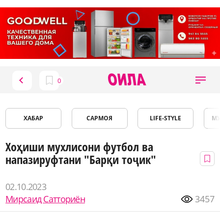
ХАБАР
САРМОЯ
LIFE-STYLE
М
Хоҳиши мухлисони футбол ва
напазируфтани "Барқи тоҷик"
02.10.2023
Мирсаид Сатториён
3457