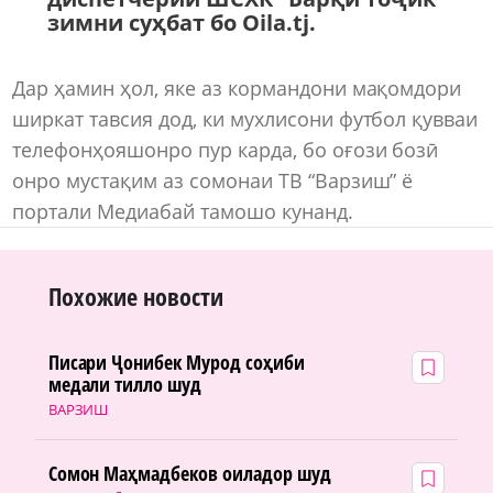
зимни суҳбат бо Oila.tj.
Дар ҳамин ҳол, яке аз кормандони мақомдори
ширкат тавсия дод, ки мухлисони футбол қувваи
телефонҳояшонро пур карда, бо оғози бозӣ
онро мустақим аз сомонаи ТВ “Варзиш” ё
портали Медиабай тамошо кунанд.
Похожие новости
Писари Ҷонибек Мурод соҳиби
медали тилло шуд
ВАРЗИШ
Сомон Маҳмадбеков оиладор шуд