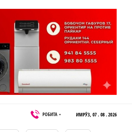
РОБИТА
ИМРӮЗ,
07 . 08 . 2026
▼