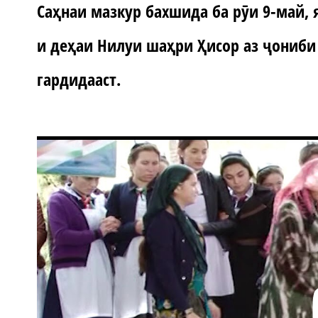
Саҳнаи мазкур бахшида ба рӯи 9-май,
и деҳаи Нилуи шаҳри Ҳисор аз ҷониби
гардидааст.