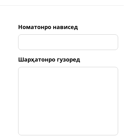
номатонро нависед
шарҳатонро гузоред