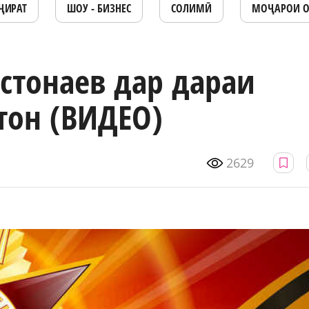
ҶИРАТ
ШОУ - БИЗНЕС
СОЛИМӢ
МОҶАРОИ 
стонаев дар дараи
тон (ВИДЕО)
2629