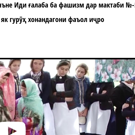
 яъне Иди ғалаба ба фашизм дар мактаби №-
 як гурӯҳ хонандагони фаъол иҷро