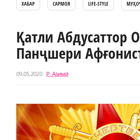
ХАБАР
САРМОЯ
LIFE-STYLE
МУҲО
Қатли Абдусаттор О
Панҷшери Афғонис
09.05.2020
Р. Азимӣ