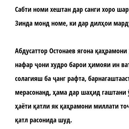
Сабти номи хештан дар санги хоро шарт
Зинда монд номе, ки дар дилҳои мар
Абдусаттор Остонаев ягона қаҳрамони 
нафар ҷони худро барои ҳимояи ин ват
солагияш ба ҷанг рафта, барнагаштааст
мерасонанд, ҳама дар шаҳид гаштани ӯ
ҳаёти қатли як қаҳрамони миллати то
қатл расонида шуд.