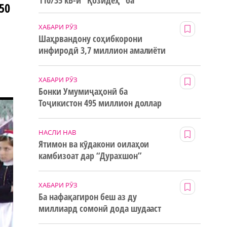
110/35 кВ-и “Қозидеҳ” ба
50
истифода дода мешавад
ХАБАРИ РӮЗ
Шаҳрвандону соҳибкорони
инфиродӣ 3,7 миллион амалиёти
ғайринақдӣ анҷом додаанд
ХАБАРИ РӮЗ
Бонки Умумиҷаҳонӣ ба
Тоҷикистон 495 миллион доллар
маблағи грантӣ додааст
НАСЛИ НАВ
Ятимон ва кӯдакони оилаҳои
камбизоат дар “Дурахшон”
истироҳат мекунанд
ХАБАРИ РӮЗ
Ба нафақагирон беш аз ду
миллиард сомонӣ дода шудааст