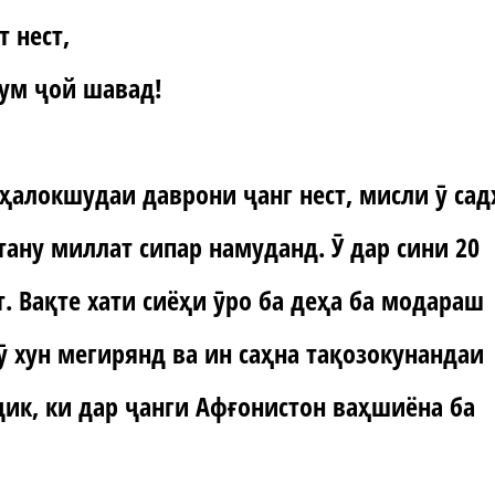
 нест,
дум ҷой шава
д!
ҳалокшудаи даврони ҷанг нест, мисли ӯ сад
ану миллат сипар намуданд. Ӯ дар сини 20
. Вақте хати сиёҳи ӯро ба деҳа ба модараш
 хун мегирянд ва ин саҳна тақозокунандаи
ҷик, ки дар ҷанги Афғонистон ваҳшиёна ба