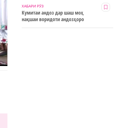
ХАБАРИ РӮЗ
Кумитаи андоз дар шаш моҳ
нақшаи воридоти андозҳоро
123% иҷро кард