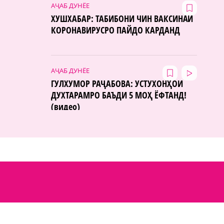
АҶАБ ДУНЁЕ
ХУШХАБАР: ТАБИБОНИ ЧИН ВАКСИНАИ
КОРОНАВИРУСРО ПАЙДО КАРДАНД
АҶАБ ДУНЁЕ
ГУЛХУМОР РАҶАБОВА: УСТУХОНҲОИ
ДУХТАРАМРО БАЪДИ 5 МОҲ ЁФТАНД!
(видео)