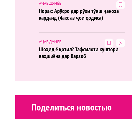
АҶАБ ДУНЁЕ
Норак: Арӯсро дар рӯзи тӯяш ҷаноза
карданд (4акс аз ҷои ҳодиса)
АҶАБ ДУНЁЕ
Шоҳид ё қотил? Тафсилоти куштори
ваҳшиёна дар Варзоб
Поделиться новостью