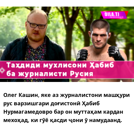
Олег Кашин, яке аз журналистони машҳури
рус варзишгари доғистонӣ Ҳабиб
Нурмагамедовро бар он муттаҳам кардан
мехоҳад, ки гӯё қасди ҷони ӯ намудаанд.