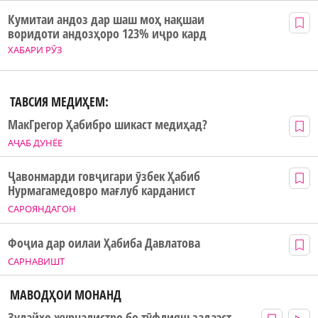
Кумитаи андоз дар шаш моҳ нақшаи
воридоти андозҳоро 123% иҷро кард
ХАБАРИ РӮЗ
ТАВСИЯ МЕДИҲЕМ:
МакГрегор Ҳабибро шикаст медиҳад?
АҶАБ ДУНЁЕ
Ҷавонмарди говҷигари ӯзбек Ҳабиб
Нурмагамедовро мағлуб карданист
САРОЯНДАГОН
Фоҷиа дар оилаи Ҳабиба Давлатова
САРНАВИШТ
МАВОДҲОИ МОНАНД
Зулайхо журналистро бо тӯфлияш задааст