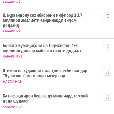
ХАБАРИ РӮЗ
Шаҳрвандону соҳибкорони инфиродӣ 3,7
миллион амалиёти ғайринақдӣ анҷом
додаанд
ХАБАРИ РӮЗ
Бонки Умумиҷаҳонӣ ба Тоҷикистон 495
миллион доллар маблағи грантӣ додааст
ХАБАРИ РӮЗ
Ятимон ва кӯдакони оилаҳои камбизоат дар
“Дурахшон” истироҳат мекунанд
НАСЛИ НАВ
Ба нафақагирон беш аз ду миллиард сомонӣ
дода шудааст
ХАБАРИ РӮЗ