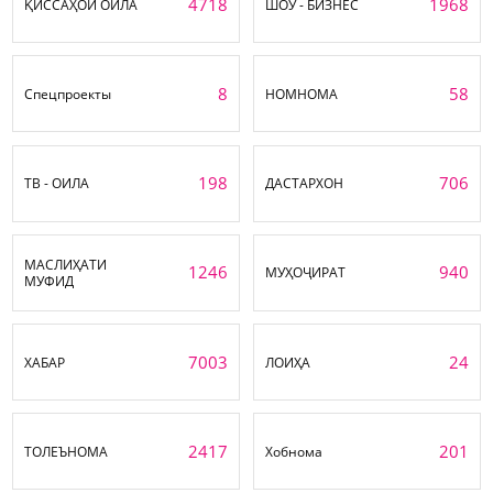
4718
1968
ҚИССАҲОИ ОИЛА
ШОУ - БИЗНЕС
8
58
Спецпроекты
НОМНОМА
198
706
ТВ - ОИЛА
ДАСТАРХОН
МАСЛИҲАТИ
1246
940
МУҲОҶИРАТ
МУФИД
7003
24
ХАБАР
ЛОИҲА
2417
201
ТОЛЕЪНОМА
Хобнома