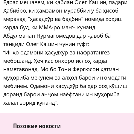
Ёдрас мешавем, ки қаблан Олег Кашин, падари
Ҳабибро, ки ҳамзамон мураббии ӯ ба ҳисоб
меравад, “ҳасадхӯр ва бадбин” номида хоҳиш
карда буд, ки ММА-ро манъ кунанд.
Абдулманап Нурмагомедов дар ҷавоб ба
танқиди Олег Кашин чунин гуфт:
“Инҳо одамони ҳасудхӯр ва нафратангез
мебошанд. Ҳеҷ кас онҳоро ислоҳ карда
наметавонад. Мо бо Тони Фергюсон ҳатман
муҳориба мекунем ва алҳол барои ин омодагӣ
мебинем. Одамони ҳасудхӯр ба ҳар роҳ кӯшиш
доранд барои анҷом наёфтани ин муҳориба
халал ворид кунанд”.
Похожие новости