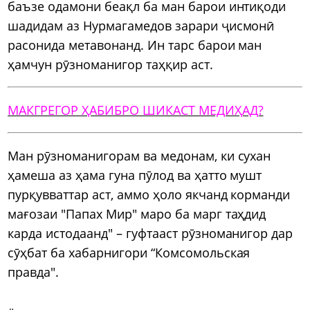
баъзе одамони беақл ба ман барои интиқоди
шадидам аз Нурмагамедов зарари ҷисмонӣ
расонида метавонанд. Ин тарс барои ман
ҳамчун рӯзноманигор таҳқир аст.
МАКГРЕГОР ҲАБИБРО ШИКАСТ МЕДИҲАД?
Ман рӯзноманигорам ва медонам, ки сухан
ҳамеша аз ҳама гуна пӯлод ва ҳатто мушт
пурқувваттар аст, аммо ҳоло якчанд корманди
мағозаи "Папах Мир" маро ба марг таҳдид
карда истодаанд" – гуфтааст рӯзноманигор дар
сӯҳбат ба хабарнигори “Комсомольская
правда".