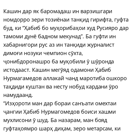
Кашин дар як баромадаш ин варзишгари
номдорро зери тозиёнаи танқид гирифта, гуфта
буд, ки “Ҳабиб бо муҳорибаҳои худ Русияро дар
тамоми дунё бадном мекунад”. Ба гуфти ин
хабарнигори рус аз ин танқиди журналист
димоғи нозуки чемпион сӯхта,
ҷонибдоронашро ба муқобили ӯ шӯронда
истодааст. Кашин мегӯяд одамони Ҳабиб
Нурмагамедов аллакай чанд маротиба ошкоро
таҳдиди куштан ва несту нобуд кардани ӯро
намудаанд.
“Изҳороти ман дар бораи санъати омехтаи
ҷангии Ҳабиб Нурмагомедов боиси хашми
мухлисони ӯ шуд. Ба назарам, ман бояд
гуфтаҳоямро шарҳ диҳам, зеро метарсам, ки