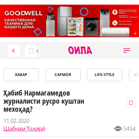
ХАБАР
САРМОЯ
LIFE-STYLE
М
Ҳабиб Нармагамедов
журналисти русро куштан
мехоҳад?
11.02.2020
Шабнам Тоҳирӣ
5454