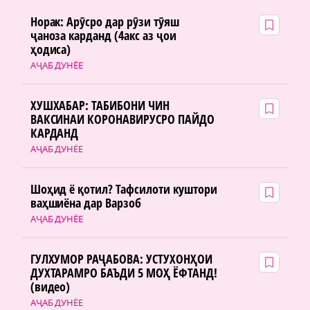
Норак: Арӯсро дар рӯзи тӯяш
ҷаноза карданд (4акс аз ҷои
ҳодиса)
АҶАБ ДУНЁЕ
ХУШХАБАР: ТАБИБОНИ ЧИН
ВАКСИНАИ КОРОНАВИРУСРО ПАЙДО
КАРДАНД
АҶАБ ДУНЁЕ
Шоҳид ё қотил? Тафсилоти куштори
ваҳшиёна дар Варзоб
АҶАБ ДУНЁЕ
ГУЛХУМОР РАҶАБОВА: УСТУХОНҲОИ
ДУХТАРАМРО БАЪДИ 5 МОҲ ЁФТАНД!
(видео)
АҶАБ ДУНЁЕ