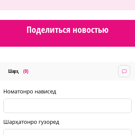
Поделиться новостью
Шарҳ
(0)
номатонро нависед
шарҳатонро гузоред