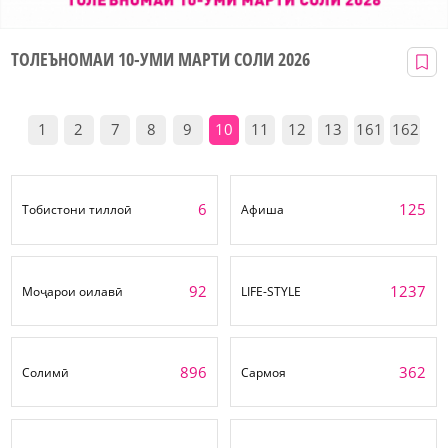
ТОЛЕЪНОМАИ 10-УМИ МАРТИ СОЛИ 2026
1
2
7
8
9
10
11
12
13
161
162
6
125
Тобистони тиллоӣ
Афиша
92
1237
Моҷарои оилавӣ
LIFE-STYLE
896
362
Солимӣ
Сармоя