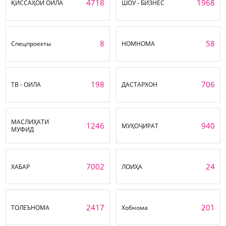
4718
1968
ҚИССАҲОИ ОИЛА
ШОУ - БИЗНЕС
8
58
Спецпроекты
НОМНОМА
198
706
ТВ - ОИЛА
ДАСТАРХОН
МАСЛИҲАТИ
1246
940
МУҲОҶИРАТ
МУФИД
7002
24
ХАБАР
ЛОИҲА
2417
201
ТОЛЕЪНОМА
Хобнома