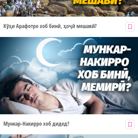
Кӯҳи Арафотро хоб бинӣ, ҳоҷӣ мешавӣ?
Мункар-Накирро хоб дидед?