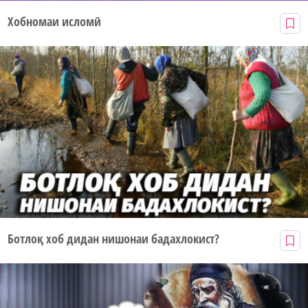
Хобномаи исломӣ
Ботлоқ хоб дидан нишонаи бадахлокист?