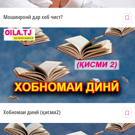
Мошинронӣ дар хоб чист?
Хобномаи динӣ (қисми2)