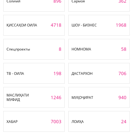
896
362
Солимӣ
Сармоя
4718
1968
ҚИССАҲОИ ОИЛА
ШОУ - БИЗНЕС
8
58
Спецпроекты
НОМНОМА
198
706
ТВ - ОИЛА
ДАСТАРХОН
МАСЛИҲАТИ
1246
940
МУҲОҶИРАТ
МУФИД
7003
24
ХАБАР
ЛОИҲА