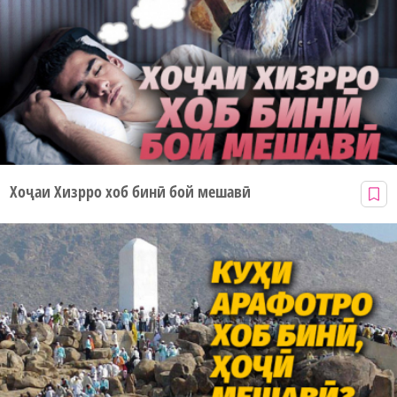
Хоҷаи Хизрро хоб бинӣ бой мешавӣ