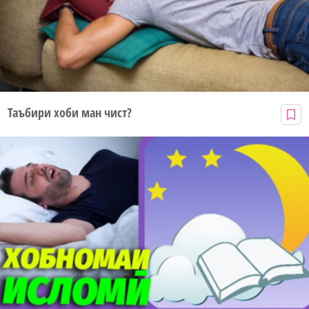
Таъбири хоби ман чист?