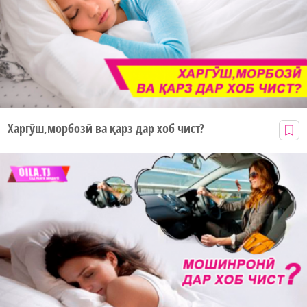
Харгӯш,морбозӣ ва қарз дар хоб чист?