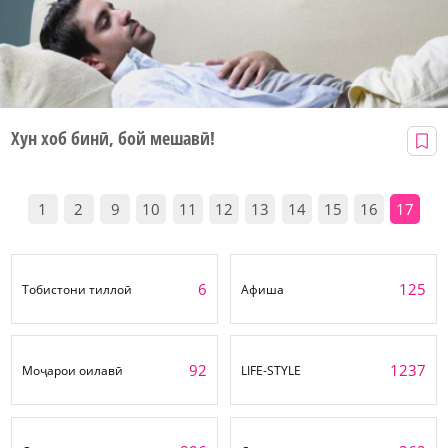
Хун хоб бинӣ, бой мешавӣ!
1
2
9
10
11
12
13
14
15
16
17
6
125
Тобистони тиллоӣ
Афиша
92
1237
Моҷарои оилавӣ
LIFE-STYLE