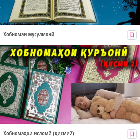
Хобномаи мусулмонӣ
Хобномаҳои исломӣ (қисми2)