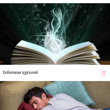
Хобномаи қуръонӣ