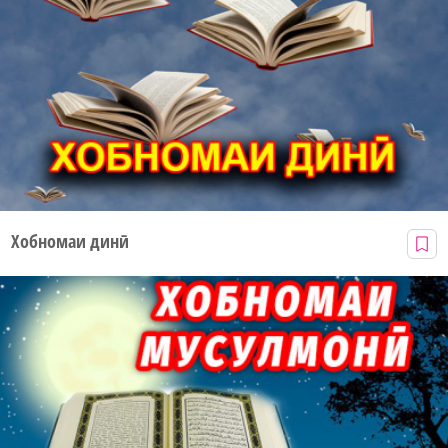
Хобномаи динӣ