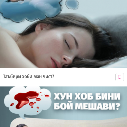
Таъбири хоби ман чист?