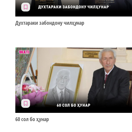
Духтараки забондону чилҳунар
60 сол бо ҳунар