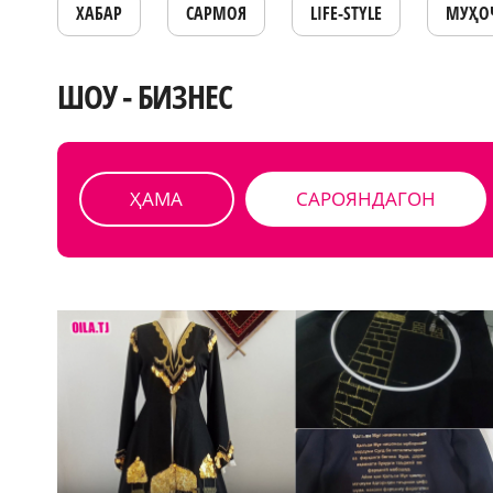
ХАБАР
САРМОЯ
LIFE-STYLE
МУҲО
ШОУ - БИЗНЕС
ҲАМА
САРОЯНДАГОН