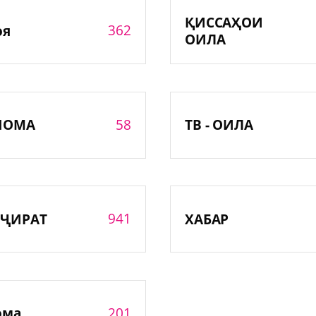
ҚИССАҲОИ
362
оя
ОИЛА
58
НОМА
ТВ - ОИЛА
941
ҶИРАТ
ХАБАР
201
ома