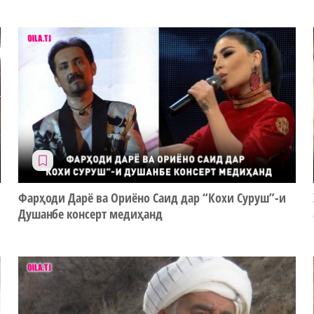
Фарҳоди Дарё ва Ориёно Саид дар “Кохи Суруш”-и
Душанбе консерт медиҳанд