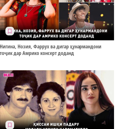
Нигина, Нозия, Фаррух ва дигар ҳунармандони
тоҷик дар Амрико консерт доданд