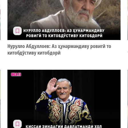
Нурулло Абдуллоев: Аз ҳунармандиву ровигӣ то
китобдӯстиву китобдорӣ