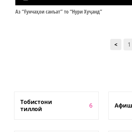
Аз “Ғунчаҳои санъат” то “Нури Хуҷанд”
1
<
Тобистони
6
Афиш
тиллоӣ