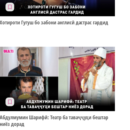
Хотироти Гугуш бо забони англисӣ дастрас гардид
Абдулмумин Шарифӣ: Театр ба таваҷҷуҳи бештар
ниёз дорад