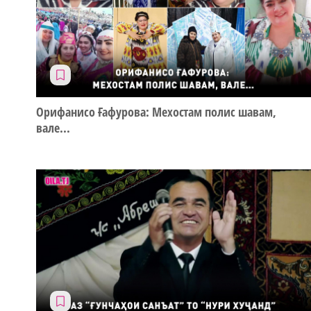
Орифанисо Ғафурова: Мехостам полис шавам,
вале...