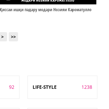
Қиссаи ишқи падару модари Нозияи Кароматулло
>
>>
92
1238
LIFE-STYLE