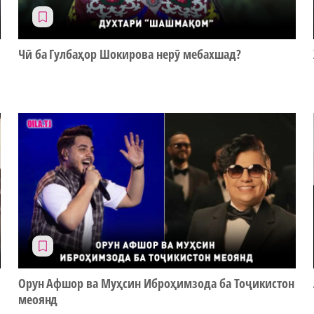
Чӣ ба Гулбаҳор Шокирова нерӯ мебахшад?
Орун Афшор ва Муҳсин Иброҳимзода ба Тоҷикистон
меоянд