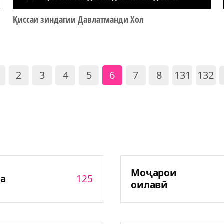
Қиссаи зиндагии Давлатманди Хол
2
3
4
5
6
7
8
131
132
Моҷарои
125
а
оилавӣ