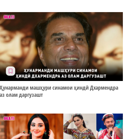
Ҳунарманди машҳури синамои ҳиндӣ Дхармендра
аз олам даргузашт