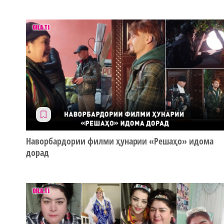
Наворбардории филми ҳунарии «Решаҳо» идома
дорад