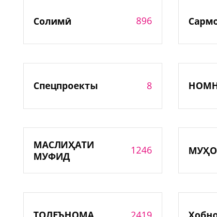
896
Солимӣ
Сарм
8
Спецпроекты
НОМ
МАСЛИҲАТИ
1246
МУҲО
МУФИД
2419
ТОЛЕЪНОМА
Хобн