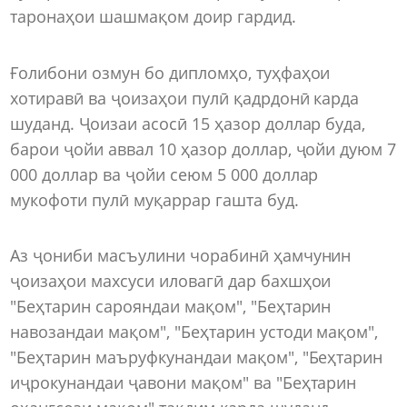
таронаҳои шашмақом доир гардид.
Ғолибони озмун бо дипломҳо, туҳфаҳои
хотиравӣ ва ҷоизаҳои пулӣ қадрдонӣ карда
шуданд. Ҷоизаи асосӣ 15 ҳазор доллар буда,
барои ҷойи аввал 10 ҳазор доллар, ҷойи дуюм 7
000 доллар ва ҷойи сеюм 5 000 доллар
мукофоти пулӣ муқаррар гашта буд.
Аз ҷониби масъулини чорабинӣ ҳамчунин
ҷоизаҳои махсуси иловагӣ дар бахшҳои
"Беҳтарин сарояндаи мақом", "Беҳтарин
навозандаи мақом", "Беҳтарин устоди мақом",
"Беҳтарин маъруфкунандаи мақом", "Беҳтарин
иҷрокунандаи ҷавони мақом" ва "Беҳтарин