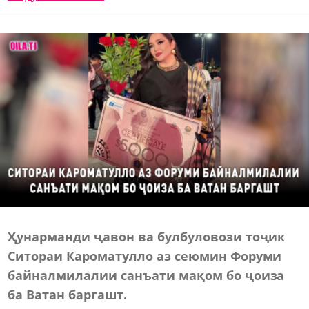
Ҳунарманди ҷавон ва булбуловози тоҷик
Ситораи Кароматулло аз cеюмин Форуми
байналмилалии санъати мақом бо ҷоиза
ба Ватан баргашт.