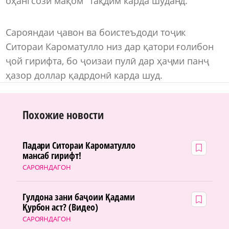
оҳангсози мақом" тақдим карда шуданд.
Сарояндаи ҷавон ва боистеъдоди тоҷик
Ситораи Кароматулло низ дар қатори ғолибон
ҷой гирифта, бо ҷоизаи пулӣ дар ҳаҷми панҷ
ҳазор доллар қадрдонӣ карда шуд.
Похожие новости
Падари Ситораи Кароматулло
мансаб гирифт!
САРОЯНДАГОН
Гулдона зани баҷоии Қадами
Қурбон аст? (Видео)
САРОЯНДАГОН