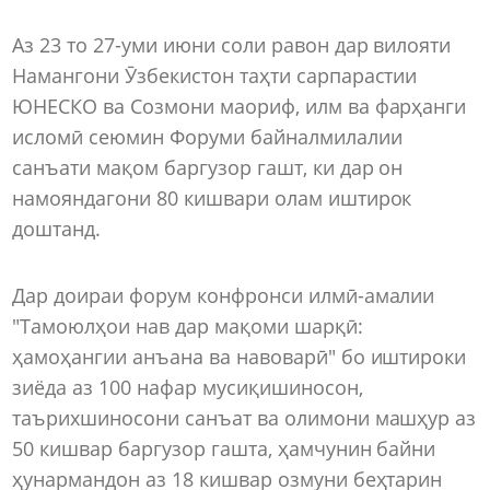
Аз 23 то 27-уми июни соли равон дар вилояти
Намангони Ӯзбекистон таҳти сарпарастии
ЮНЕСКО ва Созмони маориф, илм ва фарҳанги
исломӣ сеюмин Форуми байналмилалии
санъати мақом баргузор гашт, ки дар он
намояндагони 80 кишвари олам иштирок
доштанд.
Дар доираи форум конфронси илмӣ-амалии
"Тамоюлҳои нав дар мақоми шарқӣ:
ҳамоҳангии анъана ва навоварӣ" бо иштироки
зиёда аз 100 нафар мусиқишиносон,
таърихшиносони санъат ва олимони машҳур аз
50 кишвар баргузор гашта, ҳамчунин байни
ҳунармандон аз 18 кишвар озмуни беҳтарин