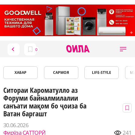
ХАБАР
САРМОЯ
LIFE-STYLE
М
Ситораи Кароматулло аз
Форуми байналмилалии
санъати мақом бо ҷоиза ба
Ватан баргашт
30.06.2026
Фирӯза САТТОРӢ
241