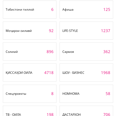
6
125
Тобистони тиллоӣ
Афиша
92
1237
Моҷарои оилавӣ
LIFE-STYLE
896
362
Солимӣ
Сармоя
4718
1968
ҚИССАҲОИ ОИЛА
ШОУ - БИЗНЕС
8
58
Спецпроекты
НОМНОМА
198
706
ТВ - ОИЛА
ДАСТАРХОН