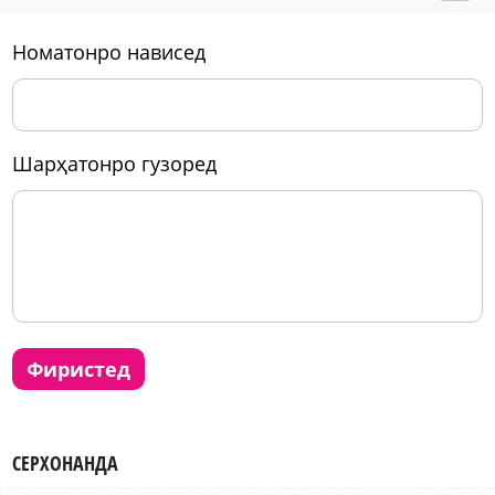
номатонро нависед
шарҳатонро гузоред
фиристед
СЕРХОНАНДА