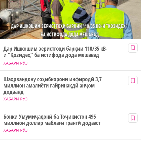
Дар Ишкошим зеристгоҳи барқии 110/35 кВ-
и “Қозидеҳ” ба истифода дода мешавад
ХАБАРИ РӮЗ
Шаҳрвандону соҳибкорони инфиродӣ 3,7
миллион амалиёти ғайринақдӣ анҷом
додаанд
ХАБАРИ РӮЗ
Бонки Умумиҷаҳонӣ ба Тоҷикистон 495
миллион доллар маблағи грантӣ додааст
ХАБАРИ РӮЗ