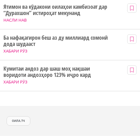
Ятимон ва кӯдакони оилаҳои камбизоат дар
“Дурахшон” истироҳат мекунанд
НАСЛИ НАВ
Ба нафақагирон беш аз ду миллиард сомонӣ
дода шудааст
ХАБАРИ РӮЗ
Кумитаи андоз дар шаш моҳ нақшаи
воридоти андозҳоро 123% иҷро кард
ХАБАРИ РӮЗ
ОИЛА.ТЧ