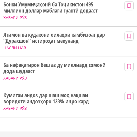
Бонки Умумиҷаҳонӣ ба Тоҷикистон 495
миллион доллар маблағи грантӣ додааст
ХАБАРИ РӮЗ
Ятимон ва кӯдакони оилаҳои камбизоат дар
“Дурахшон” истироҳат мекунанд
НАСЛИ НАВ
Ба нафақагирон беш аз ду миллиард сомонӣ
дода шудааст
ХАБАРИ РӮЗ
Кумитаи андоз дар шаш моҳ нақшаи
воридоти андозҳоро 123% иҷро кард
ХАБАРИ РӮЗ