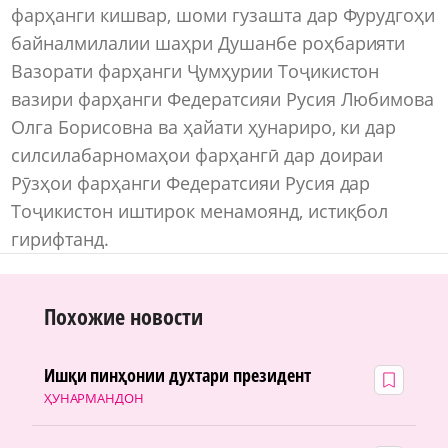
фарҳанги кишвар, шоми гузашта дар Фурудгоҳи
байналмилалии шаҳри Душанбе роҳбарияти
Вазорати фарҳанги Ҷумҳурии Тоҷикистон
вазири фарҳанги Федератсияи Русия Любимова
Олга Борисовна ва ҳайати ҳунариро, ки дар
силсилабарномаҳои фарҳангӣ дар доираи
Рӯзҳои фарҳанги Федератсияи Русия дар
Тоҷикистон иштирок менамоянд, истиқбол
гирифтанд.
Похожие новости
Ишқи пинҳонии духтари президент
ҲУНАРМАНДОН