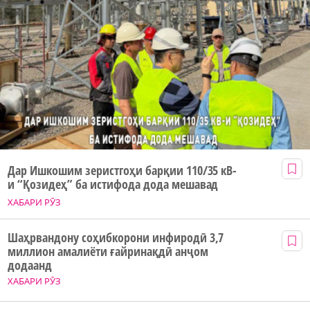
Дар Ишкошим зеристгоҳи барқии 110/35 кВ-
и “Қозидеҳ” ба истифода дода мешавад
ХАБАРИ РӮЗ
Шаҳрвандону соҳибкорони инфиродӣ 3,7
миллион амалиёти ғайринақдӣ анҷом
додаанд
ХАБАРИ РӮЗ