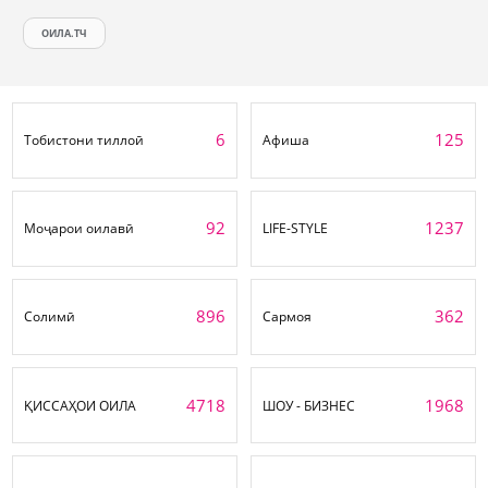
ОИЛА.ТЧ
6
125
Тобистони тиллоӣ
Афиша
92
1237
Моҷарои оилавӣ
LIFE-STYLE
896
362
Солимӣ
Сармоя
4718
1968
ҚИССАҲОИ ОИЛА
ШОУ - БИЗНЕС