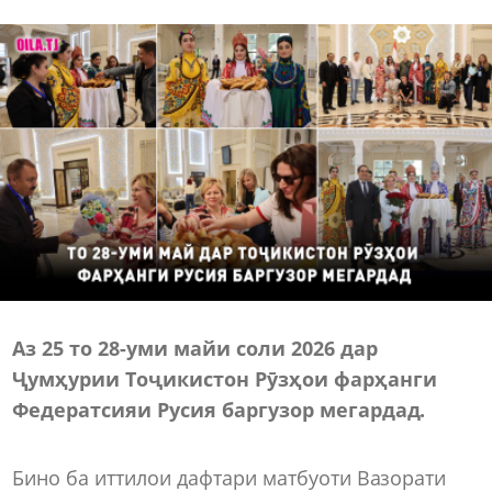
Аз 25 то 28-уми майи соли 2026 дар
Ҷумҳурии Тоҷикистон Рӯзҳои фарҳанги
Федератсияи Русия баргузор мегардад.
Бино ба иттилои дафтари матбуоти Вазорати