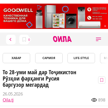
ХАБАР
САРМОЯ
LIFE-STYLE
М
То 28-уми май дар Тоҷикистон
Рӯзҳои фарҳанги Русия
баргузор мегардад
26.05.2026
Oila.tj
898