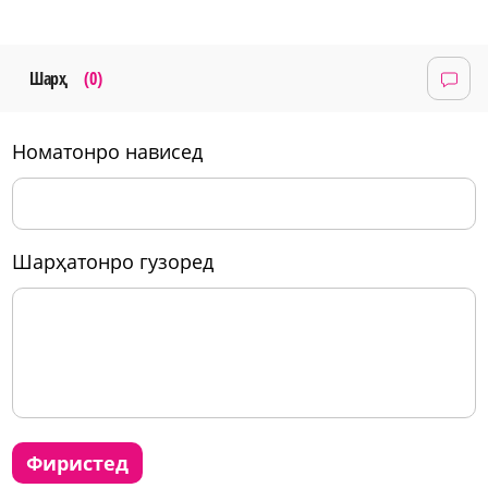
Шарҳ
(0)
номатонро нависед
шарҳатонро гузоред
фиристед