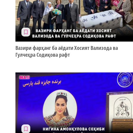
Вазири фарҳанг ба аёдати Хосият Вализода ва
Гулчеҳра Содиқова рафт