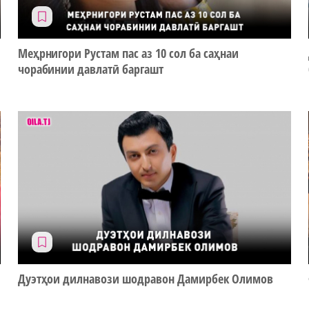
Меҳрнигори Рустам пас аз 10 сол ба саҳнаи
чорабинии давлатӣ баргашт
Дуэтҳои дилнавози шодравон Дамирбек Олимов