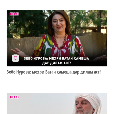
Зебо Нурова: меҳри Ватан ҳамеша дар дилам аст!