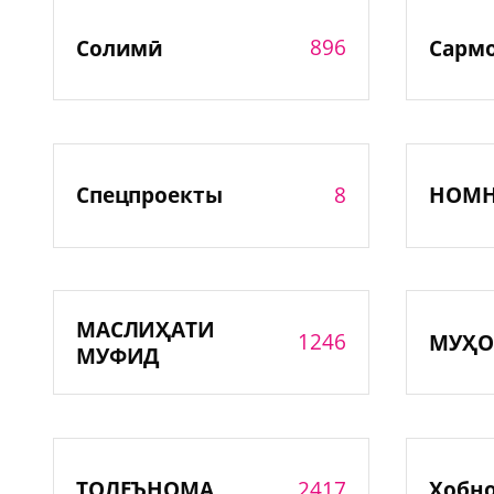
896
Солимӣ
Сарм
8
Спецпроекты
НОМ
МАСЛИҲАТИ
1246
МУҲО
МУФИД
2417
ТОЛЕЪНОМА
Хобн