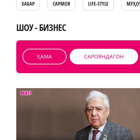
ХАБАР
САРМОЯ
LIFE-STYLE
МУҲО
ШОУ - БИЗНЕС
ҲАМА
САРОЯНДАГОН