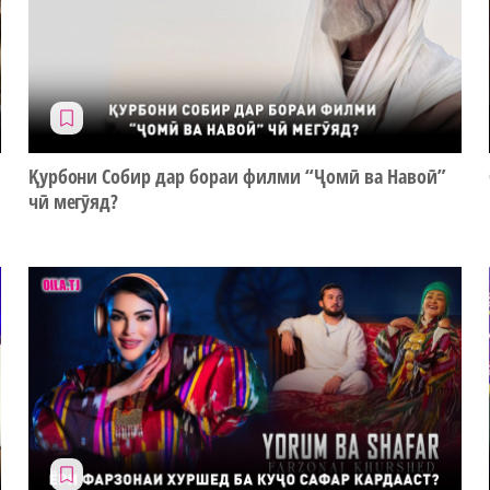
Қурбони Собир дар бораи филми “Ҷомӣ ва Навоӣ”
чӣ мегӯяд?