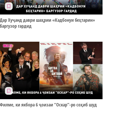
Дар Хуҷанд даври шаҳрии «Кадбонуи беҳтарин»
баргузор гардид
Филме, ки якбора 6 ҷоизаи “Оскар”-ро соҳиб шуд