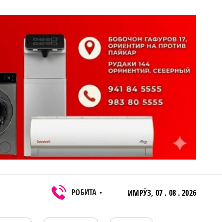
РОБИТА
ИМРӮЗ,
07 . 08 . 2026
▼