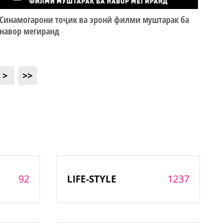
Синамогарони тоҷик ва эронӣ филми муштарак ба
навор мегиранд
>
>>
92
1237
LIFE-STYLE