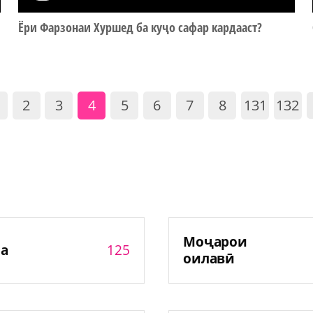
Ёри Фарзонаи Хуршед ба куҷо сафар кардааст?
2
3
4
5
6
7
8
131
132
Моҷарои
125
а
оилавӣ