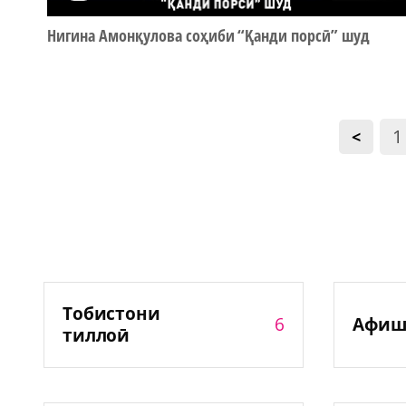
Нигина Амонқулова соҳиби “Қанди порсӣ” шуд
1
<
Тобистони
6
Афиш
тиллоӣ