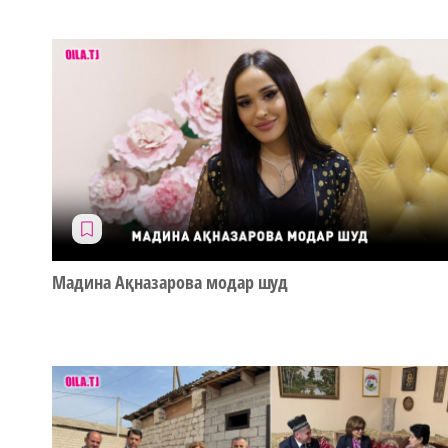
Мадина Ақназарова модар шуд