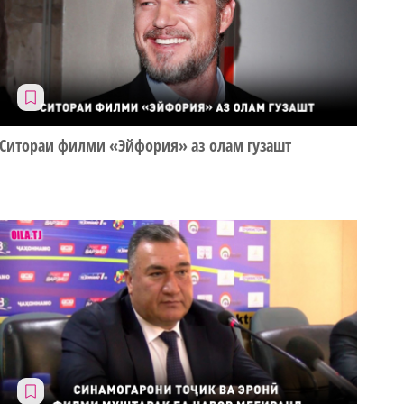
Ситораи филми «Эйфория» аз олам гузашт