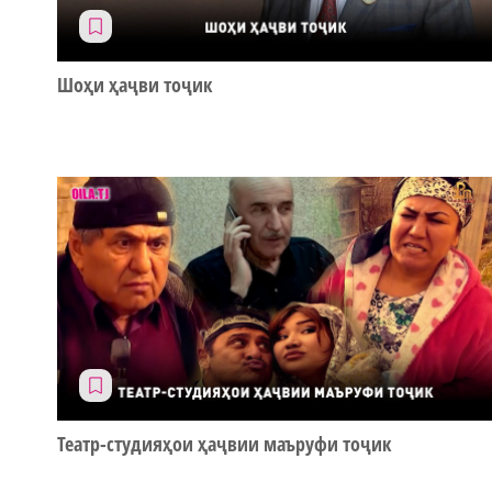
Шоҳи ҳаҷви тоҷик
Театр-студияҳои ҳаҷвии маъруфи тоҷик