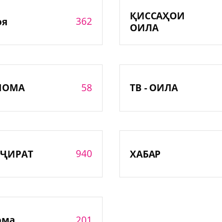
ҚИССАҲОИ
362
оя
ОИЛА
58
НОМА
ТВ - ОИЛА
940
ҶИРАТ
ХАБАР
201
ома