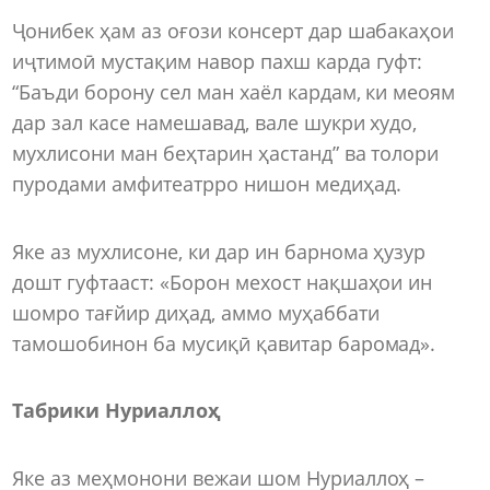
Ҷонибек ҳам аз оғози консерт дар шабакаҳои
иҷтимоӣ мустақим навор пахш карда гуфт:
“Баъди борону сел ман хаёл кардам, ки меоям
дар зал касе намешавад, вале шукри худо,
мухлисони ман беҳтарин ҳастанд” ва толори
пуродами амфитеатрро нишон медиҳад.
Яке аз мухлисоне, ки дар ин барнома ҳузур
дошт гуфтааст: «Борон мехост нақшаҳои ин
шомро тағйир диҳад, аммо муҳаббати
тамошобинон ба мусиқӣ қавитар баромад».
Табрики Нуриаллоҳ
Яке аз меҳмонони вежаи шом Нуриаллоҳ –