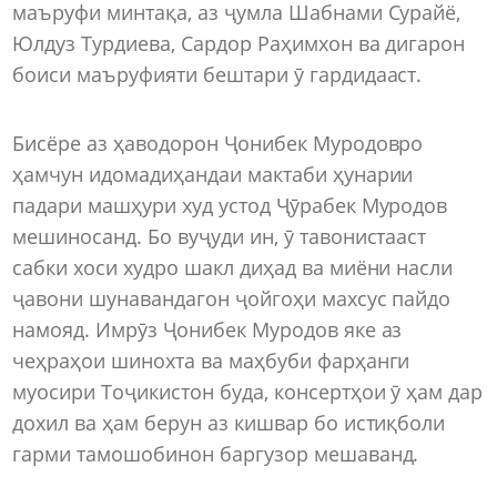
маъруфи минтақа, аз ҷумла Шабнами Сурайё,
Юлдуз Турдиева, Сардор Раҳимхон ва дигарон
боиси маъруфияти бештари ӯ гардидааст.
Бисёре аз ҳаводорон Ҷонибек Муродовро
ҳамчун идомадиҳандаи мактаби ҳунарии
падари машҳури худ устод Ҷӯрабек Муродов
мешиносанд. Бо вуҷуди ин, ӯ тавонистааст
сабки хоси худро шакл диҳад ва миёни насли
ҷавони шунавандагон ҷойгоҳи махсус пайдо
намояд. Имрӯз Ҷонибек Муродов яке аз
чеҳраҳои шинохта ва маҳбуби фарҳанги
муосири Тоҷикистон буда, консертҳои ӯ ҳам дар
дохил ва ҳам берун аз кишвар бо истиқболи
гарми тамошобинон баргузор мешаванд.