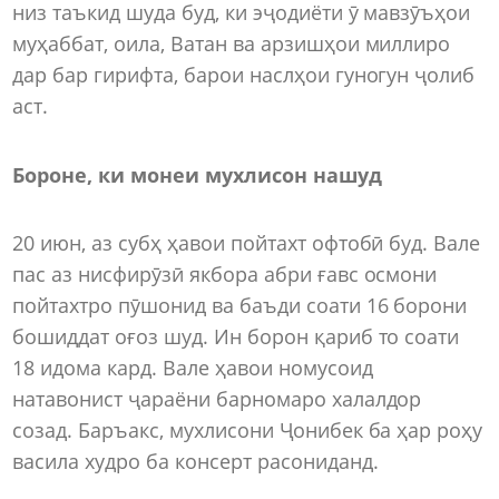
низ таъкид шуда буд, ки эҷодиёти ӯ мавзӯъҳои
муҳаббат, оила, Ватан ва арзишҳои миллиро
дар бар гирифта, барои наслҳои гуногун ҷолиб
аст.
Бороне, ки монеи мухлисон нашуд
20 июн, аз субҳ ҳавои пойтахт офтобӣ буд. Вале
пас аз нисфирӯзӣ якбора абри ғавс осмони
пойтахтро пӯшонид ва баъди соати 16 борони
бошиддат оғоз шуд. Ин борон қариб то соати
18 идома кард. Вале ҳавои номусоид
натавонист ҷараёни барномаро халалдор
созад. Баръакс, мухлисони Ҷонибек ба ҳар роҳу
васила худро ба консерт расониданд.