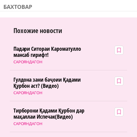
БАХТОВАР
Похожие новости
Падари Ситораи Кароматулло
мансаб гирифт!
САРОЯНДАГОН
Гулдона зани баҷоии Қадами
Қурбон аст? (Видео)
САРОЯНДАГОН
Тирборони Қадами Қурбон дар
маҳаллаи Испечак(Видео)
САРОЯНДАГОН