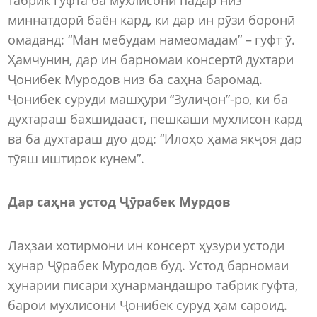
миннатдорӣ баён кард, ки дар ин рӯзи боронӣ
омаданд: “Ман мебудам намеомадам” – гуфт ӯ.
Ҳамчунин, дар ин барномаи консертӣ духтари
Ҷонибек Муродов низ ба саҳна баромад.
Ҷонибек суруди машҳури “Зулиҷон”-ро, ки ба
духтараш бахшидааст, пешкаши мухлисон кард
ва ба духтараш дуо дод: “Илоҳо ҳама якҷоя дар
тӯяш иштирок кунем”.
Дар саҳна устод Ҷӯрабек Мурдов
Лаҳзаи хотирмони ин консерт ҳузури устоди
ҳунар Ҷӯрабек Муродов буд. Устод барномаи
ҳунарии писари ҳунармандашро табрик гуфта,
барои мухлисони Ҷонибек суруд ҳам сароид.