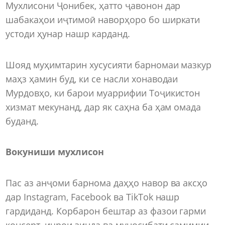
Мухлисони Ҷонибек, ҳатто ҷавонон дар
шабакаҳои иҷтимоӣ наворҳоро бо ширкати
устоди ҳунар нашр карданд.
Шояд муҳимтарин хусусияти барномаи мазкур
маҳз ҳамин буд, ки се насли хонаводаи
Мурдовҳо, ки барои муаррифии Тоҷикистон
хизмат мекунанд, дар як саҳна ба ҳам омада
буданд.
Вокуниши мухлисон
Пас аз анҷоми барнома даҳҳо навор ва аксҳо
дар Instagram, Facebook ва TikTok нашр
гардиданд. Корбарон бештар аз фазои гарми
консерт, иҷрои зинда ва муносибати самимии