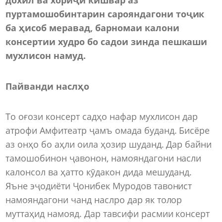
пуртамошобинтарин сарояндагони тоҷик
ба ҳисоб меравад, барномаи калони
консертии худро бо садои зинда пешкаши
мухлисон намуд.
Пайванди наслҳо
То оғози консерт садҳо нафар мухлисон дар
атрофи Амфитеатр ҷамъ омада буданд. Бисёре
аз онҳо бо аҳли оила ҳозир шуданд. Дар байни
тамошобинон ҷавонон, намояндагони насли
калонсол ва ҳатто кӯдакон дида мешуданд.
Яъне эҷодиёти Ҷонибек Муродов тавонист
намояндагони чанд наслро дар як толор
муттаҳид намояд. Дар тавсифи расмии консерт