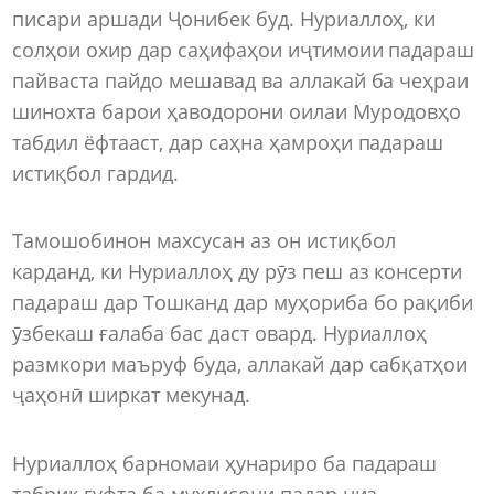
писари аршади Ҷонибек буд. Нуриаллоҳ, ки
солҳои охир дар саҳифаҳои иҷтимоии падараш
пайваста пайдо мешавад ва аллакай ба чеҳраи
шинохта барои ҳаводорони оилаи Муродовҳо
табдил ёфтааст, дар саҳна ҳамроҳи падараш
истиқбол гардид.
Тамошобинон махсусан аз он истиқбол
карданд, ки Нуриаллоҳ ду рӯз пеш аз консерти
падараш дар Тошканд дар муҳориба бо рақиби
ӯзбекаш ғалаба бас даст овард. Нуриаллоҳ
размкори маъруф буда, аллакай дар сабқатҳои
ҷаҳонӣ ширкат мекунад.
Нуриаллоҳ барномаи ҳунариро ба падараш
табрик гуфта ба мухлисони падар низ