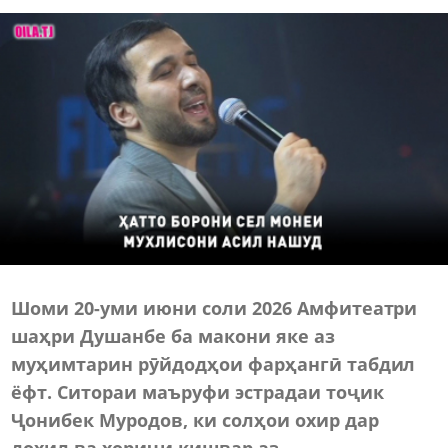
Шоми 20-уми июни соли 2026 Амфитеатри
шаҳри Душанбе ба макони яке аз
муҳимтарин рӯйдодҳои фарҳангӣ табдил
ёфт. Ситораи маъруфи эстрадаи тоҷик
Ҷонибек Муродов, ки солҳои охир дар
дохил ва хориҷи кишвар аз