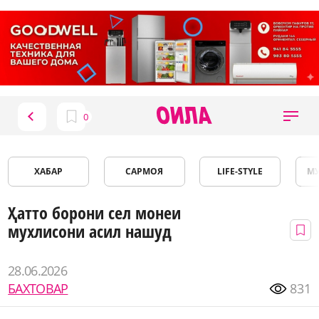
ХАБАР
САРМОЯ
LIFE-STYLE
М
Ҳатто борони сел монеи
мухлисони асил нашуд
28.06.2026
БАХТОВАР
831