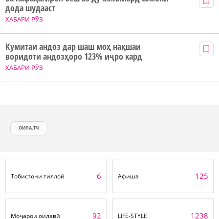
дода шудааст
ХАБАРИ РӮЗ
Кумитаи андоз дар шаш моҳ нақшаи
воридоти андозҳоро 123% иҷро кард
ХАБАРИ РӮЗ
ОИЛА.ТЧ
6
125
Тобистони тиллоӣ
Афиша
92
1238
Моҷарои оилавӣ
LIFE-STYLE