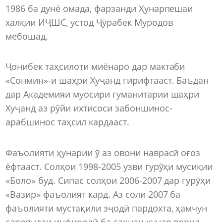
1986 ба дунё омада, фарзанди Ҳунарпешаи
халқии ИҶШС, устод Ҷӯрабек Муродов
мебошад.
Ҷонибек таҳсилоти миёнаро дар мактаби
«Сонмин»-и шаҳри Хуҷанд гирифтааст. Баъдан
дар Академияи муосири гуманитарии шаҳри
Хуҷанд аз рӯйи ихтисоси забоншинос-
арабшинос таҳсил кардааст.
Фаъолияти ҳунарии ӯ аз овони наврасӣ оғоз
ёфтааст. Солҳои 1998-2005 узви гурӯҳи мусиқии
«Боло» буд. Сипас солҳои 2006-2007 дар гурӯҳи
«Вазир» фаъолият кард. Аз соли 2007 ба
фаъолияти мустақили эҷодӣ пардохта, ҳамчун
сарояндаи инфиродӣ ба саҳнаи ҳунар ворид