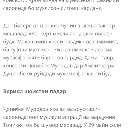
сароянда бо мухлисон ситоиш карданд.
Дар бисёре аз шарҳҳо чунин андеша такрор
мешавад: «Консерт мисли як ҷашни оилавӣ
буд». Маҳз ҳамин ҳисси наздикӣ ва самимият,
ба гуфтаи мухлисон, яке аз омилҳои асосии
муваффақияти барнома гардид. Ҳамин тавр,
консерти Ҷонибек Муродов дар Амфитеатри
Душанбе як рӯйдоди муҳими фарҳангӣ буд.
Вориси шоистаи падар
Ҷонибек Муродов яке аз маъруфтарин
сарояндагони мусиқии эстрадӣ ва мардумии
Тоҷикистон ба шумор меравад. Ӯ 29 майи соли