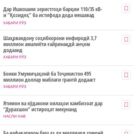
Дар Ишкошим зеристгоҳи барқии 110/35 кВ-
и “Қозидеҳ” ба истифода дода мешавад
ХАБАРИ РӮЗ
Шаҳрвандону соҳибкорони инфиродӣ 3,7
миллион амалиёти ғайринақдӣ анҷом
додаанд
ХАБАРИ РӮЗ
Бонки Умумиҷаҳонӣ ба Тоҷикистон 495
миллион доллар маблағи грантӣ додааст
ХАБАРИ РӮЗ
Ятимон ва кӯдакони оилаҳои камбизоат дар
“Дурахшон” истироҳат мекунанд
НАСЛИ НАВ
Ба нафақагирон беш аз ду миллиард сомонӣ