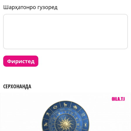
шарҳатонро гузоред
фиристед
СЕРХОНАНДА