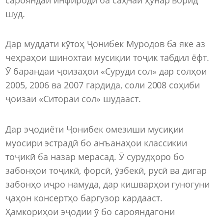
шуд.
Дар муддати кӯтоҳ Ҷонибек Муродов ба яке аз
чеҳраҳои шинохтаи мусиқии тоҷик табдил ёфт.
Ӯ барандаи ҷоизаҳои «Суруди сол» дар солҳои
2005, 2006 ва 2007 гардида, соли 2008 соҳиби
ҷоизаи «Ситораи сол» шудааст.
Дар эҷодиёти Ҷонибек омезиши мусиқии
муосири эстрадӣ бо анъанаҳои классикии
тоҷикӣ ба назар мерасад. Ӯ сурудҳоро бо
забонҳои тоҷикӣ, форсӣ, ӯзбекӣ, русӣ ва дигар
забонҳо иҷро намуда, дар кишварҳои гуногуни
ҷаҳон консертҳо баргузор кардааст.
Ҳамкориҳои эҷодии ӯ бо сарояндагони