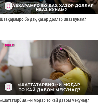
Шавҳарамро бо даҳ ҳазор доллар иваз кунам?
«Шаттатарбия»-и модар то кай давом мекунад?