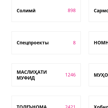
898
Солимӣ
Сарм
8
Спецпроекты
НОМ
МАСЛИҲАТИ
1246
МУҲО
МУФИД
2421
ТОЛЕЪНОМА
Хобн