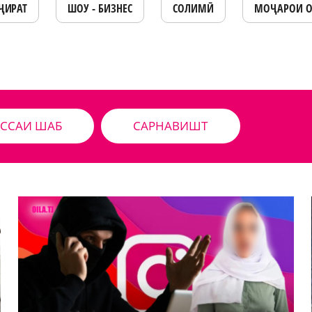
ҶИРАТ
ШОУ - БИЗНЕС
СОЛИМӢ
МОҶАРОИ 
ССАИ ШАБ
САРНАВИШТ