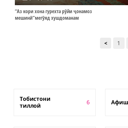
“Аз кори хона гурехта рӯйи ҷонамоз
мешинӣ”мегӯяд хушдоманам
1
<
Тобистони
6
Афиш
тиллоӣ