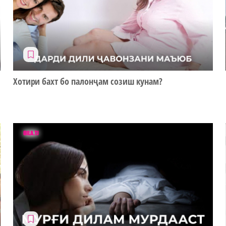
Хотири бахт бо палонҷам созиш кунам?