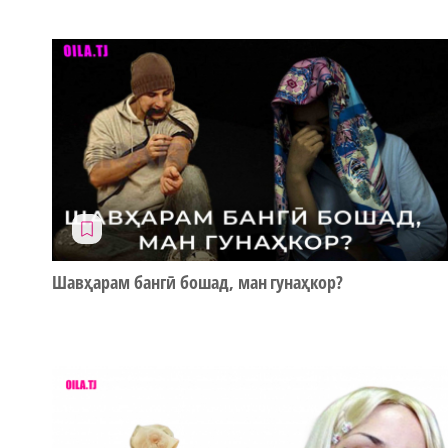
Шавҳарам бангӣ бошад, ман гунаҳкор?