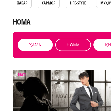
ХАБАР
САРМОЯ
LIFE-STYLE
МУҲО
НОМА
ҲАМА
НОМА
ҚИ