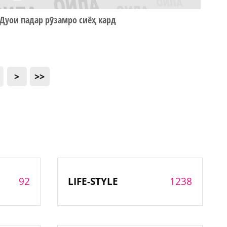
Дуои падар рӯзамро сиёҳ кард
>
>>
92
1238
LIFE-STYLE