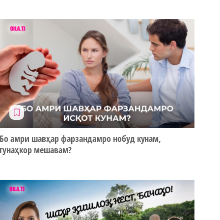
Бо амри шавҳар фарзандамро нобуд кунам,
гунаҳкор мешавам?