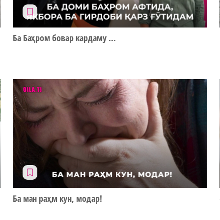
Ба Баҳром бовар кардаму ...
Ба ман раҳм кун, модар!