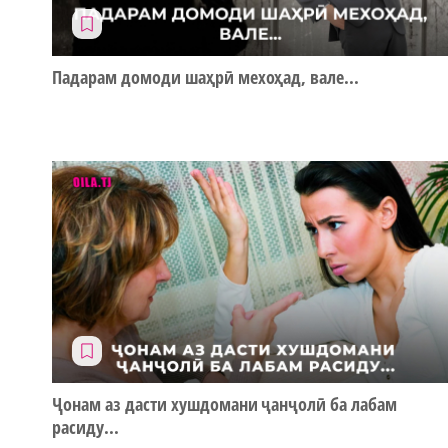
Падарам домоди шаҳрӣ мехоҳад, вале...
Ҷонам аз дасти хушдомани ҷанҷолӣ ба лабам
расиду...