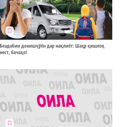
Беадабии донишҷӯён дар нақлиёт: Шаҳр қишлоқ
нест, бачаҳо!