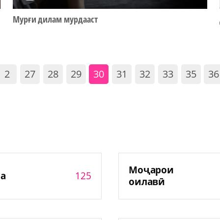
Мурғи дилам мурдааст
2
27
28
29
30
31
32
33
35
36
Моҷарои
125
а
оилавӣ