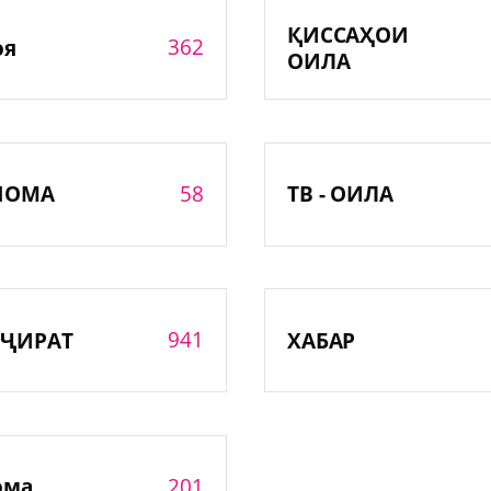
ҚИССАҲОИ
362
оя
ОИЛА
58
НОМА
ТВ - ОИЛА
941
ҶИРАТ
ХАБАР
201
ома