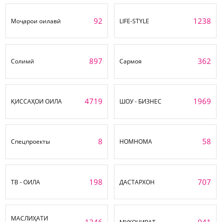
92
1238
Моҷарои оилавӣ
LIFE-STYLE
897
362
Солимӣ
Сармоя
4719
1969
ҚИССАҲОИ ОИЛА
ШОУ - БИЗНЕС
8
58
Спецпроекты
НОМНОМА
198
707
ТВ - ОИЛА
ДАСТАРХОН
МАСЛИҲАТИ
1246
941