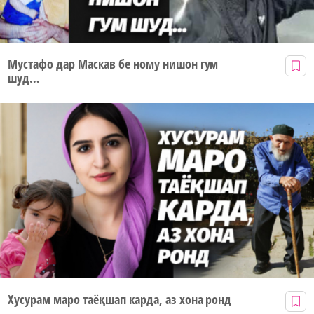
Мустафо дар Маскав бе ному нишон гум
шуд…
Хусурам маро таёқшап карда, аз хона ронд