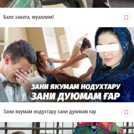
Бало заната, муаллим!
Зани якумам нодухтару зани дуюмам ғар