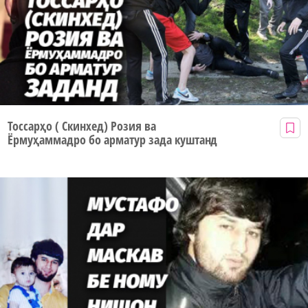
Тоссарҳо ( Скинхед) Розия ва
Ёрмуҳаммадро бо арматур зада куштанд