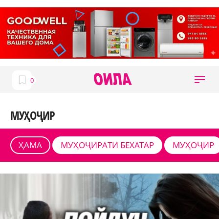
МУҲОҶИР
ҲАМА
МУҲОҶИРАТИ БЕХАТАР
МУҲОҶИР