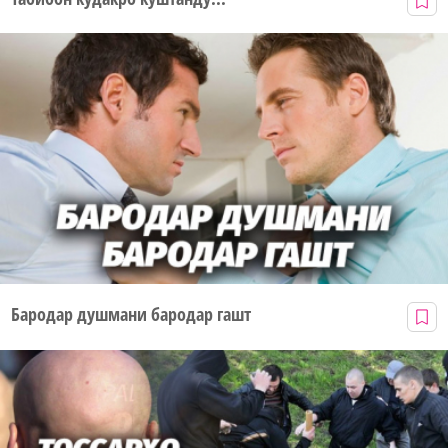
Бародар душмани бародар гашт