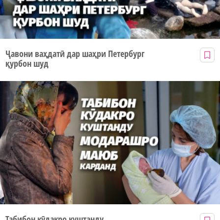
Ҷавони ваҳдатӣ дар шаҳри Петербург
қурбон шуд
Табибон кӯдакро куштанду...