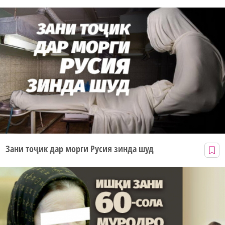
Зани тоҷик дар морги Русия зинда шуд