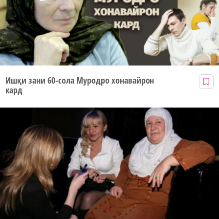
Ишқи зани 60-сола Муродро хонавайрон
кард