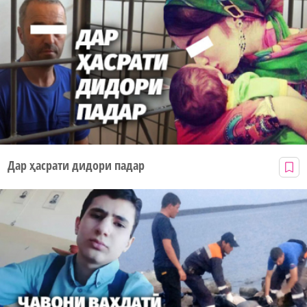
Дар ҳасрати дидори падар