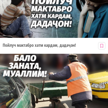
Пойлуч мактабро хатм кардам, дадаҷон!