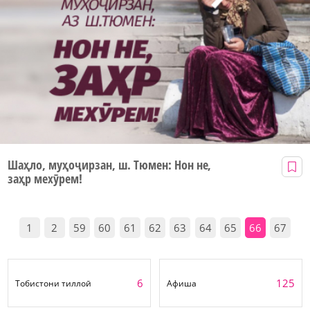
Шаҳло, муҳоҷирзан, ш. Тюмен: Нон не,
заҳр мехӯрем!
1
2
59
60
61
62
63
64
65
66
67
6
125
Тобистони тиллоӣ
Афиша