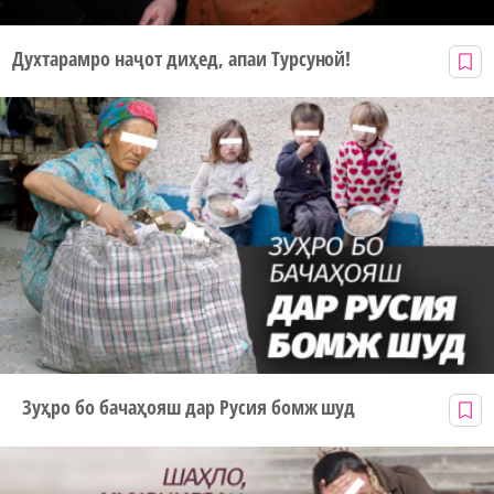
Духтарамро наҷот диҳед, апаи Турсуной!
Зуҳро бо бачаҳояш дар Русия бомж шуд