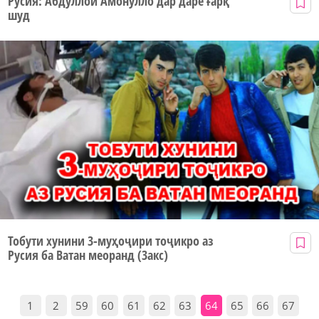
Русия: Абдуллои Амонулло дар дарё ғарқ
шуд
Тобути хунини 3-муҳоҷири тоҷикро аз
Русия ба Ватан меоранд (3акс)
1
2
59
60
61
62
63
64
65
66
67