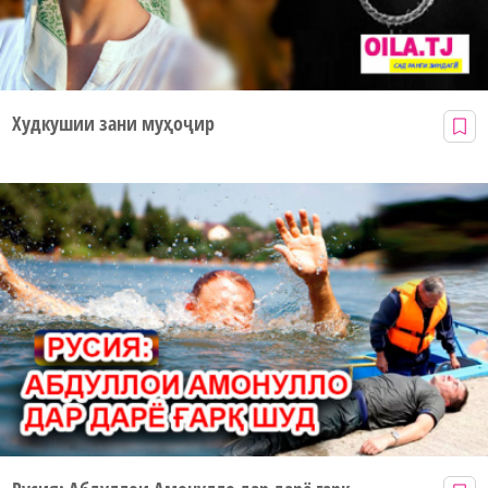
Худкушии зани муҳоҷир