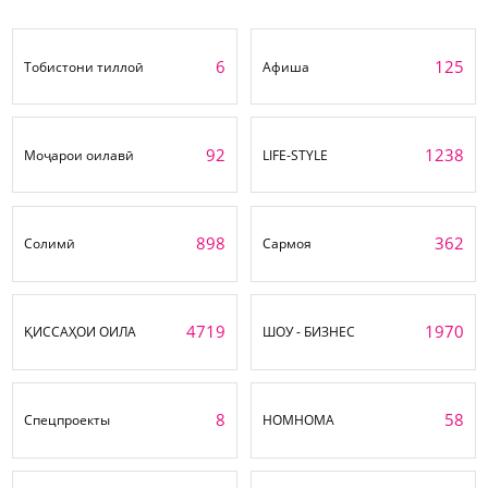
6
125
Тобистони тиллоӣ
Афиша
92
1238
Моҷарои оилавӣ
LIFE-STYLE
898
362
Солимӣ
Сармоя
4719
1970
ҚИССАҲОИ ОИЛА
ШОУ - БИЗНЕС
8
58
Спецпроекты
НОМНОМА