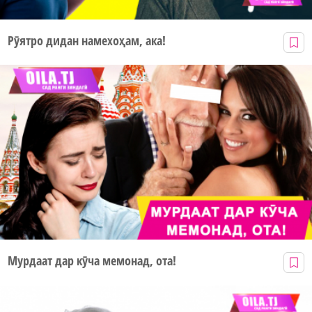
Рӯятро дидан намехоҳам, ака!
Мурдаат дар кӯча мемонад, ота!