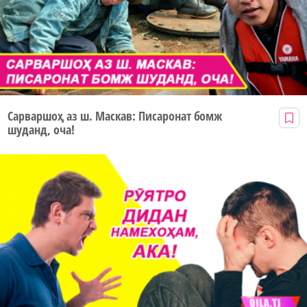
Сарваршоҳ аз ш. Маскав: Писаронат бомж
шуданд, оча!