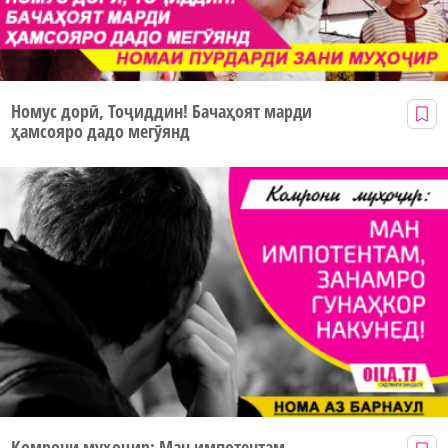
Номус дорӣ, Тоҷиддин! Бачаҳоят марди
ҳамсояро дадо мегӯянд
Комрони муҳоҷир: Ман импотентам,