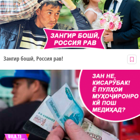
Зангир бошӣ, Россия рав!