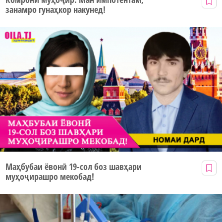
занамро гунаҳкор накунед!
Маҳбубаи ёвонӣ 19-сол боз шавҳари
муҳоҷирашро мекобад!