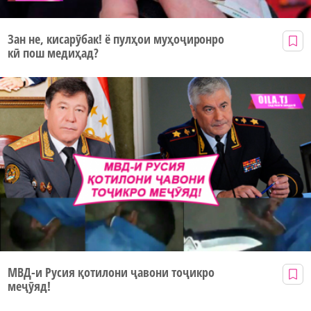
Зан не, кисарӯбак! ё пулҳои муҳоҷиронро
кӣ пош медиҳад?
МВД-и Русия қотилони ҷавони тоҷикро
меҷӯяд!