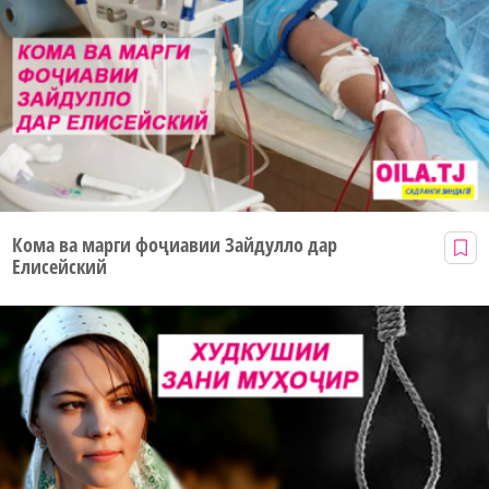
Кома ва марги фоҷиавии Зайдулло дар
Елисейский