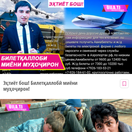
Эҳтиёт бош! Билетқаллобӣ миёни
муҳоҷирон!