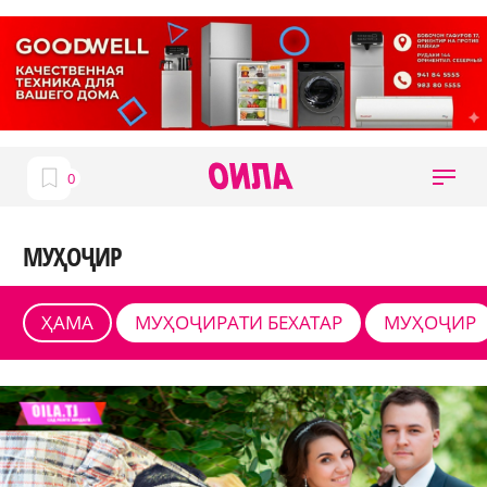
МУҲОҶИР
ҲАМА
МУҲОҶИРАТИ БЕХАТАР
МУҲОҶИР