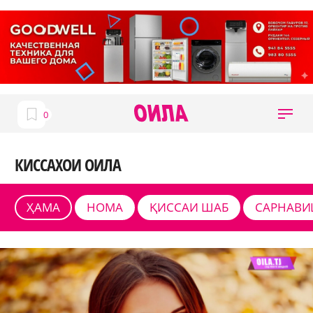
КИССАХОИ ОИЛА
ҲАМА
НОМА
ҚИССАИ ШАБ
САРНАВИ