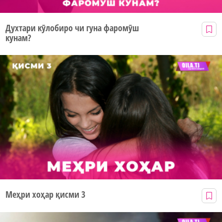
Духтари кӯлобиро чи гуна фаромӯш
кунам?
Меҳри хоҳар қисми 3