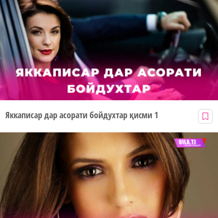
Яккаписар дар асорати бойдухтар қисми 1