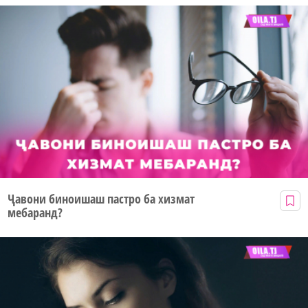
Ҷавони биноишаш пастро ба хизмат
мебаранд?