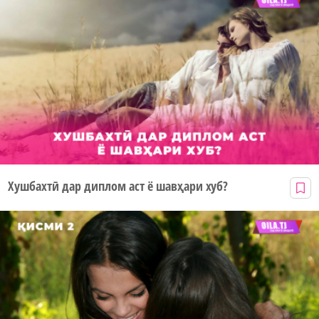
Хушбахтӣ дар диплом аст ё шавҳари хуб?