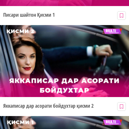
Писари шайтон Қисми 1
Яккаписар дар асорати бойдухтар қисми 2