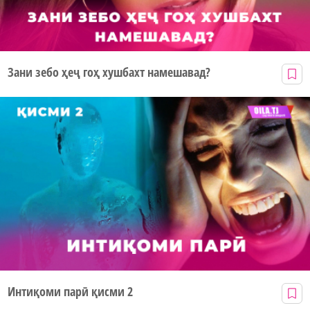
Зани зебо ҳеҷ гоҳ хушбахт намешавад?
Интиқоми парӣ қисми 2