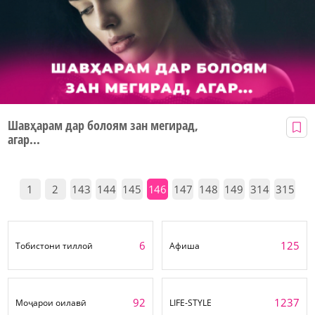
Шавҳарам дар болоям зан мегирад,
агар...
1
2
143
144
145
146
147
148
149
314
315
6
125
Тобистони тиллоӣ
Афиша
92
1237
Моҷарои оилавӣ
LIFE-STYLE