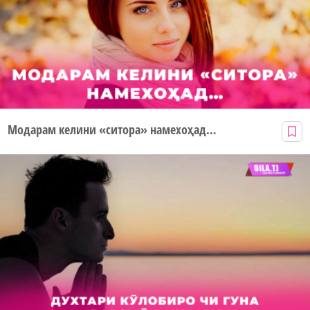
Модарам келини «ситора» намехоҳад…