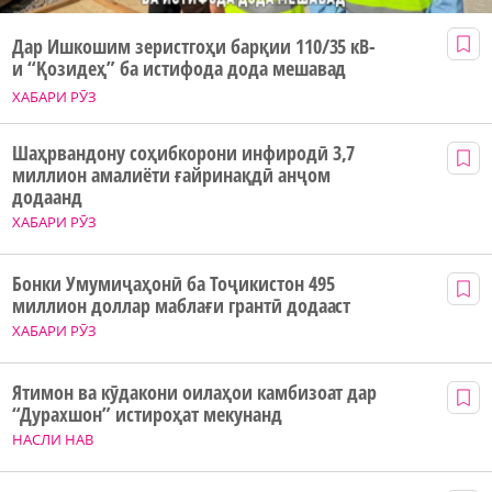
Дар Ишкошим зеристгоҳи барқии 110/35 кВ-
и “Қозидеҳ” ба истифода дода мешавад
ХАБАРИ РӮЗ
Шаҳрвандону соҳибкорони инфиродӣ 3,7
миллион амалиёти ғайринақдӣ анҷом
додаанд
ХАБАРИ РӮЗ
Бонки Умумиҷаҳонӣ ба Тоҷикистон 495
миллион доллар маблағи грантӣ додааст
ХАБАРИ РӮЗ
Ятимон ва кӯдакони оилаҳои камбизоат дар
“Дурахшон” истироҳат мекунанд
НАСЛИ НАВ