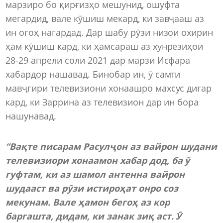
марзиро бо қирғизҳо мешунид, ошуфта
мегардид, вале кӯшиш мекард, ки завҷааш аз
ин огоҳ нагардад. Дар шабу рӯзи низои охирин
ҳам кӯшиш кард, ки ҳамсараш аз хунрезиҳои
28-29 апрели соли 2021 дар марзи Исфара
хабардор нашавад. Бинобар ин, ӯ самти
мавҷгири телевизиони хонаашро махсус дигар
кард, ки Заррина аз телевизион дар ин бора
нашунавад.
“Вақте писарам Расулҷон аз вайрон шудани
телевизиори хонаамон хабар дод, ба ӯ
гуфтам, ки аз шамол антенна вайрон
шудааст ва рӯзи истироҳат онро соз
мекунам.
Вале ҳамон бегоҳ аз кор
баргашта, дидам, ки занак зиқ аст. Ӯ