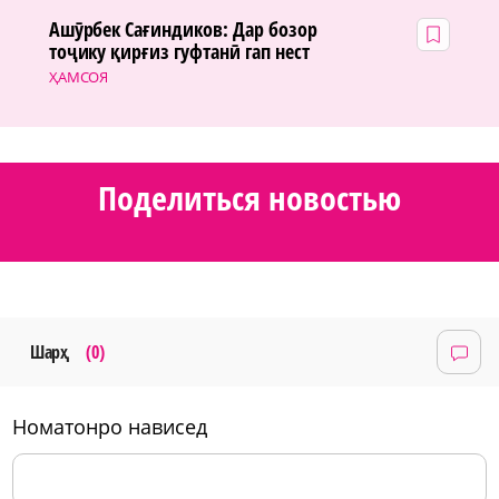
Ашӯрбек Сағиндиков: Дар бозор
тоҷику қирғиз гуфтанӣ гап нест
ҲАМСОЯ
Поделиться новостью
Шарҳ
(0)
номатонро нависед