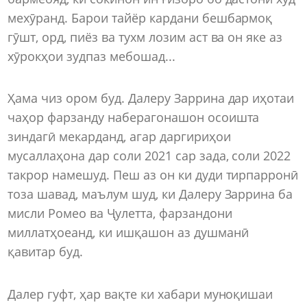
мехӯранд. Барои тайёр кардани бешбармоқ
гӯшт, орд, пиёз ва тухм лозим аст ва он яке аз
хӯрокҳои зудпаз мебошад...
Ҳама чиз ором буд. Далеру Заррина дар иҳотаи
чаҳор фарзанду наберагонашон осоишта
зиндагӣ мекарданд, агар даргириҳои
мусаллаҳона дар соли 2021 сар зада, соли 2022
такрор намешуд. Пеш аз он ки дуди тирпарронӣ
тоза шавад, маълум шуд, ки Далеру Заррина ба
мисли Ромео ва Ҷулетта, фарзандони
миллатҳоеанд, ки ишқашон аз душманӣ
қавитар буд.
Далер гуфт, ҳар вақте ки хабари муноқишаи