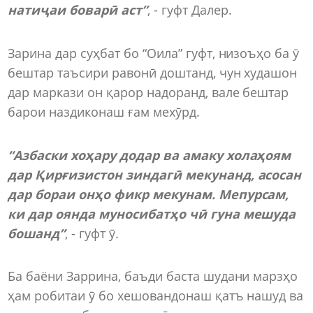
натиҷаи боварӣ аст”
, - гуфт Далер.
Зарина дар суҳбат бо “Оила” гуфт, низоъҳо ба ӯ
бештар таъсири равонӣ доштанд, чун худашон
дар маркази он қарор надоранд, вале бештар
барои наздиконаш ғам мехӯрд.
“Азбаски хоҳару додар ва амаку холаҳоям
дар Қирғизистон зиндагӣ мекунанд, асосан
дар бораи онҳо фикр мекунам. Мепурсам,
ки дар оянда муносибатҳо чӣ гуна мешуда
бошанд”
, - гуфт ӯ.
Ба баёни Заррина, баъди баста шудани марзҳо
ҳам робитаи ӯ бо хешовандонаш қатъ нашуд ва