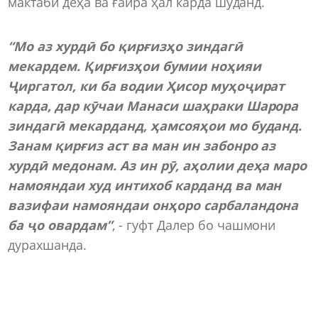
мактаби деҳа ва ғайра ҳал карда шуданд.
“Мо аз хурдӣ бо қирғизҳо зиндагӣ
мекардем. Қирғизҳои бумии ноҳияи
Ҷиргатол, ки ба водии Ҳисор муҳоҷират
карда, дар кӯчаи Манаси шаҳраки Шарора
зиндагӣ мекарданд, ҳамсояҳои мо буданд.
Занам қирғиз аст ва ман ин забонро аз
хурдӣ медонам. Аз ин рӯ, аҳолии деҳа маро
намояндаи худ интихоб карданд ва ман
вазифаи намояндаи онҳоро сарбаландона
ба ҷо овардам”
, - гуфт Далер бо чашмони
дурахшанда.