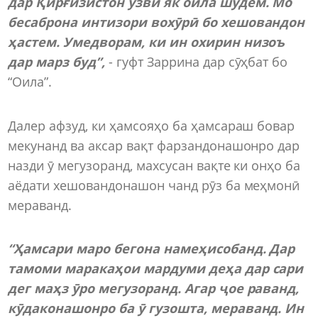
дар Қирғизистон узви як оила шудем. Мо
бесаброна интизори вохӯрӣ бо хешовандон
ҳастем. Умедворам, ки ин охирин низоъ
дар марз буд”,
- гуфт Заррина дар сӯҳбат бо
“Оила”.
Далер афзуд, ки ҳамсояҳо ба ҳамсараш бовар
мекунанд ва аксар вақт фарзандонашонро дар
назди ӯ мегузоранд, махсусан вақте ки онҳо ба
аёдати хешовандонашон чанд рӯз ба меҳмонӣ
мераванд.
“Ҳамсари маро бегона намеҳисобанд. Дар
тамоми маракаҳои мардуми деҳа дар сари
дег маҳз ӯро мегузоранд. Агар ҷое раванд,
кӯдаконашонро ба ӯ гузошта, мераванд. Ин