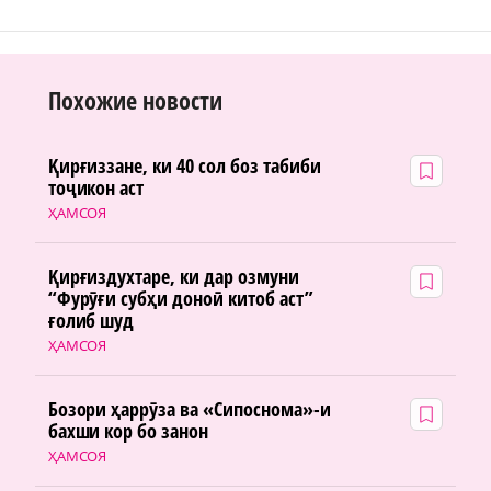
Похожие новости
Қирғиззане, ки 40 сол боз табиби
тоҷикон аст
ҲАМСОЯ
Қирғиздухтаре, ки дар озмуни
“Фурӯғи субҳи доноӣ китоб аст”
ғолиб шуд
ҲАМСОЯ
Бозори ҳаррӯза ва «Сипоснома»-и
бахши кор бо занон
ҲАМСОЯ