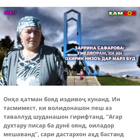
Онҳо ҳатман бояд издивоҷ кунанд. Ин
тасмимест, ки волидонашон пеш аз
таваллуд шуданашон гирифтанд. “Агар
духтару писар ба дунё оянд, оиладор
мешаванд”, сари дастархон аҳд бастанд