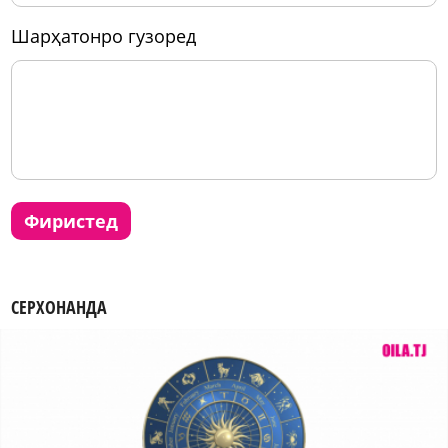
шарҳатонро гузоред
фиристед
СЕРХОНАНДА