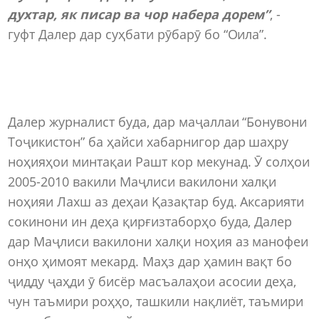
духтар, як писар ва чор набера дорем”
, -
гуфт Далер дар суҳбати рӯбарӯ бо “Оила”.
Далер журналист буда, дар маҷаллаи “Бонувони
Тоҷикистон” ба ҳайси хабарнигор дар шаҳру
ноҳияҳои минтақаи Рашт кор мекунад. Ӯ солҳои
2005-2010 вакили Маҷлиси вакилони халқи
ноҳияи Лахш аз деҳаи Қазақтар буд. Аксарияти
сокинони ин деҳа қирғизтаборҳо буда, Далер
дар Маҷлиси вакилони халқи ноҳия аз манофеи
онҳо ҳимоят мекард. Маҳз дар ҳамин вақт бо
ҷидду ҷаҳди ӯ бисёр масъалаҳои асосии деҳа,
чун таъмири роҳҳо, ташкили нақлиёт, таъмири