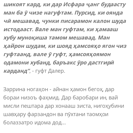
шикоят кард, ки дар Исфара ҷанг будаасту
ман ба ӯ чизе нагуфтам. Пурсид, ки оянда
чӣ мешавад, чунки писарамон калон шуда
истодааст. Вале ман гуфтам, ки ҳамааш
хубу муноқиша тамом мешавад. Ман
ҳайрон шудам, ки шояд ҳамсояҳо ягон чиз
гуфтаанд, вале ӯ гуфт, ҳамсояҳоямон
одамони хубанд, баръакс ӯро дастгирӣ
карданд”
, - гуфт Далер.
Заррина ногаҳон - айнан ҳамон бегоҳ, дар
бораи низоъ фаҳмид. Дар баробари ин, вай
мисли пештара дар хонааш зиста, нигоҳубини
шавҳару фарзандон ва пӯхтани таомҳои
болаззатро идома дод...