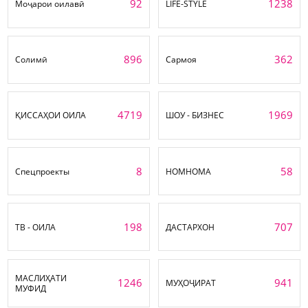
92
1238
Моҷарои оилавӣ
LIFE-STYLE
896
362
Солимӣ
Сармоя
4719
1969
ҚИССАҲОИ ОИЛА
ШОУ - БИЗНЕС
8
58
Спецпроекты
НОМНОМА
198
707
ТВ - ОИЛА
ДАСТАРХОН
МАСЛИҲАТИ
1246
941
МУҲОҶИРАТ
МУФИД