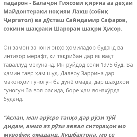
падарон -
Балаҷон Гиясови қирғиз
аз деҳаи
Майдонтераки ноҳияи Лахш (собиқ
Ҷиргатол) ва
дӯсташ Сайидамир Сафаров,
сокини шаҳраки Шарораи шаҳри Ҳисор
.
Он замон занони онҳо ҳомиладор буданд ва
интизор мерафт, ки тақрибан дар як вақт
таваллуд мекунанд. Ин рӯйдод соли 1975 буд. Ва
ҳамин тавр ҳам шуд. Далеру Заррина дар
маконҳои гуногун ба дунё омада, дар шаҳрҳои
гуногун ба воя расида, боре ҳам вонахӯрда
буданд.
“Аслан, ман арӯсро танҳо дар рӯзи тӯй
дидам, аммо аз рӯзи аввал ситораҳои мо
мувофиқ омаданд. Хушбахтона, мо се