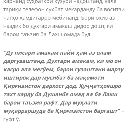
ҳарчанд суҳбатҳои ҳузурӣ надоштанд, вале
тариқи телефон суҳбат мекарданду ба воситаи
чатҳо ҳамдигарро мебинанд. Бори охир аз
наздик бо духтари амакаш дидор дошт, ки
барои таъзия ба Лахш омада буд.
“Ду писари амакам пайи ҳам аз олам
даргузаштанд. Духтари амакам, ки мо он
касро апа мегӯем, барои гузаштани марзу
иштирок дар мусибат ба мақомоти
Қирғизистон дархост дод. Ҳуҷҷатҳояшро
тахт карду ба Душанбе омад ва ба Лахш
барои таъзия рафт. Дар муҳлати
муқарраршуда ба Қирғизистон баргашт”
, -
гуфт ӯ.