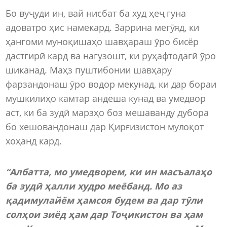
Бо вуҷуди ин, вай нисбат ба худ ҳеҷ гуна
адоватро ҳис намекард. Заррина мегӯяд, ки
ҳангоми муноқишаҳо шавҳараш ӯро бисёр
дастгирӣ кард ва нагузошт, ки руҳафтодагӣ ӯро
шиканад. Маҳз пуштибонии шавҳару
фарзандонаш ӯро водор мекунад, ки дар бораи
мушкилиҳо камтар андеша кунад ва умедвор
аст, ки ба зудӣ марзҳо боз мешаванду дубора
бо хешовандонаш дар Қирғизистон мулоқот
хоҳанд кард.
“Албатта, мо умедворем, ки ин масъалаҳо
ба зудӣ ҳалли худро меёбанд. Мо аз
қадимулайём ҳамсоя будем ва дар тӯли
солҳои зиёд ҳам дар Тоҷикистон ва ҳам