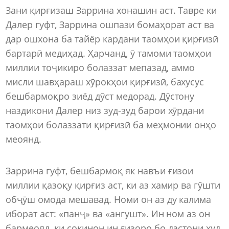
Зани қирғизаш Заррина хонашин аст. Тавре ки
Далер гуфт, Заррина ошпази бомаҳорат аст ва
дар ошхона ба тайёр кардани таомҳои қирғизӣ
бартарӣ медиҳад. Ҳарчанд, ӯ тамоми таомҳои
миллии тоҷикиро болаззат мепазад, аммо
мисли шавҳараш хӯрокҳои қирғизӣ, бахусус
бешбармоқро зиёд дӯст медорад. Дӯстону
наздикони Далер низ зуд-зуд барои хӯрдани
таомҳои болаззати қирғизӣ ба меҳмонии онҳо
меоянд.
Заррина гуфт, бешбармоқ як навъи ғизои
миллии қазоқу қирғиз аст, ки аз хамир ва гӯшти
обҷӯш омода мешавад. Номи он аз ду калима
иборат аст: «панҷ» ва «ангушт». Ин ном аз он
бармеояд, ки сокинон ин ғизоро бо дастони худ