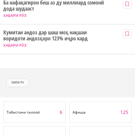
Ба нафақагирон беш аз ду миллиард сомонӣ
дода шудааст
ХАБАРИ РӮЗ
Кумитаи андоз дар шаш моҳ нақшаи
воридоти андозҳоро 123% иҷро кард
ХАБАРИ РӮЗ
ОИЛА ТЧ
6
125
Тобистони тиллоӣ
Афиша