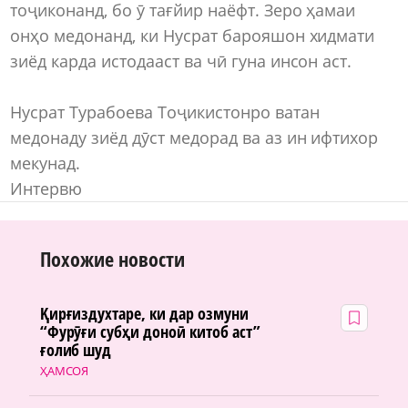
тоҷиконанд, бо ӯ тағйир наёфт. Зеро ҳамаи
онҳо медонанд, ки Нусрат барояшон хидмати
зиёд карда истодааст ва чӣ гуна инсон аст.
Нусрат Турабоева Тоҷикистонро ватан
медонаду зиёд дӯст медорад ва аз ин ифтихор
мекунад.
Интервю
Похожие новости
Қирғиздухтаре, ки дар озмуни
“Фурӯғи субҳи доноӣ китоб аст”
ғолиб шуд
ҲАМСОЯ