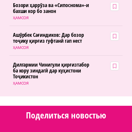
Бозори ҳаррӯза ва «Сипоснома»-и
бахши кор бо занон
ҲАМСОЯ
Ашӯрбек Сағиндиков: Дар бозор
тоҷику қирғиз гуфтанӣ гап нест
ҲАМСОЯ
Дилгармии Чинигули қирғизтабор
ба кору зиндагӣ дар куҳистони
Тоҷикистон
ҲАМСОЯ
Поделиться новостью