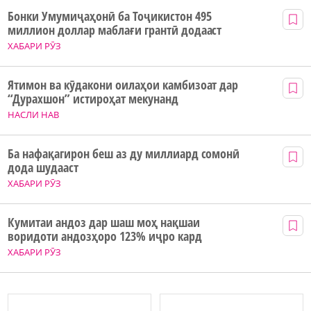
Бонки Умумиҷаҳонӣ ба Тоҷикистон 495
миллион доллар маблағи грантӣ додааст
ХАБАРИ РӮЗ
Ятимон ва кӯдакони оилаҳои камбизоат дар
“Дурахшон” истироҳат мекунанд
НАСЛИ НАВ
Ба нафақагирон беш аз ду миллиард сомонӣ
дода шудааст
ХАБАРИ РӮЗ
Кумитаи андоз дар шаш моҳ нақшаи
воридоти андозҳоро 123% иҷро кард
ХАБАРИ РӮЗ