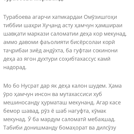
Турабоева агарчи хатмкардаи Омӯзишгоҳи
тиббии шаҳри Хуҷанд асту ҳамчун ҳамшираи
шавқати маркази саломатии деҳа кор мекунад,
аммо давоми фаъолияти бисёрсолаи корӣ
таҷрибаи зиёд андӯхта, ба гуфтаи сокинони
деҳа аз ягон духтури соҳибтахассус камӣ
надорад.
Мо бо Нусрат дар як деҳа калон шудем. Ҳама
ӯро ҳамчун инсон ва мутахассиси хуб
мешиносанду ҳурматаш мекунанд. Агар касе
бемор шавад, рӯз ё шаб нагуфта, кӯмак
мекунад. Ӯ ба мардум саломатӣ мебахшад.
Табиби донишманду бомаҳорат ва дилсӯзу