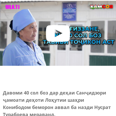
Давоми 40 сол боз дар деҳаи Санҷидзори
ҷамоати деҳоти Лоҳутии шаҳри
Конибодом беморон аввал ба назди Нусрат
Турабоева мераванд.