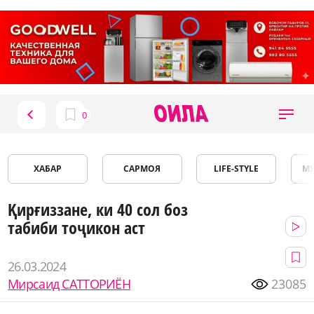
ХАБАР
САРМОЯ
LIFE-STYLE
М
Қирғиззане, ки 40 сол боз
табиби тоҷикон аст
26.03.2024
Мирсаид САТТОРИЁН
23085