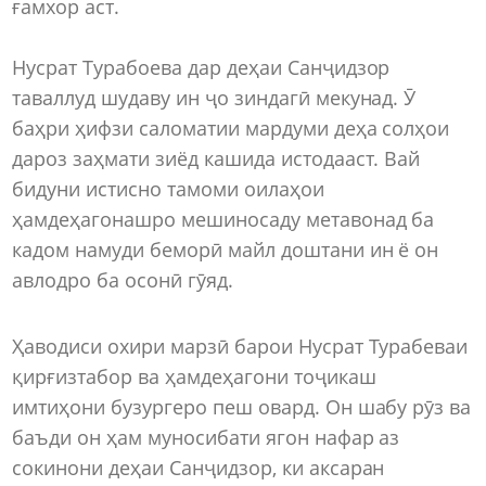
ғамхор аст.
Нусрат Турабоева дар деҳаи Санҷидзор
таваллуд шудаву ин ҷо зиндагӣ мекунад. Ӯ
баҳри ҳифзи саломатии мардуми деҳа солҳои
дароз заҳмати зиёд кашида истодааст. Вай
бидуни истисно тамоми оилаҳои
ҳамдеҳагонашро мешиносаду метавонад ба
кадом намуди беморӣ майл доштани ин ё он
авлодро ба осонӣ гӯяд.
Ҳаводиси охири марзӣ барои Нусрат Турабеваи
қирғизтабор ва ҳамдеҳагони тоҷикаш
имтиҳони бузургеро пеш овард. Он шабу рӯз ва
баъди он ҳам муносибати ягон нафар аз
сокинони деҳаи Санҷидзор, ки аксаран