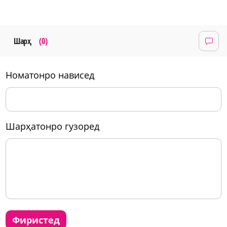
Шарҳ
(0)
номатонро нависед
шарҳатонро гузоред
фиристед