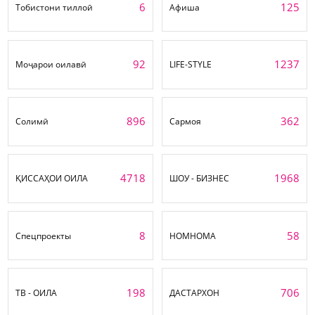
6
125
Тобистони тиллоӣ
Афиша
92
1237
Моҷарои оилавӣ
LIFE-STYLE
896
362
Солимӣ
Сармоя
4718
1968
ҚИССАҲОИ ОИЛА
ШОУ - БИЗНЕС
8
58
Спецпроекты
НОМНОМА
198
706
ТВ - ОИЛА
ДАСТАРХОН