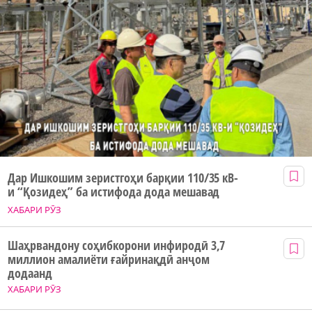
Дар Ишкошим зеристгоҳи барқии 110/35 кВ-
и “Қозидеҳ” ба истифода дода мешавад
ХАБАРИ РӮЗ
Шаҳрвандону соҳибкорони инфиродӣ 3,7
миллион амалиёти ғайринақдӣ анҷом
додаанд
ХАБАРИ РӮЗ