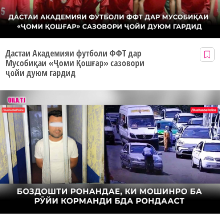
Дастаи Академияи футболи ФФТ дар
Мусобиқаи «Ҷоми Қошғар» сазовори
ҷойи дуюм гардид