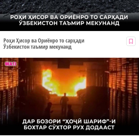
Роҳи Ҳисор ва Ориёнро то сарҳади
Ӯзбекистон таъмир мекунанд