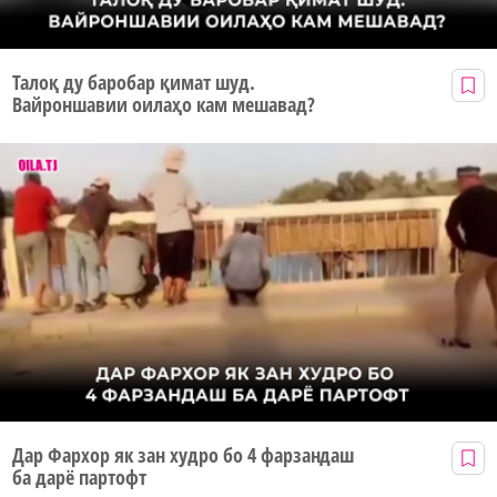
Талоқ ду баробар қимат шуд.
Вайроншавии оилаҳо кам мешавад?
Дар Фархор як зан худро бо 4 фарзандаш
ба дарё партофт