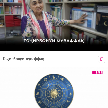
Тоҷирбонуи муваффақ