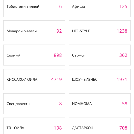
6
125
Тобистони тиллоӣ
Афиша
92
1238
Моҷарои оилавӣ
LIFE-STYLE
898
362
Солимӣ
Сармоя
4719
1971
ҚИССАҲОИ ОИЛА
ШОУ - БИЗНЕС
8
58
Спецпроекты
НОМНОМА
198
708
ТВ - ОИЛА
ДАСТАРХОН