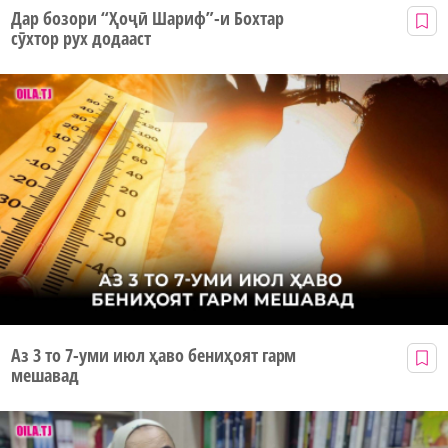
Дар бозори “Ҳоҷӣ Шариф”-и Бохтар
сӯхтор рух додааст
Аз 3 то 7-уми июл ҳаво бениҳоят гарм
мешавад