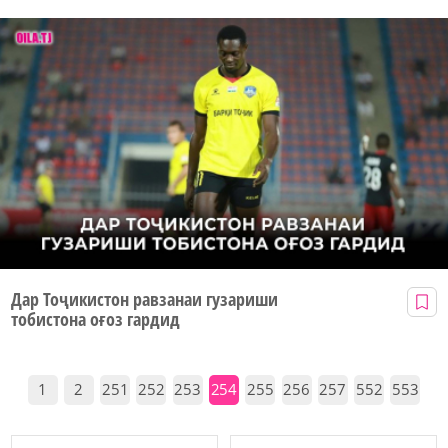
Дар Тоҷикистон равзанаи гузариши
тобистона оғоз гардид
1
2
251
252
253
254
255
256
257
552
553