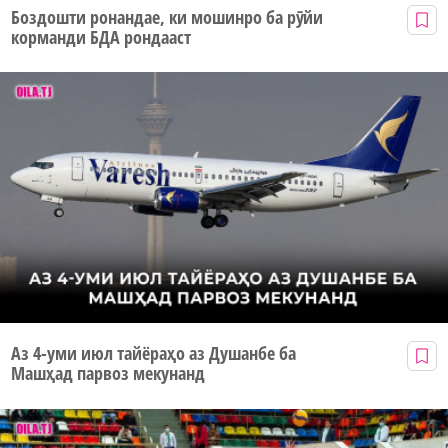
Боздошти ронандае, ки мошинро ба рӯйи
корманди БДА рондааст
Аз 4-уми июл тайёраҳо аз Душанбе ба
Машҳад парвоз мекунанд