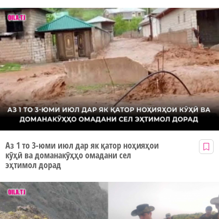
Аз 1 то 3-юми июл дар як қатор ноҳияҳои
кӯҳӣ ва доманакӯҳҳо омадани сел
эҳтимол дорад