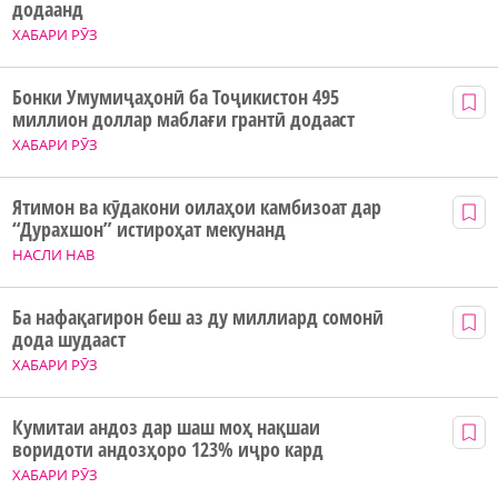
додаанд
ХАБАРИ РӮЗ
Бонки Умумиҷаҳонӣ ба Тоҷикистон 495
миллион доллар маблағи грантӣ додааст
ХАБАРИ РӮЗ
Ятимон ва кӯдакони оилаҳои камбизоат дар
“Дурахшон” истироҳат мекунанд
НАСЛИ НАВ
Ба нафақагирон беш аз ду миллиард сомонӣ
дода шудааст
ХАБАРИ РӮЗ
Кумитаи андоз дар шаш моҳ нақшаи
воридоти андозҳоро 123% иҷро кард
ХАБАРИ РӮЗ