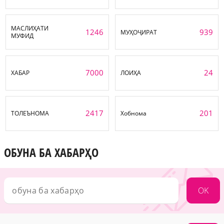
МАСЛИҲАТИ
1246
939
МУҲОҶИРАТ
МУФИД
7000
24
ХАБАР
ЛОИҲА
2417
201
ТОЛЕЪНОМА
Хобнома
ОБУНА БА ХАБАРҲО
OK