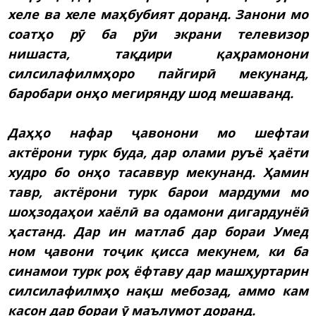
хеле ва хеле маҳбубият доранд. Занони мо
соатҳо рӯ ба рӯи экрани телевизор
нишаста, тақдири қаҳрамонони
силсилафилмҳоро пайгирӣ мекунанд,
баробари онҳо мегирянду шод мешаванд.
Даҳҳо нафар ҷавонони мо шефтаи
актёрони турк буда, дар олами руъё ҳаёти
худро бо онҳо тасаввур мекунанд. Ҳамин
тавр, актёрони турк барои мардуми мо
шоҳзодаҳои хаёлӣ ва одамони дигардунёӣ
ҳастанд. Дар ин матлаб дар бораи Умед
ном ҷавони тоҷик қисса мекунем, ки ба
синамои турк роҳ ёфтаву дар машҳуртарин
силсилафилмҳо нақш мебозад, аммо кам
касон дар бораи ӯ маълумот доранд.