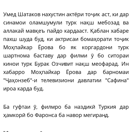
Умед Шатаков нахустин актёри тоҷик аст, ки дар
синамои оламшумули турк нақш мебозад ва
аллакай мавқеъ пайдо кардааст. Қаблан хабаре
пахш шуда буд, ки актрисаи бомаҳорати тоҷик
Моҳпайкар Ёрова бо як коргардони турк
шартнома баставу дар филми ӯ бо ситораи
кинои турк Бурак Озчивит нақш меофарад. Ин
хабарро Моҳпайкар Ёрова дар барномаи
"Ҷаҳонзеб"-и телевизиони давлатии "Сафина"
ироа карда буд.
Ба гуфтаи ӯ, филмро ба наздикӣ Туркия дар
ҳамкорӣ бо Фаронса ба навор мегиранд.