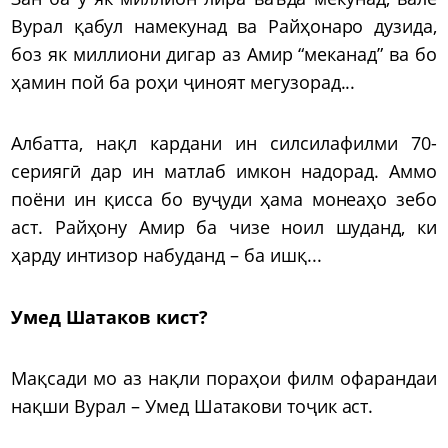
Вурал қабул намекунад ва Райҳонаро дузида,
боз як миллиони дигар аз Амир “меканад” ва бо
ҳамин пой ба роҳи ҷиноят мегузорад...
Албатта, нақл кардани ин силсилафилми 70-
сериягӣ дар ин матлаб имкон надорад. Аммо
поёни ин қисса бо вуҷуди ҳама монеаҳо зебо
аст. Райҳону Амир ба чизе ноил шуданд, ки
ҳарду интизор набуданд – ба ишқ...
Умед Шатаков кист?
Мақсади мо аз нақли пораҳои филм офарандаи
нақши Вурал – Умед Шатакови тоҷик аст.