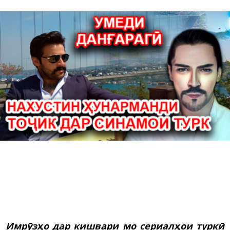
Имрӯзҳо дар кишвари мо сериалҳои туркӣ