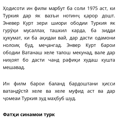
Ҳодисоти ин филм марбут ба соли 1975 аст, ки
Туркия дар як вазъи нотинҷ қарор дошт.
Эневер Курт зери шиори ободии Туркия як
гурӯҳи мусаллаҳ ташкил карда, ба зидди
ҳукумат, ки ба ақидаи вай, дар дасти одамони
нолоиқ буд, меҷангад. Энвер Курт барои
ободии Ватанаш хеле талош мекунад, вале дар
ниҳоят бо дасти чанд рафиқи худаш кушта
мешавад.
Ин филм барои баланд бардоштани ҳисси
ватандӯстӣ хеле ва хеле муфид аст ва дар
ҷомеаи Туркия зуд маҳбуб шуд.
Фатҳи синамои турк