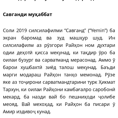
Савганди муҳаббат
Соли 2019 силсилафилми “Савганд” (“Yemin”) ба
экран баромад ва зуд машҳур шуд. Ин
силсилафилм аз рӯзгори Райҳон ном духтари
одии деҳотӣ қисса мекунад, ки тақдир ӯро ба
оилаи бузург ва сарватманд мерасонад. Аммо ӯ
барои хушбахтӣ зиёд талош мекунад. Баъди
марги модараш Райҳон танҳо мемонад. Рӯзе
яке аз тоҷирони сарватмандтарини турк Ҳикмат
Тархун, ки оилаи Райҳони камбағалро саробонӣ
мекард, ба назди вай бо пешниҳоди ҷолибе
меояд. Вай мехоҳад, ки Райҳон ба писари ӯ
Амир издивоҷ кунад.