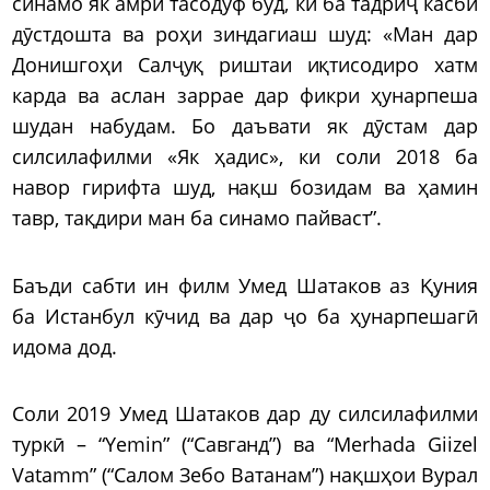
синамо як амри тасодуф буд, ки ба тадриҷ касби
дӯстдошта ва роҳи зиндагиаш шуд: «Ман дар
Донишгоҳи Салҷуқ риштаи иқтисодиро хатм
карда ва аслан заррае дар фикри ҳунарпеша
шудан набудам. Бо даъвати як дӯстам дар
силсилафилми «Як ҳадис», ки соли 2018 ба
навор гирифта шуд, нақш бозидам ва ҳамин
тавр, тақдири ман ба синамо пайваст”.
Баъди сабти ин филм Умед Шатаков аз Қуния
ба Истанбул кӯчид ва дар ҷо ба ҳунарпешагӣ
идома дод.
Соли 2019 Умед Шатаков дар ду силсилафилми
туркӣ – “Yemin” (“Савганд”) ва “Merhada Giizel
Vatamm” (“Салом Зебо Ватанам”) нақшҳои Вурал