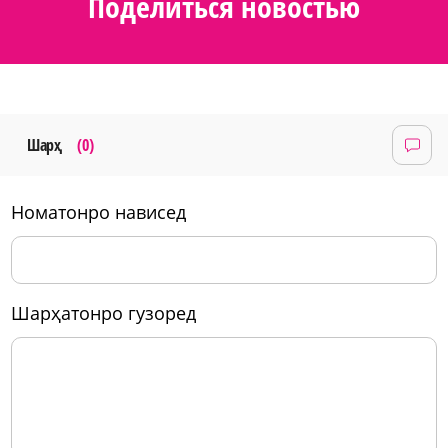
Поделиться новостью
Шарҳ
(0)
номатонро нависед
шарҳатонро гузоред