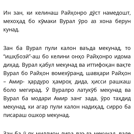
Ин зан, ки келинаш Райҳонро дӯст намедошт,
мехоҳад бо кӯмаки Вурал ӯро аз хона берун
кунад.
Зан ба Вурал пули калон ваъда мекунад, то
“ишқбозӣ”-аш бо келини онҳо Райҳонро идома
диҳад. Вурал қабул мекунад ва иттифоқан вақте
Вурал бо Райҳон вомехӯранд, шавҳари Райҳон
– Амир- ҳардуро ҳамроҳ дида, ҳисси рашкаш
боло мегирад. Ӯ Вуралро латукӯб мекунад ва
Вурал ба модари Амир занг зада, ӯро таҳдид
мекунад, ки агар пули калон надиҳад, сирро ба
писараш ошкор мекунад.
Зан ба ӯ як миллион лира ваъда мекунад, вале