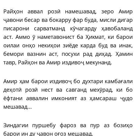
Райҳон аввал розӣ намешавад, зеро Амир
ҷавони бесар ва бокарру фар буда, мисли дигар
писарони сарватманд кӯчагарду ҳавобаланд
аст. Аммо ӯ наметавонист ба Ҳикмат, ки барои
оилаи онҳо некиҳои зиёде карда буд ва инак,
бемори вазнин аст, посухи рад диҳад. Ҳамин
тавр, Райҳон ва Амир издивоҷ мекунанд.
Амир ҳам барои издивоҷ бо духтари камбағали
деҳотӣ розӣ нест ва савганд мехӯрад, ки бо
ёфтани аввалин имконият аз ҳамсараш ҷудо
мешавад...
Зиндагии пуршебу фароз ва пур аз бозиҳо
барои ин ду ҷавон оғоз мешавад.