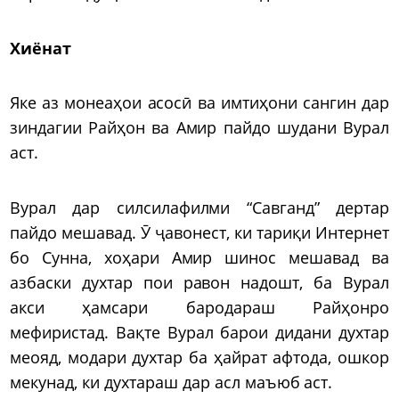
Хиёнат
Яке аз монеаҳои асосӣ ва имтиҳони сангин дар
зиндагии Райҳон ва Амир пайдо шудани Вурал
аст.
Вурал дар силсилафилми “Савганд” дертар
пайдо мешавад. Ӯ ҷавонест, ки тариқи Интернет
бо Сунна, хоҳари Амир шинос мешавад ва
азбаски духтар пои равон надошт, ба Вурал
акси ҳамсари бародараш Райҳонро
мефиристад. Вақте Вурал барои дидани духтар
меояд, модари духтар ба ҳайрат афтода, ошкор
мекунад, ки духтараш дар асл маъюб аст.