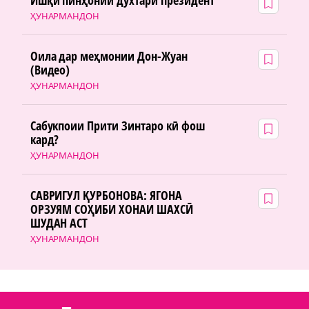
Ишқи пинҳонии духтари президент
ҲУНАРМАНДОН
Оила дар меҳмонии Дон-Жуан
(Видео)
ҲУНАРМАНДОН
Сабукпоии Прити Зинтаро кӣ фош
кард?
ҲУНАРМАНДОН
САВРИГУЛ ҚУРБОНОВА: ЯГОНА
ОРЗУЯМ СОҲИБИ ХОНАИ ШАХСӢ
ШУДАН АСТ
ҲУНАРМАНДОН