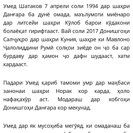
Умед Шатаков 7 апрели соли 1994 дар шаҳри
Данғара ба дунё омада, маълумоти миёнаро
дар литсейи шаҳри Кӯлоб барои кӯдакони
болаёқат гирифтааст. Вай соли 2017 Донишгоҳи
Салҷуқро дар шаҳри Куния, шаҳре ки Мавлоно
Ҷалолиддини Румӣ солҳои зиёде он ҷо ба сар
бурдаву дар ҳамон ҷо дафн шудааст, хатм
кардааст.
Падари Умед қариб тамоми умр дар маҳбаси
занонаи шаҳри Норак кор карда, ҳоло
нафақахӯр аст. Модараш дар хобгоҳи
Донишгоҳи Данғара кор мекунад.
Умед дар як мусоҳиба мегӯяд, ки омаданаш ба