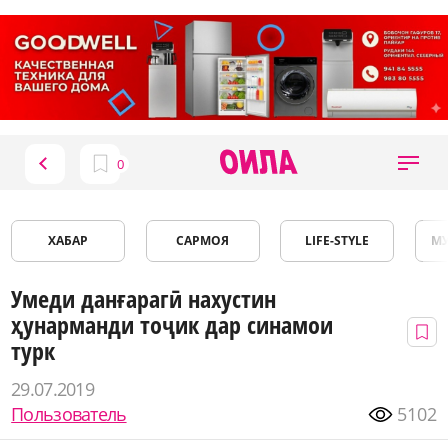
ХАБАР
САРМОЯ
LIFE-STYLE
М
Умеди данғарагӣ нахустин
ҳунарманди тоҷик дар синамои
турк
29.07.2019
Пользователь
5102