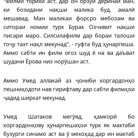
"Филми торихӣ аст, дар он орзуи деринаи ман,
ки бозидани нақши малика буд, амалӣ
мешавад. Ман маликаи форсро мебозам ва
ситораи номии турк Бурак Озчивит нақши
писари маро. Силсилафилм дар бораи талоши
тоҷу тахт нақл мекунад", - гуфта буд ҳунарпеша.
Аммо сабти ин филм оғоз шуд ё на ва даъват
шудани Ёрова низ норӯшан аст.
Аммо Умед аллакай аз ҷониби коргардонҳо
пешниҳодоти нав гирифтаву дар сабти филмҳои
ҷадид ширкат мекунад.
Умед Шатаков мегӯяд, ҳамкорӣ бо
коргардонҳову ҳунарпешаҳои турк як мактаби
бузурги синамо аст ва ӯ мехоҳад дар ин мактаб