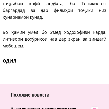
таҷрибаи кофӣ андӯхта, ба Тоҷикистон
баргардад ва дар филмҳои тоҷикӣ низ
ҳунарнамоӣ кунад.
Бо ҳамин умед бо Умед ходоҳофизӣ карда,
интизори вохӯриҳои нав дар экран ва зиндагӣ
мебошем.
ОДИЛ
Похожие новости