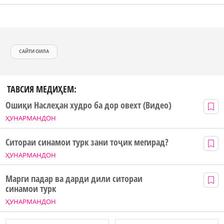
САЙТИ ОИЛА
ТАВСИЯ МЕДИҲЕМ:
Ошиқи Наслеҳан худро ба дор овехт (Видео)
ҲУНАРМАНДОН
Ситораи синамои турк зани тоҷик мегирад?
ҲУНАРМАНДОН
Марги падар ва дарди дили ситораи
синамои турк
ҲУНАРМАНДОН