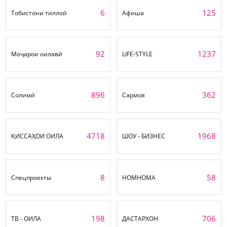
6
125
Тобистони тиллоӣ
Афиша
92
1237
Моҷарои оилавӣ
LIFE-STYLE
896
362
Солимӣ
Сармоя
4718
1968
ҚИССАҲОИ ОИЛА
ШОУ - БИЗНЕС
8
58
Спецпроекты
НОМНОМА
198
706
ТВ - ОИЛА
ДАСТАРХОН