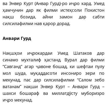
ва Энвер Курт (Анвар Гурд)-ро иҷро кард. Умед
ҳамчунин дар як филми истеҳсоли Покистон
нақш бозида, айни замон дар сабти
силсилафилми нав қарор дорад.
Анвари Гурд
Нақшҳои иҷрокардаи Умед Шатаков дар
синамо мухталиф ҳастанд. Вурал дар филми
“Савганд” агар ҷавоне бошад, ки шефтаи пулу
мол шуда, муқаддасоти инсониро зери по
мекунад, пас дар силсилафилми “Салом зебо
ватанам” нақши Энвер Курт – Анвари Гурд –
шахси бошараф ва миллатдӯсту муборизро
иҷро мекунад.