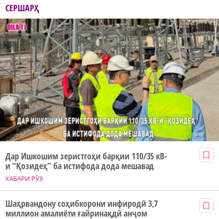
СЕРШАРҲ
Дар Ишкошим зеристгоҳи барқии 110/35 кВ-
и “Қозидеҳ” ба истифода дода мешавад
ХАБАРИ РӮЗ
Шаҳрвандону соҳибкорони инфиродӣ 3,7
миллион амалиёти ғайринақдӣ анҷом