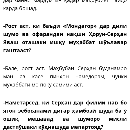
карда бошад.
-Рост аст, ки баъди «Мондагор» дар дили
шумо ва офарандаи нақши Ҳорун-Серҳан
Яваш оташаки ишқу муҳаббат шӯълавар
гаштааст?
-Бале, рост аст. Маҳбубаи Серҳан буданамро
ман аз касе пинҳон намедорам, чунки
муҳаббати мо поку самимӣ аст.
-Наметарсед, ки Серҳан дар филми нав бо
ягон зебосанами дигар ҳамбозӣ шуда ба ӯ
ошиқ мешавад ва шуморо мисли
дастпӯшаки кӯҳнашуда мепартояд?