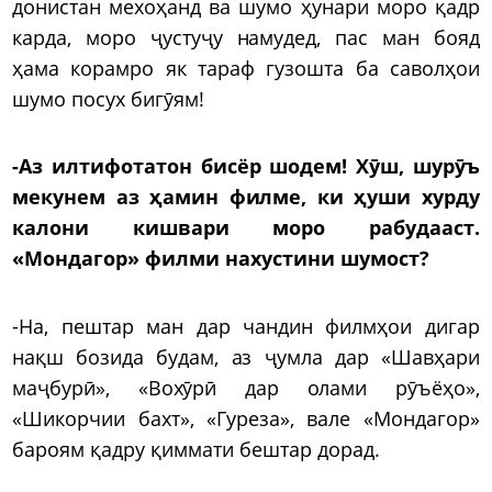
донистан мехоҳанд ва шумо ҳунари моро қадр
карда, моро ҷустуҷу намудед, пас ман бояд
ҳама корамро як тараф гузошта ба саволҳои
шумо посух бигӯям!
-Аз илтифотатон бисёр шодем! Хӯш, шурӯъ
мекунем аз ҳамин филме, ки ҳуши хурду
калони кишвари моро рабудааст.
«Мондагор» филми нахустини шумост?
-На, пештар ман дар чандин филмҳои дигар
нақш бозида будам, аз ҷумла дар «Шавҳари
маҷбурӣ», «Вохӯрӣ дар олами рӯъёҳо»,
«Шикорчии бахт», «Гуреза», вале «Мондагор»
бароям қадру қиммати бештар дорад.