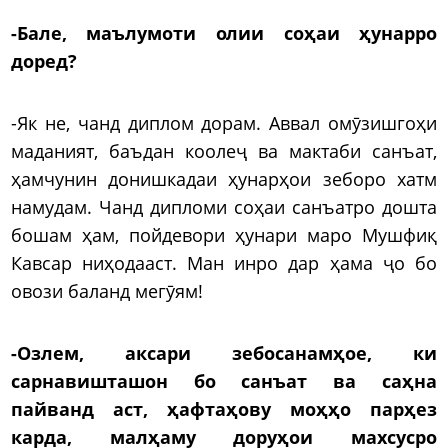
-Бале, маълумоти олии соҳаи ҳунарро
доред?
-Як не, чанд диплом дорам. Аввал омӯзишгоҳи
маданият, баъдан коолеҷ ва мактаби санъат,
ҳамчунин донишкадаи ҳунарҳои зеборо хатм
намудам. Чанд дипломи соҳаи санъатро дошта
бошам ҳам, пойдевори ҳунари маро Мушфиқ
Кавсар ниҳодааст. Ман инро дар ҳама ҷо бо
овози баланд мегӯям!
-Озлем, аксари зебосанамҳое, ки
сарнавишташон бо санъат ва саҳна
пайванд аст, ҳафтаҳову моҳҳо парҳез
карда, малҳаму доруҳои махсусро