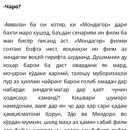
-Чаро?
-Аввалан ба он хотир, ки «Мондагор» дари
бахти маро кушод, баъдан сенарияи ин филм ба
ман бисёр писанд аст. «Мондагор» филми
сохтаю бофта нест, воқеаҳои ин филм аз
зиндагии воқеӣ гирифта шудаанд. Душмании ду
хоҳар барои ба даст овардани як мард,
моҷарои кӯдаки ҳаромӣ, талошу муборизаҳои
пур аз ҳиллаю найранг барои ғолиб омадан дар
набарди зиндагӣ-магар дар ҳаёт чунин
ҳодисаҳо каманд?! Кишвари шуморо
намедонам, вале дар ин ҷо дар ҳар сари қадам
ҳамқисматони Ҳорун, Эдо ва Милдоро во
хӯрдан мумкин, шояд маҳз аз ҳамин сабаб филм
дар байни мардум ин қадар маҳбубият пайдо