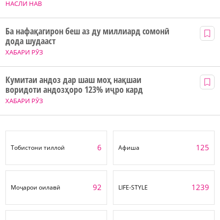
НАСЛИ НАВ
Ба нафақагирон беш аз ду миллиард сомонӣ
дода шудааст
ХАБАРИ РӮЗ
Кумитаи андоз дар шаш моҳ нақшаи
воридоти андозҳоро 123% иҷро кард
ХАБАРИ РӮЗ
6
125
Тобистони тиллоӣ
Афиша
92
1239
Моҷарои оилавӣ
LIFE-STYLE