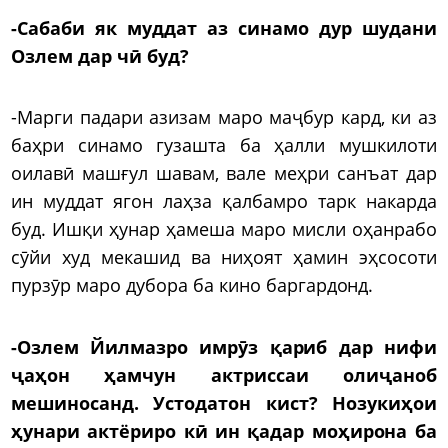
-Сабаби як муддат аз синамо дур шудани
Озлем дар чӣ буд?
-Марги падари азизам маро маҷбур кард, ки аз
баҳри синамо гузашта ба ҳалли мушкилоти
оилавӣ машғул шавам, вале меҳри санъат дар
ин муддат ягон лаҳза қалбамро тарк накарда
буд. Ишқи ҳунар ҳамеша маро мисли оҳанрабо
сӯйи худ мекашид ва ниҳоят ҳамин эҳсосоти
пурзӯр маро дубора ба кино баргардонд.
-Озлем Йилмазро имрӯз қариб дар нифи
ҷаҳон ҳамчун актриссаи олиҷаноб
мешиносанд. Устодатон кист? Нозукиҳои
ҳунари актёриро кӣ ин қадар моҳирона ба