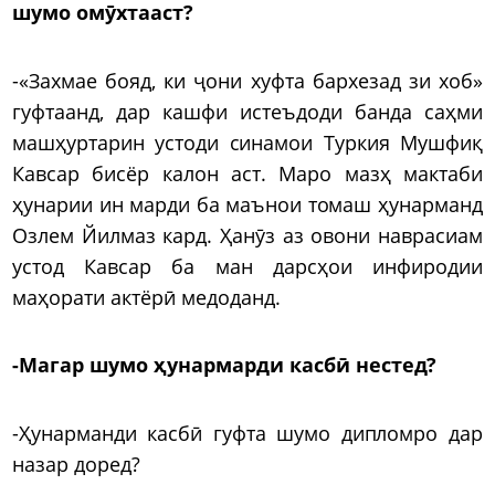
шумо омӯхтааст?
-«Захмае бояд, ки ҷони хуфта бархезад зи хоб»
гуфтаанд, дар кашфи истеъдоди банда саҳми
машҳуртарин устоди синамои Туркия Мушфиқ
Кавсар бисёр калон аст. Маро мазҳ мактаби
ҳунарии ин марди ба маънои томаш ҳунарманд
Озлем Йилмаз кард. Ҳанӯз аз овони наврасиам
устод Кавсар ба ман дарсҳои инфиродии
маҳорати актёрӣ медоданд.
-Магар шумо ҳунармарди касбӣ нестед?
-Ҳунарманди касбӣ гуфта шумо дипломро дар
назар доред?