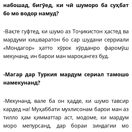
набошад, бигӯед, ки чӣ шуморо ба суҳбат
бо мо водор намуд?
-Вақте гуфтед, ки шумо аз Тоҷикистон ҳастед ва
мардуми кишваратон бо сар шудани серриали
«Мондагор» ҳатто хӯрок хӯрданро фаромӯш
мекунанд, ин барои ман мароқангез буд.
-Магар дар Туркия мардум сериал тамошо
намекунанд?
-Мекунанд, вале ба он ҳадде, ки шумо тавсир
кардед на! Муҳаббати мухлисонам барои ман аз
тилло ҳам қимматтар аст, модоме, ки мардум
моро мепурсанд, дар бораи зиндагии мо