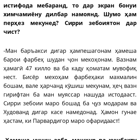
истифода мебаранд, то дар экран бонуи
химчамиёну дилбар намоянд. Шумо ҳам
перҳез мекунед? Сирри зебоиятон дар
чист?
-Ман баръакси дигар ҳампешагонам ҳамеша
барои фарбеҳ шудан ҷон мекоҳонам. Вазнам
ҳамагӣ 47 килло ва ба каду қоматам мувофиқ
нест. Бисёр мехоҳам фарбеҳаки махмалин
бошам, вале ҳарчанд кӯшиш мекунам, ҳеҷ вазн
гирифтан ба ман муяссар нашуда истодааст.
Сирри зебоии маро бошад ба ҷуз модарам ва
Худованд дигар касе намедонад. Ҳамон гунае
ҳастам, ки Парвардигор маро офаридааст!
-Ҳамеша чунин зебо, машҳур ва хушбахту