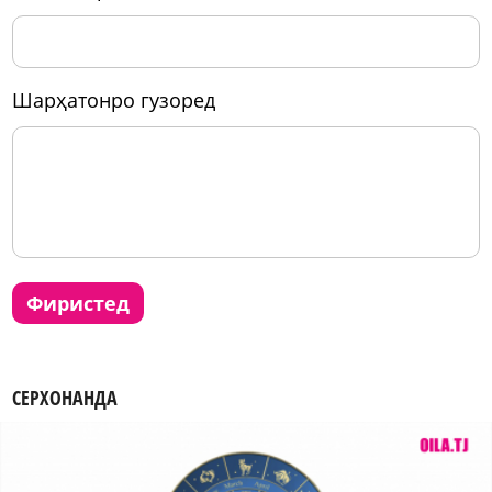
шарҳатонро гузоред
фиристед
СЕРХОНАНДА