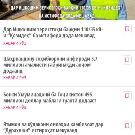
Дар Ишкошим зеристгоҳи барқии 110/35 кВ-
и “Қозидеҳ” ба истифода дода мешавад
ХАБАРИ РӮЗ
Шаҳрвандону соҳибкорони инфиродӣ 3,7
миллион амалиёти ғайринақдӣ анҷом
додаанд
ХАБАРИ РӮЗ
Бонки Умумиҷаҳонӣ ба Тоҷикистон 495
миллион доллар маблағи грантӣ додааст
ХАБАРИ РӮЗ
Ятимон ва кӯдакони оилаҳои камбизоат дар
“Дурахшон” истироҳат мекунанд