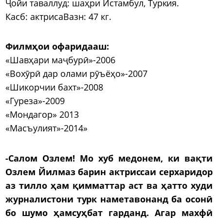
Ҷойи таваллуд: шаҳри Истамбул, Туркия.
Касб: актрисаВазн: 47 кг.
Филмҳои офаридааш:
«Шавҳари маҷбурӣ»-2006
«Вохӯрӣ дар олами рӯъёҳо»-2007
«Шикорчии бахт»-2008
«Гуреза»-2009
«Мондагор» 2013
«Масъулият»-2014»
-Салом Озлем! Мо хуб медонем, ки вақти
Озлем Йилмаз барин актриссаи серхаридор
аз тилло ҳам қимматтар аст ва ҳатто худи
журналистони турк наметавонанд ба осонӣ
бо шумо ҳамсуҳбат гарданд. Агар махфӣ