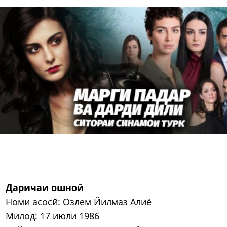
Даричаи ошноӣ
Номи асосӣ: Озлем Йилмаз Алиё
Милод: 17 июли 1986