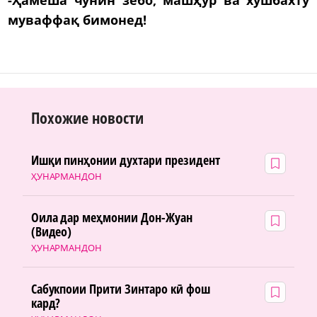
муваффақ бимонед!
Похожие новости
Ишқи пинҳонии духтари президент
ҲУНАРМАНДОН
Оила дар меҳмонии Дон-Жуан
(Видео)
ҲУНАРМАНДОН
Сабукпоии Прити Зинтаро кӣ фош
кард?