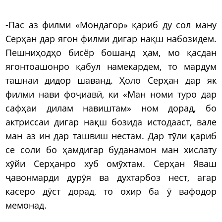
-Пас аз филми «Мондагор» қариб ду сол ману
Серҳан дар ягон филми дигар нақш набозидем.
Пешниҳодҳо бисёр бошанд ҳам, мо қасдан
ягонтоашонро қабул намекардем, то мардум
ташнаи дидор шаванд. Ҳоло Серҳан дар як
филми нави фоҷиавӣ, ки «Ман номи туро дар
сафҳаи дилам навиштам» ном дорад, бо
актриссаи дигар нақш бозида истодааст, вале
ман аз ин дар ташвиш нестам. Дар тӯли қариб
се соли бо ҳамдигар буданамон ман хислату
хӯйи Серҳанро хуб омӯхтам. Серҳан Яваш
ҷавонмарди дурӯя ва духтарбоз нест, агар
касеро дӯст дорад, то охир ба ӯ вафодор
мемонад.