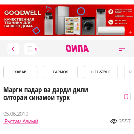
ХАБАР
САРМОЯ
LIFE-STYLE
М
Марги падар ва дарди дили
ситораи синамои турк
05.06.2019
Рустам Азимӣ
3557