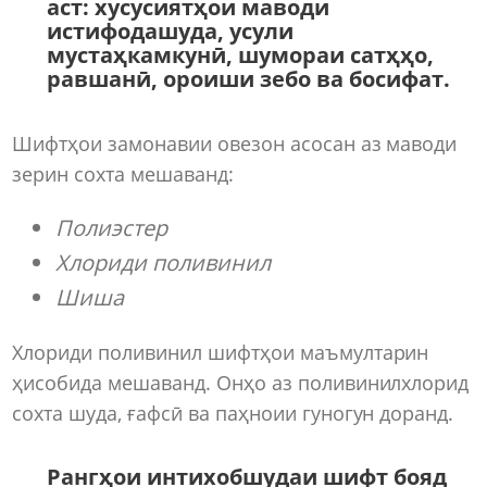
аст: хусусиятҳои маводи
истифодашуда, усули
мустаҳкамкунӣ, шумораи сатҳҳо,
равшанӣ, ороиши зебо ва босифат.
Шифтҳои замонавии овезон асосан аз маводи
зерин сохта мешаванд:
Полиэстер
Хлориди поливинил
Шиша
Хлориди поливинил шифтҳои маъмултарин
ҳисобида мешаванд. Онҳо аз поливинилхлорид
сохта шуда, ғафсӣ ва паҳноии гуногун доранд.
Рангҳои интихобшудаи шифт бояд