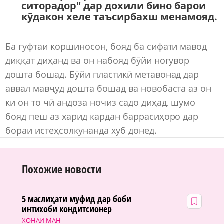
ситорадор" дар дохили бино барои
кӯдакон хеле таъсирбахш менамояд.
Ба гуфтаи коршиносон, бояд ба сифати мавод
диққат диҳанд ва он набояд бӯйи ногувор
дошта бошад. Бӯйи пластикӣ метавонад дар
аввал мавҷуд дошта бошад ва новобаста аз он
ки он то чӣ андоза ночиз садо диҳад, шумо
бояд пеш аз харид кардан баррасиҳоро дар
бораи истеҳсолкунанда хуб донед.
Похожие новости
5 маслиҳати муфид дар боби
интихоби кондитсионер
ХОНАИ МАН