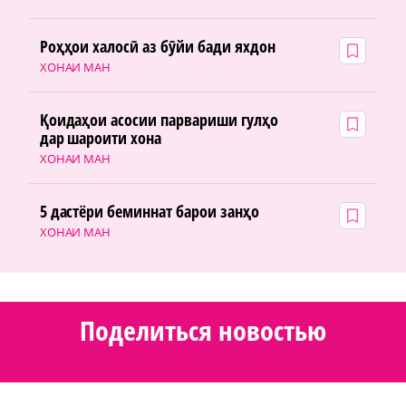
Роҳҳои халосӣ аз бӯйи бади яхдон
ХОНАИ МАН
Қоидаҳои асосии парвариши гулҳо
дар шароити хона
ХОНАИ МАН
5 дастёри беминнат барои занҳо
ХОНАИ МАН
Поделиться новостью