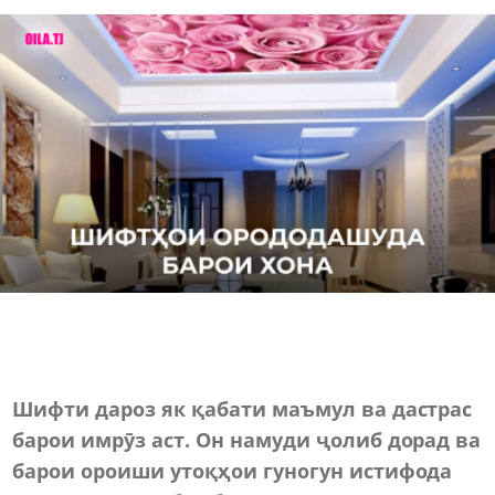
Шифти дароз як қабати маъмул ва дастрас
барои имрӯз аст. Он намуди ҷолиб дорад ва
барои ороиши утоқҳои гуногун истифода