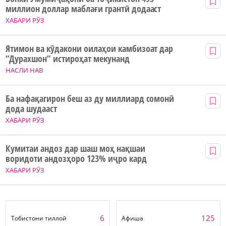
миллион доллар маблағи грантӣ додааст
ХАБАРИ РӮЗ
Ятимон ва кӯдакони оилаҳои камбизоат дар
“Дурахшон” истироҳат мекунанд
НАСЛИ НАВ
Ба нафақагирон беш аз ду миллиард сомонӣ
дода шудааст
ХАБАРИ РӮЗ
Кумитаи андоз дар шаш моҳ нақшаи
воридоти андозҳоро 123% иҷро кард
ХАБАРИ РӮЗ
6
125
Тобистони тиллоӣ
Афиша