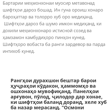
Бартарии меҳмонхонаи муосир метавонад
шифтҳои дароз бошад. Ин гуна ороиш хонаро
бароҳаттар ва толорро хуб оро медиҳанд.
Шифтҳои дароз ба шумо имкон медиҳанд, ки
дохили меҳмонхонаро истисноӣ созед ва
ҳамзамон камбудиҳоро пинҳон кунед.
Шифтҳоро вобаста ба ранги зардевор ва парда
интихоб кунед.
Рангҳои дурахшон бештар барои
ҳуҷраҳои кӯдакон, ҳаммомҳо ва
ошхонаҳо мувофиқанд. Панелҳои
арғувон, пӯлод, ҷилодор дар хонае,
ки шифтҳои баланд доранд, хеле хуб
ба назар мерасанд. "Осмони