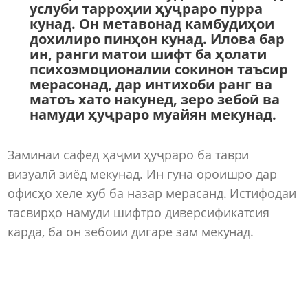
услуби тарроҳии ҳуҷраро пурра
кунад. Он метавонад камбудиҳои
дохилиро пинҳон кунад. Илова бар
ин, ранги матои шифт ба ҳолати
психоэмоционалии сокинон таъсир
мерасонад, дар интихоби ранг ва
матоъ хато накунед, зеро зебоӣ ва
намуди ҳуҷраро муайян мекунад.
Заминаи сафед ҳаҷми ҳуҷраро ба таври
визуалӣ зиёд мекунад. Ин гуна ороишро дар
офисҳо хеле хуб ба назар мерасанд. Истифодаи
тасвирҳо намуди шифтро диверсификатсия
карда, ба он зебоии дигаре зам мекунад.