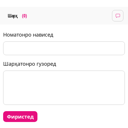
Шарҳ
(0)
номатонро нависед
шарҳатонро гузоред
фиристед