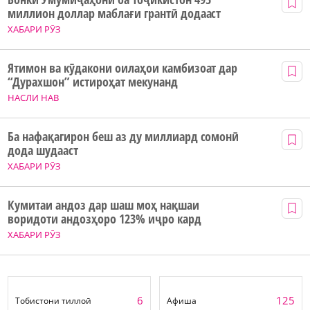
миллион доллар маблағи грантӣ додааст
ХАБАРИ РӮЗ
Ятимон ва кӯдакони оилаҳои камбизоат дар
“Дурахшон” истироҳат мекунанд
НАСЛИ НАВ
Ба нафақагирон беш аз ду миллиард сомонӣ
дода шудааст
ХАБАРИ РӮЗ
Кумитаи андоз дар шаш моҳ нақшаи
воридоти андозҳоро 123% иҷро кард
ХАБАРИ РӮЗ
6
125
Тобистони тиллоӣ
Афиша