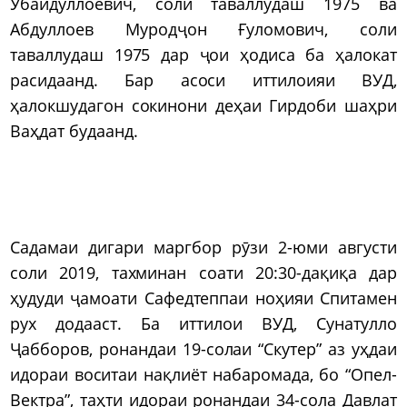
Убайдуллоевич, соли таваллудаш 1975 ва
Абдуллоев Муродҷон Ғуломович, соли
таваллудаш 1975 дар ҷои ҳодиса ба ҳалокат
расидаанд. Бар асоси иттилоияи ВУД,
ҳалокшудагон сокинони деҳаи Гирдоби шаҳри
Ваҳдат будаанд.
Садамаи дигари маргбор рӯзи 2-юми августи
соли 2019, тахминан соати 20:30-дақиқа дар
ҳудуди ҷамоати Сафедтеппаи ноҳияи Спитамен
рух додааст. Ба иттилои ВУД, Сунатулло
Ҷабборов, ронандаи 19-солаи “Скутер” аз уҳдаи
идораи воситаи нақлиёт набаромада, бо “Опел-
Вектра”, таҳти идораи ронандаи 34-сола Давлат