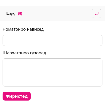
Шарҳ
(0)
номатонро нависед
шарҳатонро гузоред
фиристед