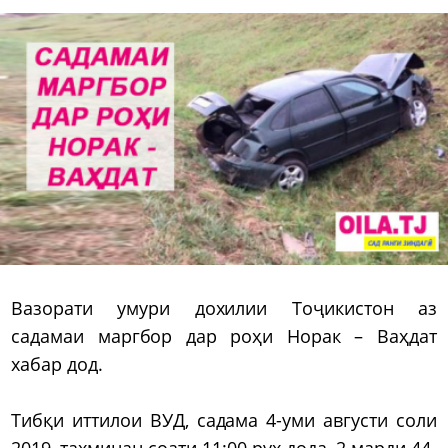
Вазорати умури дохилии Тоҷикистон аз
садамаи маргбор дар роҳи Норак – Ваҳдат
хабар дод.
Тибқи иттилои ВУД, садама 4-уми августи соли
2019, тахминан соати 11:00 рух дода, 2 марди 44-