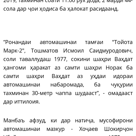
сола дар ҷои ҳодиса ба ҳалокат расидаанд.
“Ронандаи автомашинаи тамғаи "Тойота
Марк-2", Тошматов Исмоил Саидмуродович,
соли таваллудаш 1977, сокини шаҳри Ваҳдат
ҳангоми ҳаракат аз самти шаҳри Норак ба
самти шаҳри Ваҳдат аз уҳдаи идораи
автомашинаи набаромада, ба чуқурии
тахминан 30-метр чаппа шудааст”, - омадааст
дар иттилоия.
Манбаъ афзуд, ки дар натиҷа, мусофирони
автомашинаи мазкур - Хоҷаев Шокирҷон