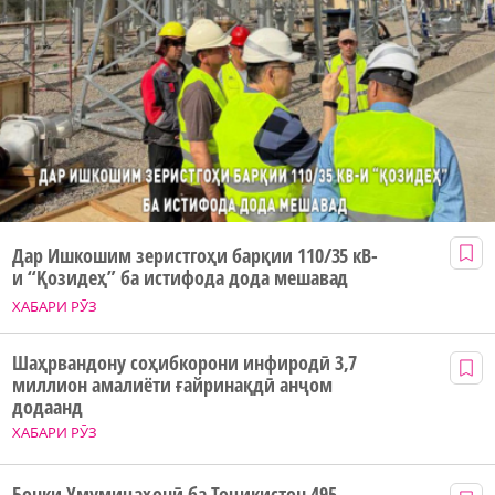
Дар Ишкошим зеристгоҳи барқии 110/35 кВ-
и “Қозидеҳ” ба истифода дода мешавад
ХАБАРИ РӮЗ
Шаҳрвандону соҳибкорони инфиродӣ 3,7
миллион амалиёти ғайринақдӣ анҷом
додаанд
ХАБАРИ РӮЗ
Бонки Умумиҷаҳонӣ ба Тоҷикистон 495