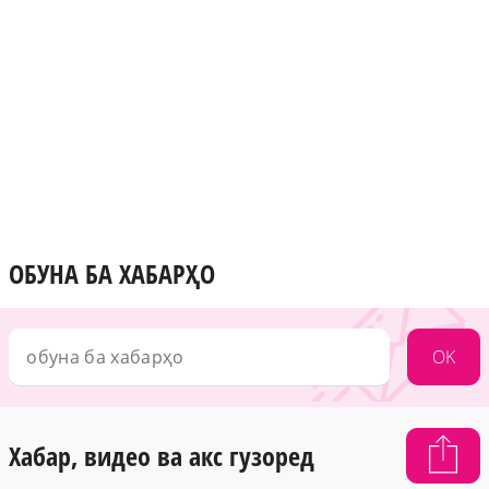
ОБУНА БА ХАБАРҲО
OK
Хабар, видео ва акс гузоред