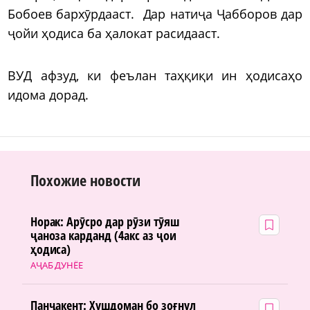
Бобоев бархӯрдааст. Дар натиҷа Ҷабборов дар
ҷойи ҳодиса ба ҳалокат расидааст.
ВУД афзуд, ки феълан таҳқиқи ин ҳодисаҳо
идома дорад.
Похожие новости
Норак: Арӯсро дар рӯзи тӯяш
ҷаноза карданд (4акс аз ҷои
ҳодиса)
АҶАБ ДУНЁЕ
Панҷакент: Хушдоман бо зоғнул