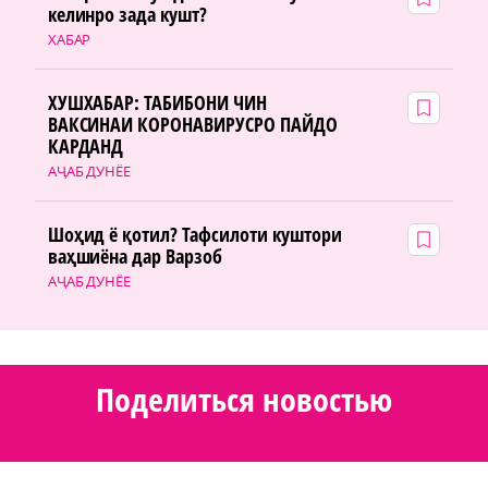
келинро зада кушт?
ХАБАР
ХУШХАБАР: ТАБИБОНИ ЧИН
ВАКСИНАИ КОРОНАВИРУСРО ПАЙДО
КАРДАНД
АҶАБ ДУНЁЕ
Шоҳид ё қотил? Тафсилоти куштори
ваҳшиёна дар Варзоб
АҶАБ ДУНЁЕ
Поделиться новостью