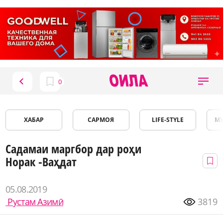
ХАБАР
САРМОЯ
LIFE-STYLE
М
Садамаи маргбор дар роҳи
Норак -Ваҳдат
05.08.2019
Рустам Азимӣ
3819