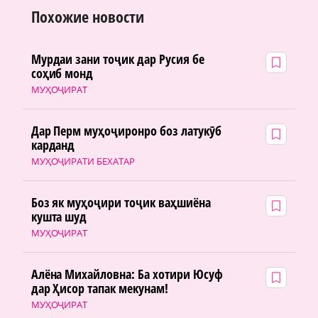
Похожие новости
Мурдаи зани тоҷик дар Русия бе
соҳиб монд
МУҲОҶИРАТ
Дар Перм муҳоҷиронро боз латукӯб
карданд
МУҲОҶИРАТИ БЕХАТАР
Боз як муҳоҷири тоҷик ваҳшиёна
кушта шуд
МУҲОҶИРАТ
Алёна Михайловна: Ба хотири Юсуф
дар Ҳисор тапак мекунам!
МУҲОҶИРАТ