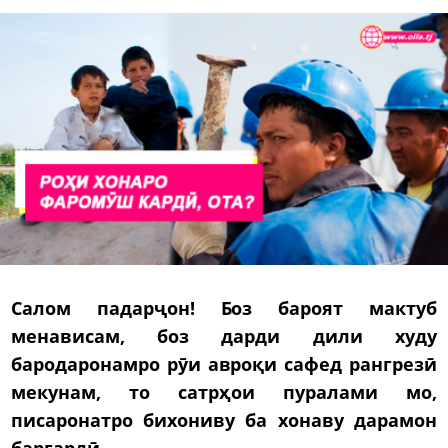
Салом падарҷон! Боз бароят мактуб
менависам, боз дарди дили худу
бародаронамро рӯи авроқи сафед рангрезӣ
мекунам, то сатрҳои пуралами мо,
писаронатро бихониву ба хонаву дарамон
баргардӣ.