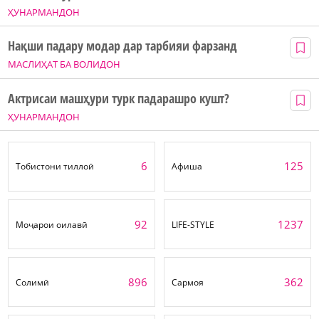
ҲУНАРМАНДОН
Нақши падару модар дар тарбияи фарзанд
МАСЛИҲАТ БА ВОЛИДОН
Актрисаи машҳури турк падарашро кушт?
ҲУНАРМАНДОН
6
125
Тобистони тиллоӣ
Афиша
92
1237
Моҷарои оилавӣ
LIFE-STYLE
896
362
Солимӣ
Сармоя