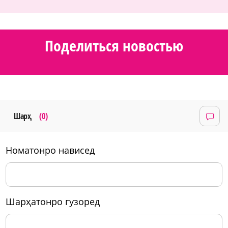
Поделиться новостью
Шарҳ
(0)
номатонро нависед
шарҳатонро гузоред