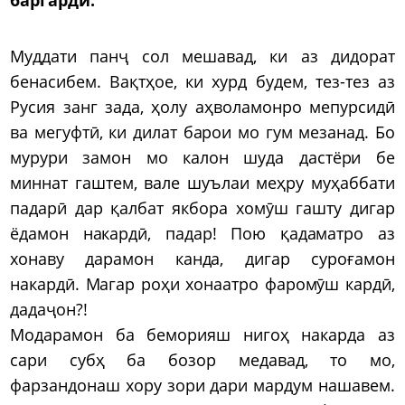
Муддати панҷ сол мешавад, ки аз дидорат
бенасибем. Вақтҳое, ки хурд будем, тез-тез аз
Русия занг зада, ҳолу аҳволамонро мепурсидӣ
ва мегуфтӣ, ки дилат барои мо гум мезанад. Бо
мурури замон мо калон шуда дастёри бе
миннат гаштем, вале шуълаи меҳру муҳаббати
падарӣ дар қалбат якбора хомӯш гашту дигар
ёдамон накардӣ, падар! Пою қадаматро аз
хонаву дарамон канда, дигар суроғамон
накардӣ. Магар роҳи хонаатро фаромӯш кардӣ,
дадаҷон?!
Модарамон ба беморияш нигоҳ накарда аз
сари субҳ ба бозор медавад, то мо,
фарзандонаш хору зори дари мардум нашавем.