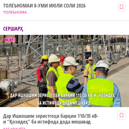
ТОЛЕЪНОМАИ 8-УМИ ИЮЛИ СОЛИ 2026
ТОЛЕЪНОМА
СЕРШАРҲ
Дар Ишкошим зеристгоҳи барқии 110/35 кВ-
и “Қозидеҳ” ба истифода дода мешавад
ХАБАРИ РӮЗ