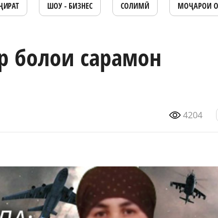
ҶИРАТ
ШОУ - БИЗНЕС
СОЛИМӢ
МОҶАРОИ 
ар болои сарамон
4204