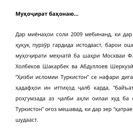
Муҳоҷират баҳонаю...
Дар миёнаҳои соли 2009 мебинанд, ки дар
ҳуқуқ пурзӯр гардида истодааст, барои о
муҳоҷирати меҳнатӣ ба шаҳри Москваи Ф.
Холбеков Шакарбек ва Абдуллоев Шеркуз
“Ҳизби исломии Туркистон” се нафари диг
ҳадафҳои ин иттиҳод ҷалб карда, “байъа
роҳгумзада аз ҷалби аҳли оилаи худ ба 
Туркистон” оғоз мешавад, ки дар зер “қатра
шудааст.