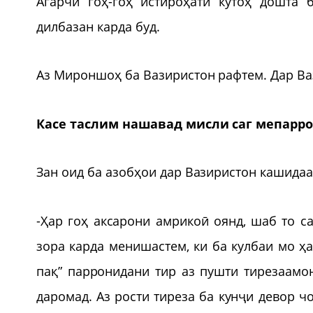
Агарчӣ гоҳ-гоҳ истироҳати кутоҳ дошта
дилбазан карда буд.
Аз Мироншоҳ ба Вазиристон рафтем. Дар Ваз
Касе таслим нашавад мисли саг мепарр
Зан оид ба азобҳои дар Вазиристон кашидаа
-Ҳар гоҳ аксарони амрикоӣ оянд, шаб то с
зора карда менишастем, ки ба кулбаи мо ҳа
пақ” парронидани тир аз пушти тирезаамо
даромад. Аз рости тиреза ба кунҷи девор ч