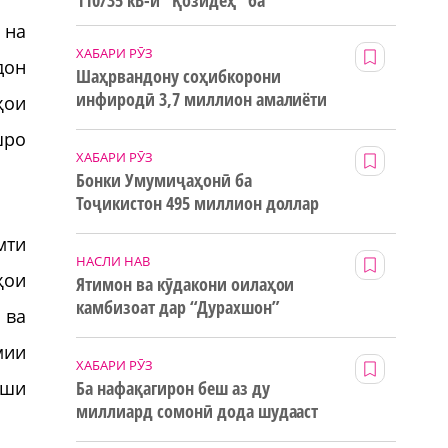
110/35 кВ-и “Қозидеҳ” ба
истифода дода мешавад
 на
ХАБАРИ РӮЗ
дон
Шаҳрвандону соҳибкорони
инфиродӣ 3,7 миллион амалиёти
ҳои
ғайринақдӣ анҷом додаанд
шро
ХАБАРИ РӮЗ
Бонки Умумиҷаҳонӣ ба
Тоҷикистон 495 миллион доллар
маблағи грантӣ додааст
мти
НАСЛИ НАВ
ҳои
Ятимон ва кӯдакони оилаҳои
камбизоат дар “Дурахшон”
 ва
истироҳат мекунанд
мии
ХАБАРИ РӮЗ
Ба нафақагирон беш аз ду
иши
миллиард сомонӣ дода шудааст