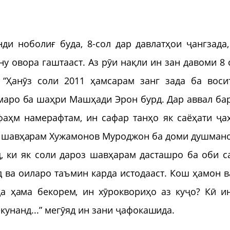
и ноболиғ буда, 8-сол дар давлатҳои ҷангзада,
у овора гаштааст. Аз рӯи нақли ин зан давоми 8 
- “Ҳанӯз соли 2011 ҳамсарам занг зада ба воси
имаро ба шаҳри Машҳади Эрон бурд. Дар аввал ба
фаҳм намерафтам, ин сафар танҳо як саёҳати ҷа
ки шавҳарам Хужамонов Муроджон ба доми душман
, ки як соли дароз шавҳарам дасташро ба оби с
д ва оиларо таъмин карда истодааст. Кош ҳамон в
а ҳама бекорем, ин хӯроквориҳо аз куҷо? Кӣ и
кунанд...” мегӯяд ин зани ҷафокашида.