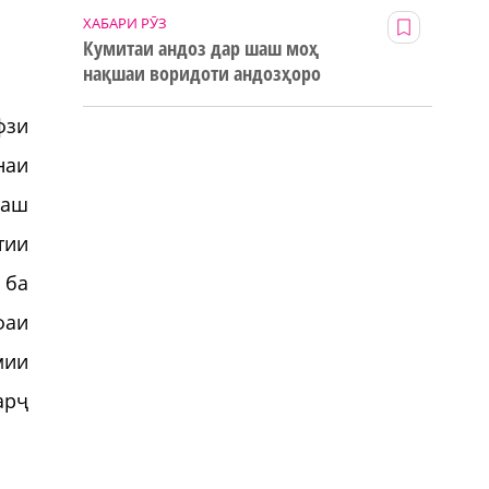
ХАБАРИ РӮЗ
Кумитаи андоз дар шаш моҳ
нақшаи воридоти андозҳоро
123% иҷро кард
фзи
наи
наш
тии
 ба
фаи
мии
арҷ