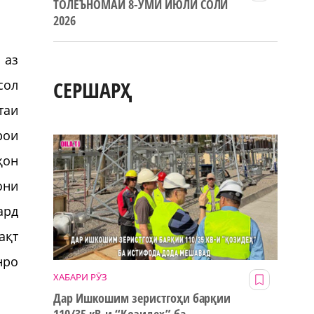
ТОЛЕЪНОМАИ 8-УМИ ИЮЛИ СОЛИ
2026
 аз
СЕРШАРҲ
сол
таи
рои
ҳон
они
ард
ақт
нро
ХАБАРИ РӮЗ
Дар Ишкошим зеристгоҳи барқии