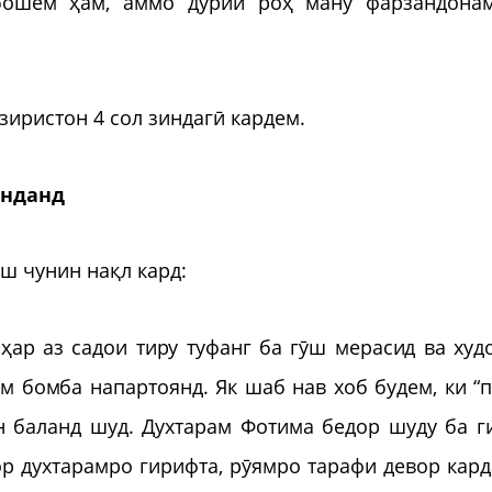
 бошем ҳам, аммо дурии роҳ ману фарзандона
иристон 4 сол зиндагӣ кардем.
онданд
ш чунин нақл кард:
аҳар аз садои тиру туфанг ба гӯш мерасид ва худ
м бомба напартоянд. Як шаб нав хоб будем, ки “п
н баланд шуд. Духтарам Фотима бедор шуду ба г
ор духтарамро гирифта, рӯямро тарафи девор кард