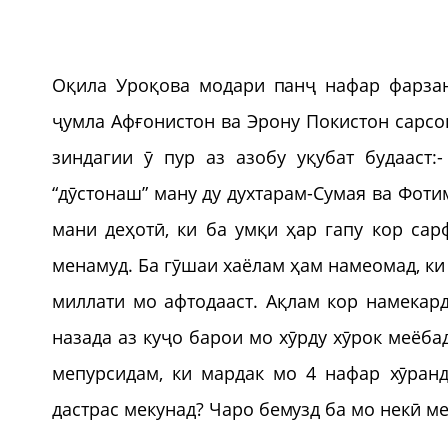
Оқила Уроқова модари панҷ нафар фарзанд
ҷумла Афғонистон ва Эрону Покистон сарсон
зиндагии ӯ пур аз азобу уқубат будааст:
“дӯстонаш” ману ду духтарам-Сумая ва Фот
мани деҳотӣ, ки ба умқи ҳар гапу кор сар
менамуд. Ба гӯшаи хаёлам ҳам намеомад, 
миллати мо афтодааст. Ақлам кор намекард
назада аз куҷо барои мо хӯрду хӯрок меёба
мепурсидам, ки мардак мо 4 нафар хӯранд
дастрас мекунад? Чаро бемузд ба мо некӣ ме