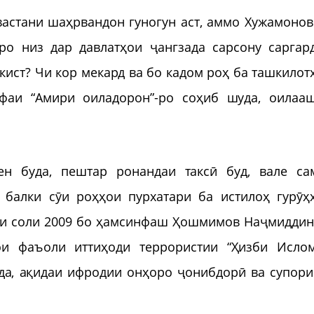
астани шаҳрвандон гуногун аст, аммо Хужамонов
ро низ дар давлатҳои ҷангзада сарсону саргар
 кист? Чи кор мекард ва бо кадом роҳ ба ташкилот
ифаи “Амири оиладорон”-ро соҳиб шуда, оилаа
н буда, пештар ронандаи таксӣ буд, вале са
балки сӯи роҳҳои пурхатари ба истилоҳ гурӯҳ
али соли 2009 бо ҳамсинфаш Ҳошмимов Наҷмиддин
ои фаъоли иттиҳоди террористии “Ҳизби Исло
рда, ақидаи ифродии онҳоро ҷонибдорӣ ва супор