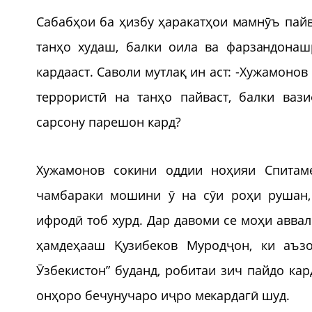
Сабабҳои ба ҳизбу ҳаракатҳои мамнӯъ пайв
танҳо худаш, балки оила ва фарзандонаш
кардааст. Саволи мутлақ ин аст: -Хужамонов
террористӣ на танҳо пайваст, балки ваз
сарсону парешон кард?
Хужамонов сокини оддии ноҳияи Спитаме
чамбараки мошини ӯ на сӯи роҳи рушан, 
ифродӣ тоб хурд. Дар давоми се моҳи авв
ҳамдеҳааш Қузибеков Муродҷон, ки аъз
Ӯзбекистон” буданд, робитаи зич пайдо ка
онҳоро бечунучаро иҷро мекардагӣ шуд.