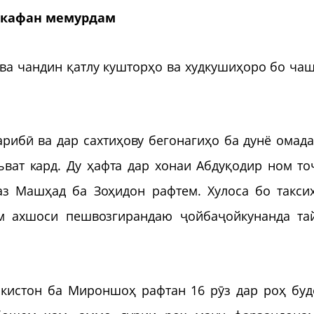
бекафан мемурдам
 ва чандин қатлу кушторҳо ва худкушиҳоро бо ча
арибӣ ва дар сахтиҳову бегонагиҳо ба дунё омада
ват кард. Ду ҳафта дар хонаи Абдуқодир ном то
аз Машҳад ба Зоҳидон рафтем. Хулоса бо такси
м ахшоси пешвозгирандаю ҷойбаҷойкунанда та
окистон ба Мироншоҳ рафтан 16 рӯз дар роҳ буд