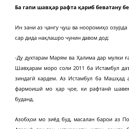
Ба гапи шавҳар рафта қариб беватану 
Ин зани аз ҷангу ҷуш ва нооромиҳо озурда
сар дида нақлашро чунин давом дод:
-Ду духтарам Марям ва Ҳалима дар мулки ғ
Шавҳарам моро соли 2011 ба Истамбул даъ
зиндагӣ кардем. Аз Истамбул ба Машҳад 
фармоишӣ мо ҳар ҷое, ки рафтанӣ шаве
буданд.
Азобҳои мо зиёд буд, масалан барои аз П