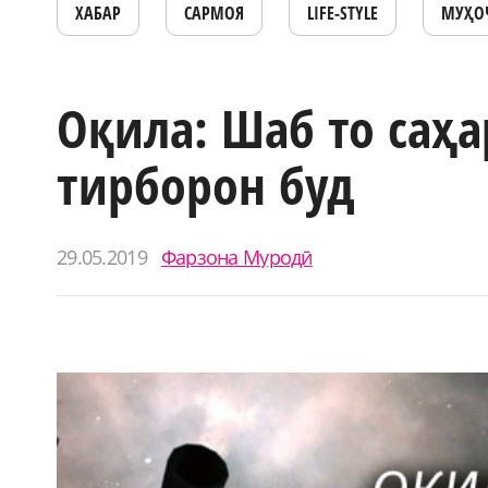
ХАБАР
САРМОЯ
LIFE-STYLE
МУҲО
Оқила: Шаб то саҳ
тирборон буд
29.05.2019
Фарзона Муродӣ