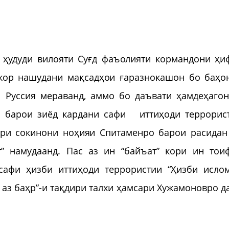
 ҳудуди вилояти Суғд фаъолияти кормандони ҳи
шкор нашудани мақсадҳои ғаразнокашон бо баҳо
 Руссия мераванд, аммо бо даъвати ҳамдеҳаго
ӣ барои зиёд кардани сафи иттиҳоди террорис
ари сокинони ноҳияи Спитаменро барои расидан
т” намудаанд. Пас аз ин “байъат” кори ин тои
сафи ҳизби иттиҳоди террористии “Ҳизби исло
е аз баҳр”-и тақдири талхи ҳамсари Хужамоновро д