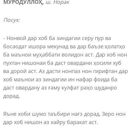
МУРОДУЛЛО
Ҳ
,
ш
.
Норак
Посух:
- Нонвой дар хоб ба зиндагии серу пур ва
босаодат ишора мекунад ва дар баъзе ҳолатҳо
ба маънои муҳаббати волидон аст. Дар хоб нон
пухтан нишонаи ба даст овардани ҳосили хуб
ва дороӣ аст. Аз дасти нонпаз нон гирифтан дар
хоб маънои аз зиндагии ин нафар фоида ба
даст овардану аз ғаму кулфат раҳо шуданро
дорад.
Яъне хоби шумо таъбири нағз дорад. Зеро нон
дар хоб нишон аз хайру баракат аст.