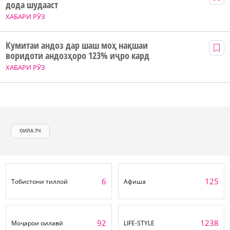
дода шудааст
ХАБАРИ РӮЗ
Кумитаи андоз дар шаш моҳ нақшаи
воридоти андозҳоро 123% иҷро кард
ХАБАРИ РӮЗ
ОИЛА.ТЧ
6
125
Тобистони тиллоӣ
Афиша
92
1238
Моҷарои оилавӣ
LIFE-STYLE