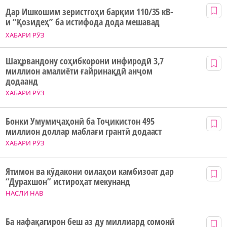
Дар Ишкошим зеристгоҳи барқии 110/35 кВ-
и “Қозидеҳ” ба истифода дода мешавад
ХАБАРИ РӮЗ
Шаҳрвандону соҳибкорони инфиродӣ 3,7
миллион амалиёти ғайринақдӣ анҷом
додаанд
ХАБАРИ РӮЗ
Бонки Умумиҷаҳонӣ ба Тоҷикистон 495
миллион доллар маблағи грантӣ додааст
ХАБАРИ РӮЗ
Ятимон ва кӯдакони оилаҳои камбизоат дар
“Дурахшон” истироҳат мекунанд
НАСЛИ НАВ
Ба нафақагирон беш аз ду миллиард сомонӣ