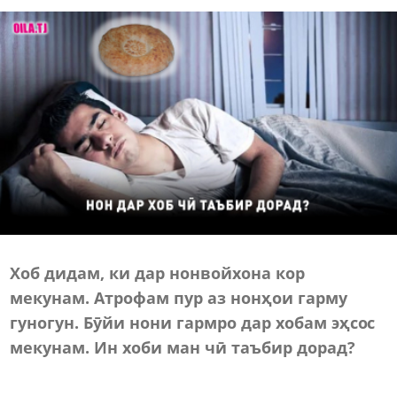
Хоб дидам, ки дар нонвойхона кор
мекунам. Атрофам пур аз нон
ҳ
ои
гарму
гуногун
.
Б
ӯ
йи
нони
гармро
дар
хобам
э
ҳ
сос
мекунам
.
Ин
хоби
ман
ч
ӣ
таъбир
дорад
?