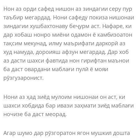
Нон аз орди сафед нишон аз зиндагии серу пур
таъбир мегардад. Нони сафеду покиза нишонаи
зиндагии хушбахтонаву беҷурм аст. Нафаре, ки
дар хобаш нонро миёни одамон ё камбизоатон
тақсим мекунад, илму маърифати даркорӣ аз
худ намуда, дороияш афзун мегардад. Дар хоб
аз дасти шахси фавтида нон гирифтан маънои
ба даст овардани маблағи пулӣ ё мояи
рӯзгузаронист.
Нони аз ҳад зиёд мулоим нишонаи он аст, ки
шахси хобдида бар ивази заҳмати зиёд маблағи
ночизе ба даст меорад.
Агар шумо дар рӯзгоратон ягон мушкил дошта