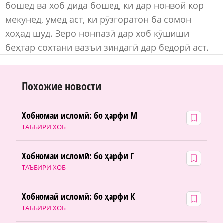
бошед ва хоб дида бошед, ки дар нонвой кор
мекунед, умед аст, ки рӯзгоратон ба сомон
хоҳад шуд. Зеро нонпазӣ дар хоб кӯшиши
беҳтар сохтани вазъи зиндагӣ дар бедорӣ аст.
Похожие новости
Хобномаи исломӣ: бо ҳарфи М
ТАЪБИРИ ХОБ
Хобномаи исломӣ: бо ҳарфи Г
ТАЪБИРИ ХОБ
Хобномаӣ исломӣ: бо ҳарфи К
ТАЪБИРИ ХОБ