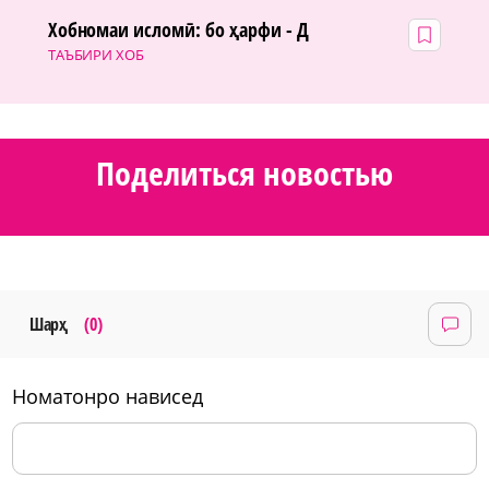
Хобномаи исломӣ: бо ҳарфи - Д
ТАЪБИРИ ХОБ
Поделиться новостью
Шарҳ
(0)
номатонро нависед