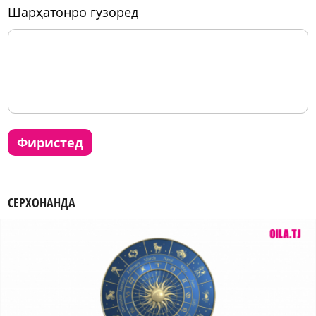
шарҳатонро гузоред
фиристед
СЕРХОНАНДА