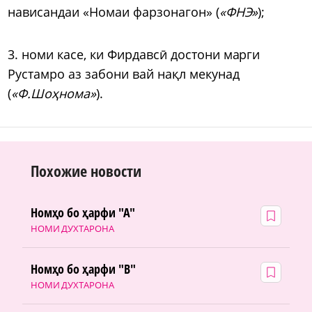
нависандаи «Номаи фарзонагон» (
«ФНЭ»
);
3. номи касе, ки Фирдавс
ӣ
достони марги
Рустамро аз забони вай нақл мекунад
(
«Ф.Шоҳнома»
).
Похожие новости
Номҳо бо ҳарфи "А"
НОМИ ДУХТАРОНА
Номҳо бо ҳарфи "В"
НОМИ ДУХТАРОНА