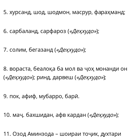
5. хурсанд, шод, шодмон, масрур, фараҳманд;
6. сарбаланд, сарфароз (
«Деҳхудо»
);
7. солим, бегазанд (
«Деҳхудо»
);
8. вораста, беалоқа ба мол ва
ҷ
оҳ монанди он
(
«Деҳхудо»
); ринд, дарвеш (
«Деҳхудо»
);
9. пок, афиф, мубарро, бар
ӣ
.
10. ма
ҷ
. бахшидан, афв кардан (
«Деҳхудо»
);
11. Озод Аминзода – шоираи то
ҷ
ик, духтари