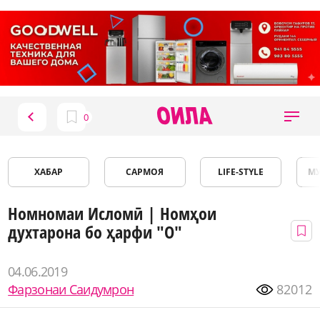
ХАБАР
САРМОЯ
LIFE-STYLE
М
Номномаи Исломӣ | Номҳои
духтарона бо ҳарфи "О"
04.06.2019
Фарзонаи Саидумрон
82012