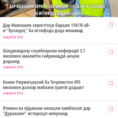
Дар Ишкошим зеристгоҳи барқии 110/35 кВ-
и “Қозидеҳ” ба истифода дода мешавад
ХАБАРИ РӮЗ
Шаҳрвандону соҳибкорони инфиродӣ 3,7
миллион амалиёти ғайринақдӣ анҷом
додаанд
ХАБАРИ РӮЗ
Бонки Умумиҷаҳонӣ ба Тоҷикистон 495
миллион доллар маблағи грантӣ додааст
ХАБАРИ РӮЗ
Ятимон ва кӯдакони оилаҳои камбизоат дар
“Дурахшон” истироҳат мекунанд