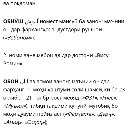
ва покдоман.
ОБН
Ӯ
Ш
آبنوش номест мансуб ба занон; маънии
он дар фарҳангҳо: 1. д
ӯ
стдори р
ӯ
шно
ӣ
(
«Зебоном»
);
2. номи зане мебошад дар достони «Вису
Ромин».
ОБОН
آبان аз асмои занон; маънии он дар
фарҳанг: 1. моҳи ҳаштуми соли шамс
ӣ
, ки ба 23
октябр – 21 ноябр рост меояд (
«ФЗТ»
,
«Fиёс»
,
«Муъин»
); тибқи тақвими кунун
ӣ
, мутобиқ бо
моҳи дувуми пойиз аст (
«Фарҳехта»
,
«Дур
ҷ
»
,
«Амид»
,
«Сиҳоҳ»
);