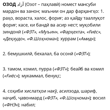
ОЗОД
آزاد (Озот – паҳлав
ӣ
) номест мансуби
мардон ва занон; маънии он дар фарҳангҳо: 1.
раҳо, вораста, халос, фориғ; аз қайду тааллуқот
фориғ; касе, ки банд
ӣ
ва асир нест; муқобили
зиндон
ӣ
(
«ФЗТ»
,
«Муъин»
,
«Фарҳехта»
,
«Fиёс»
,
«Деҳхудо»
,
«Ф.Шоҳнома»
); хуррам (
«Амид»
);
2. бемушкил
ӣ
, бехалал, ба осон
ӣ
(
«ФЗТ»
);
3. тамом, комил, пурра (
«ФЗТ»
); беайб ва комил
(
«Fиёс»
); мукаммал, бенуқс;
4. соҳиби хислатҳои нак
ӯ
, асилзода, шариф,
на
ҷ
иб,
ҷ
авонмард (
«ФЗТ»
,
«Ф.Шоҳнома»
); восил
(
«ФНЭ»
); набил;