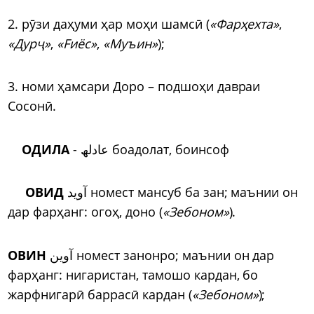
2. р
ӯ
зи даҳуми ҳар моҳи шамс
ӣ
(
«Фарҳехта»
,
«Дур
ҷ
»
,
«Fиёс»
,
«Муъин»
);
3. номи ҳамсари Доро – подшоҳи давраи
Сосон
ӣ
.
ОДИЛА
-
عادلھ
боадолат, боинсоф
ОВИД
آوید номест мансуб ба зан; маънии он
дар фарҳанг: огоҳ, доно (
«Зебоном»
).
ОВИН
آوین номест занонро; маънии он дар
фарҳанг: нигаристан, тамошо кардан, бо
жарфнигар
ӣ
баррас
ӣ
кардан (
«Зебоном»
);