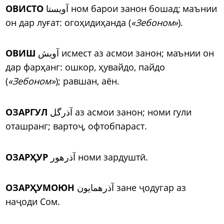
ОВИСТО
آویستا ном барои занон бошад; маънии
он дар луғат: огоҳидиҳанда (
«Зебоном»
).
ОВИШ
آویش исмест аз асмои занон; маънии он
дар фарҳанг: ошкор, ҳувайдо, пайдо
(
«Зебоном»
); равшан, аён.
ОЗАРГУЛ
آذرگل аз асмои занон; номи гули
оташранг; варто
ҷ
, офтобпараст.
ОЗАРҲУР
آذرهور номи зардушт
ӣ
.
ОЗАРҲУМОЮН
آذرهمایون зане
ҷ
одугар аз
на
ҷ
оди Сом.