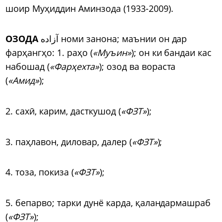
шоир Муҳиддин Аминзода (1933-2009).
ОЗОДА
آزاده номи занона; маънии он дар
фарҳангҳо: 1. раҳо (
«Муъин»
); он ки бандаи кас
набошад (
«Фарҳехта»
); озод ва вораста
(
«Амид»
);
2. сах
ӣ
, карим, дасткушод (
«ФЗТ»
);
3. паҳлавон, диловар, далер (
«ФЗТ»
);
4. тоза, покиза (
«ФЗТ»
);
5. бепарво; тарки дунё карда, қаландармашраб
(
«ФЗТ»
);