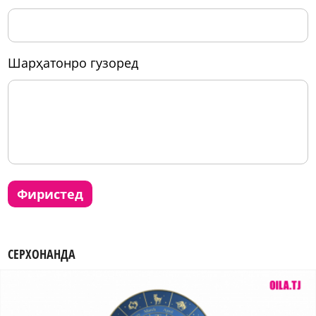
шарҳатонро гузоред
фиристед
СЕРХОНАНДА