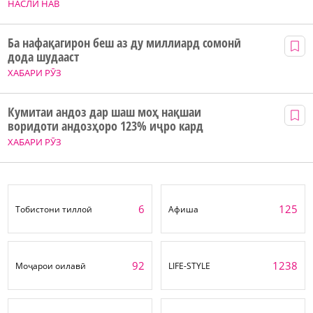
НАСЛИ НАВ
Ба нафақагирон беш аз ду миллиард сомонӣ
дода шудааст
ХАБАРИ РӮЗ
Кумитаи андоз дар шаш моҳ нақшаи
воридоти андозҳоро 123% иҷро кард
ХАБАРИ РӮЗ
6
125
Тобистони тиллоӣ
Афиша
92
1238
Моҷарои оилавӣ
LIFE-STYLE