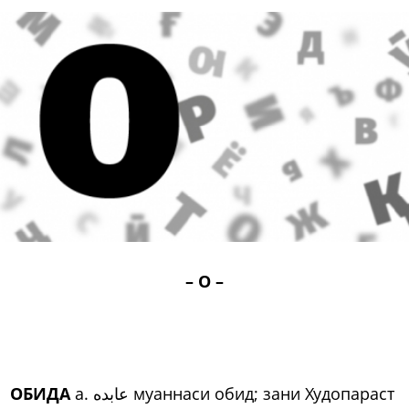
– О –
ОБИДА
а. عابده муаннаси обид; зани Худопараст