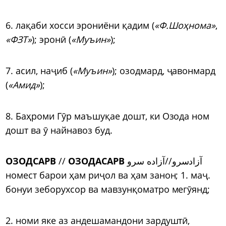
6. лақаби хосси эрониёни қадим (
«Ф.Шоҳнома»
,
«ФЗТ»
); эрон
ӣ
(
«Муъин»
);
7. асил, на
ҷ
иб (
«Муъин»
); озодмард,
ҷ
авонмард
(
«Амид»
);
8. Баҳроми Г
ӯ
р маъшуқае дошт, ки Озода ном
дошт ва
ӯ
найнавоз буд.
ОЗОДСАРВ
//
ОЗОДАСАРВ
آزادسرو//آزاده سرو
номест барои ҳам ри
ҷ
ол ва ҳам занон; 1. ма
ҷ
.
бонуи зеборухсор ва мавзунқоматро мег
ӯ
янд;
2. номи яке аз андешамандони зардушт
ӣ
,