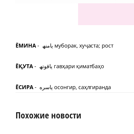
ЁМИНА
-
یامنھ
муборак, ху
ҷ
аста
;
рост
Ё
Қ
УТА
-
یاقوتھ
гав
ҳ
ари
қ
иматба
ҳ
о
ЁСИРА
-
یاسره
осонгир, са
ҳ
лгиранда
Похожие новости