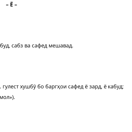
– Ё –
, кабуд, сабз ва сафед мешавад.
یاسمن//یاسمین 1. гулест хушб
ӯ
бо баргҳои сафед ё зард, ё кабуд;
мол»).