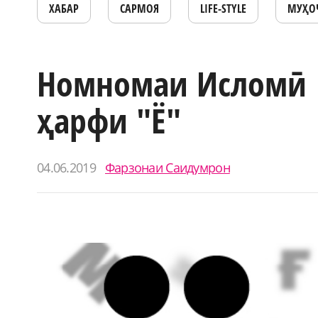
ХАБАР
САРМОЯ
LIFE-STYLE
МУҲО
Номномаи Исломӣ 
ҳарфи "Ё"
04.06.2019
Фарзонаи Саидумрон