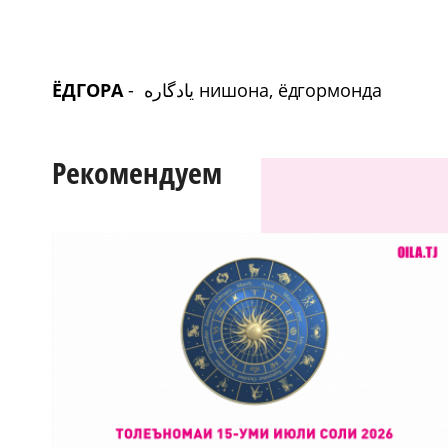
ЁДГОРА
-
یادگاره
нишона, ёдгормонда
Рекомендуем