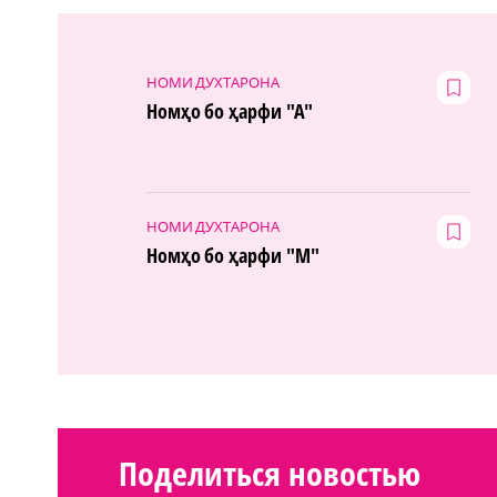
НОМИ ДУХТАРОНА
Номҳо бо ҳарфи "А"
НОМИ ДУХТАРОНА
Номҳо бо ҳарфи "М"
Поделиться новостью