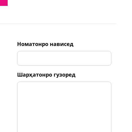
номатонро нависед
шарҳатонро гузоред