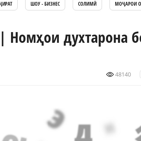
ҶИРАТ
ШОУ - БИЗНЕС
СОЛИМӢ
МОҶАРОИ 
| Номҳои духтарона б
48140