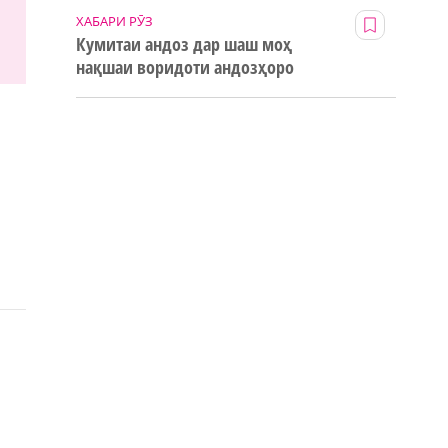
ХАБАРИ РӮЗ
Кумитаи андоз дар шаш моҳ
нақшаи воридоти андозҳоро
123% иҷро кард