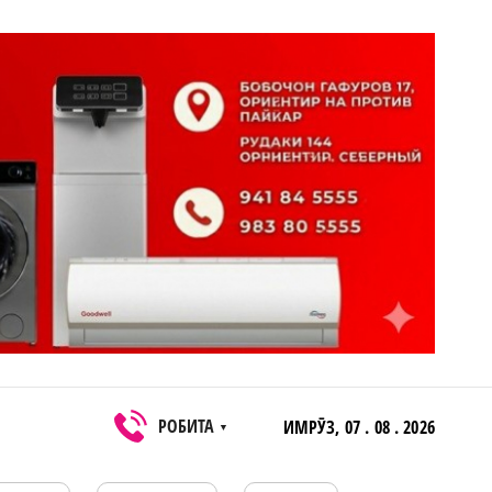
РОБИТА
ИМРӮЗ,
07 . 08 . 2026
▼