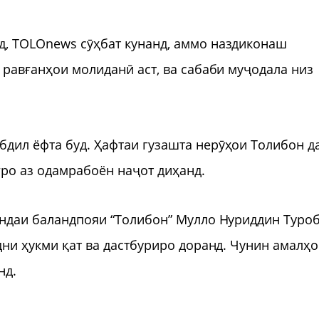
д, TOLOnews сӯҳбат кунанд, аммо наздиконаш
 равғанҳои молиданӣ аст, ва сабаби муҷодала низ
дил ёфта буд. Ҳафтаи гузашта нерӯҳои Толибон д
ғро аз одамрабоён наҷот диҳанд.
яндаи баландпояи “Толибон” Мулло Нуриддин Туро
дни ҳукми қат ва дастбуриро доранд. Чунин амалҳ
нд.