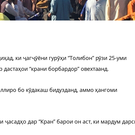
ад, ки ҷагҷӯёни гурӯҳи “Толибон” рӯзи 25-уми
 дастаҳои “крани борбардор” овехтаанд.
ҳаллиро бо кӯдакаш бидузданд, аммо ҳангоми
 ҷасадҳо дар “Кран” барои он аст, ки мардум дарс