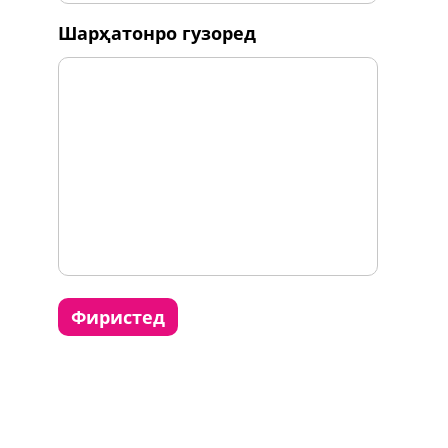
шарҳатонро гузоред
фиристед