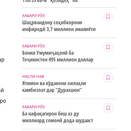
110/35 кВ-и “Қозидеҳ” ба
истифода дода мешавад
ХАБАРИ РӮЗ
Шаҳрвандону соҳибкорони
инфиродӣ 3,7 миллион амалиёти
ғайринақдӣ анҷом додаанд
ХАБАРИ РӮЗ
Бонки Умумиҷаҳонӣ ба
ар
Тоҷикистон 495 миллион доллар
маблағи грантӣ додааст
НАСЛИ НАВ
Ятимон ва кӯдакони оилаҳои
камбизоат дар “Дурахшон”
бӣ
истироҳат мекунанд
оро
ХАБАРИ РӮЗ
Ба нафақагирон беш аз ду
миллиард сомонӣ дода шудааст