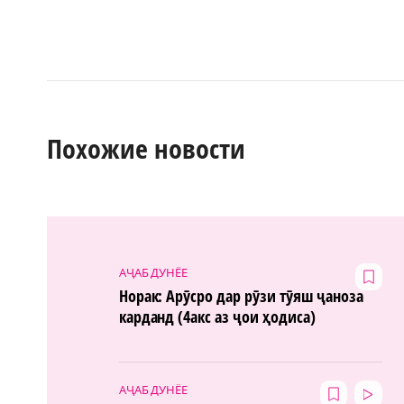
Похожие новости
АҶАБ ДУНЁЕ
Норак: Арӯсро дар рӯзи тӯяш ҷаноза
карданд (4акс аз ҷои ҳодиса)
АҶАБ ДУНЁЕ