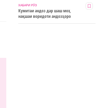
ХАБАРИ РӮЗ
Кумитаи андоз дар шаш моҳ
нақшаи воридоти андозҳоро
123% иҷро кард