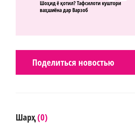
Шоҳид ё қотил? Тафсилоти куштори
ваҳшиёна дар Варзоб
Поделиться новостью
(0)
Шарҳ