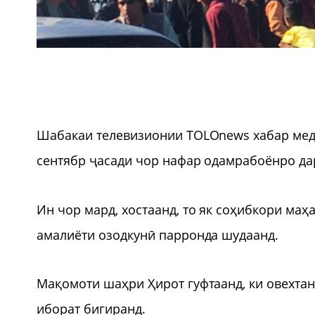
Шабакаи телевизионии TOLOnews хабар медиҳ
сентябр ҷасади чор нафар одамрабоёнро дар
Ин чор мард, хостаанд, то як соҳибкори ма
амалиёти озодкунӣ парронда шудаанд.
Мақомоти шаҳри Ҳирот гуфтаанд, ки овехтани
иборат бигиранд.