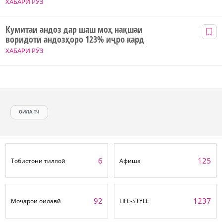
ХАБАРИ РӮЗ
Кумитаи андоз дар шаш моҳ нақшаи
воридоти андозҳоро 123% иҷро кард
ХАБАРИ РӮЗ
ОИЛА.ТЧ
6
125
Тобистони тиллоӣ
Афиша
92
1237
Моҷарои оилавӣ
LIFE-STYLE