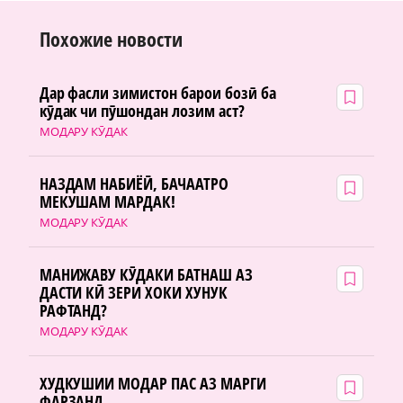
Похожие новости
Дар фасли зимистон барои бозӣ ба
кӯдак чи пӯшондан лозим аст?
МОДАРУ КӮДАК
НАЗДАМ НАБИЁӢ, БАЧААТРО
МЕКУШАМ МАРДАК!
МОДАРУ КӮДАК
МАНИЖАВУ КӮДАКИ БАТНАШ АЗ
ДАСТИ КӢ ЗЕРИ ХОКИ ХУНУК
РАФТАНД?
МОДАРУ КӮДАК
ХУДКУШИИ МОДАР ПАС АЗ МАРГИ
ФАРЗАНД