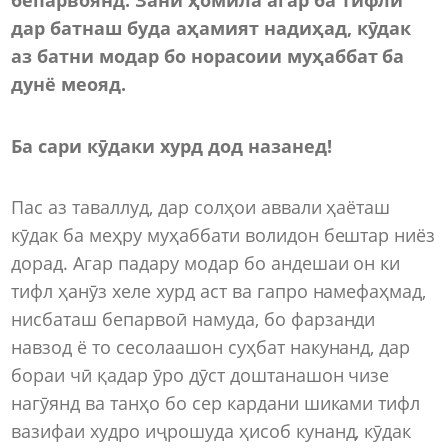
дар батнаш буда аҳамият надиҳад, кӯдак
аз батни модар бо норасоии муҳаббат ба
дунё меояд.
Ба сари кӯдаки хурд дод назанед!
Пас аз таваллуд, дар солҳои аввали ҳаёташ
кӯдак ба меҳру муҳаббати волидон бештар ниёз
дорад. Агар падару модар бо андешаи он ки
тифл ҳанӯз хеле хурд аст ва гапро намефаҳмад,
нисбаташ бепарвоӣ намуда, бо фарзанди
навзод ё то сесолаашон суҳбат накунанд, дар
бораи чӣ қадар ӯро дӯст доштанашон чизе
нагӯянд ва танҳо бо сер кардани шиками тифл
вазифаи худро иҷрошуда ҳисоб кунанд, кӯдак