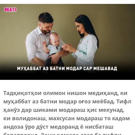
Тадқиқотҳои олимон нишон медиҳанд, ки
муҳаббат аз батни модар оғоз меёбад. Тифл
ҳанӯз дар шиками модараш ҳис мекунад,
ки волидонаш, махсусан модараш то кадом
андоза ӯро дӯст медоранд ё нисбаташ
бепарвоянд. Зани ҳомила агар ба тифли