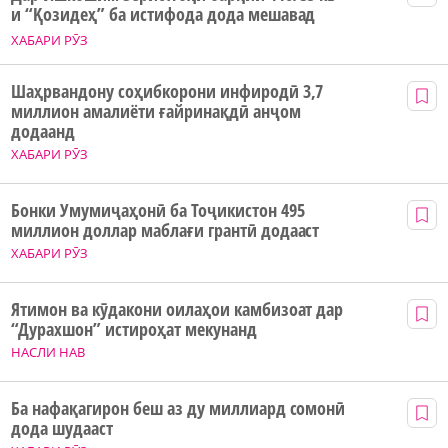
и “Қозидеҳ” ба истифода дода мешавад
ХАБАРИ РӮЗ
Шаҳрвандону соҳибкорони инфиродӣ 3,7
миллион амалиёти ғайринақдӣ анҷом
додаанд
ХАБАРИ РӮЗ
Бонки Умумиҷаҳонӣ ба Тоҷикистон 495
миллион доллар маблағи грантӣ додааст
ХАБАРИ РӮЗ
Ятимон ва кӯдакони оилаҳои камбизоат дар
“Дурахшон” истироҳат мекунанд
НАСЛИ НАВ
Ба нафақагирон беш аз ду миллиард сомонӣ
дода шудааст