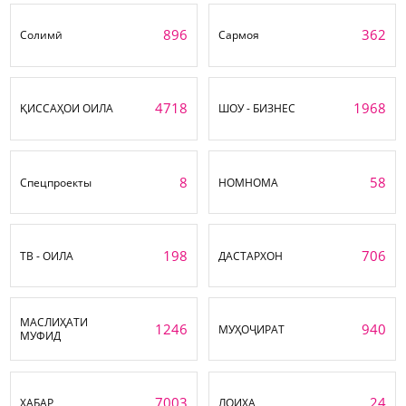
896
362
Солимӣ
Сармоя
4718
1968
ҚИССАҲОИ ОИЛА
ШОУ - БИЗНЕС
8
58
Спецпроекты
НОМНОМА
198
706
ТВ - ОИЛА
ДАСТАРХОН
МАСЛИҲАТИ
1246
940
МУҲОҶИРАТ
МУФИД
7003
24
ХАБАР
ЛОИҲА