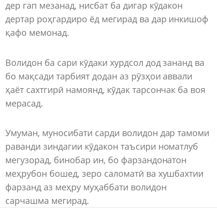
дер гап мезанад, нисбат ба дигар кӯдакон
дертар роҳгардиро ёд мегирад ва дар инкишоф
қафо мемонад.
Волидон ба сари кӯдаки хурдсол дод зананд ва
бо мақсади тарбият додан аз рӯзҳои аввали
ҳаёт сахтгирӣ намоянд, кӯдак тарсончак ба воя
мерасад.
Умуман, муносибати сарди волидон дар тамоми
раванди зиндагии кӯдакон таъсири номатлуб
мегузорад, бинобар ин, бо фарзандонатон
меҳрубон бошед, зеро саломатӣ ва хушбахтии
фарзанд аз меҳру муҳаббати волидон
сарчашма мегирад.