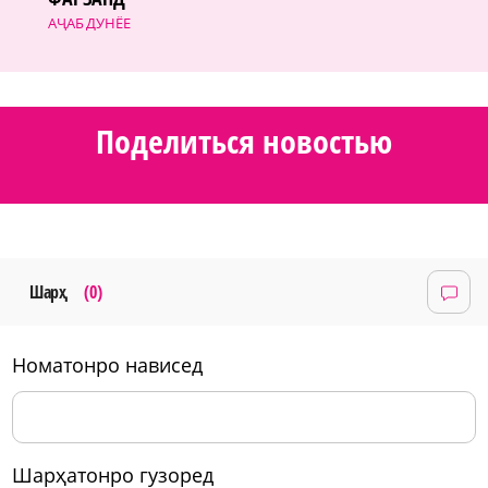
АҶАБ ДУНЁЕ
Поделиться новостью
Шарҳ
(0)
номатонро нависед
шарҳатонро гузоред