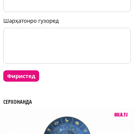
шарҳатонро гузоред
фиристед
СЕРХОНАНДА