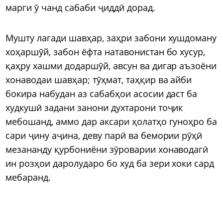
марги ӯ чанд сабаби ҷиддӣ дорад.
Мушту лагади шавҳар, заҳри забони хушдоману
хоҳаршӯй, забон ёфта натавонистан бо хусур,
қаҳру хашми додаршӯй, авсун ва дигар аъзоёни
хонаводаи шавҳар; тӯҳмат, таҳқир ва айби
бокира набудан аз сабабҳои асосии даст ба
худкушӣ задани занони духтарони тоҷик
мебошанд, аммо дар аксари ҳолатҳо гуноҳро ба
сари ҷину аҷина, деву парӣ ва бемории рӯҳӣ
мезананду қурбониёни зӯроварии хонаводагӣ
ин розҳои даролударо бо худ ба зери хоки сард
мебаранд.