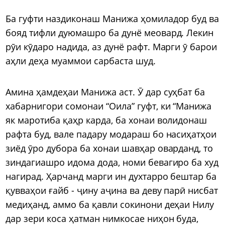
Ба гуфти наздиконаш Манижа ҳомиладор буд ва
бояд тифли дуюмашро ба дунё меовард. Лекин
рӯи кӯдаро надида, аз дунё рафт. Марги ӯ барои
аҳли деҳа муаммои сарбаста шуд.
Амина ҳамдеҳаи Манижа аст. Ӯ дар суҳбат ба
хабарнигори сомонаи “Оила” гуфт, ки “Манижа
як маротиба қаҳр карда, ба хонаи волидонаш
рафта буд, вале падару модараш бо насиҳатҳои
зиёд ӯро дубора ба хонаи шавҳар оварданд, то
зиндагиашро идома дода, номи бевагиро ба худ
нагирад. Ҳарчанд марги ин духтарро бештар ба
қувваҳои ғайб - ҷину аҷина ва деву парӣ нисбат
медиҳанд, аммо ба қавли сокинони деҳаи Нилу
дар зери коса ҳатман нимкосае ниҳон буда,