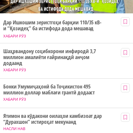
Дар Ишкошим зеристгоҳи барқии 110/35 кВ-
и “Қозидеҳ” ба истифода дода мешавад
ХАБАРИ РӮЗ
Шаҳрвандону соҳибкорони инфиродӣ 3,7
миллион амалиёти ғайринақдӣ анҷом
додаанд
ХАБАРИ РӮЗ
Бонки Умумиҷаҳонӣ ба Тоҷикистон 495
миллион доллар маблағи грантӣ додааст
ХАБАРИ РӮЗ
Ятимон ва кӯдакони оилаҳои камбизоат дар
“Дурахшон” истироҳат мекунанд
НАСЛИ НАВ