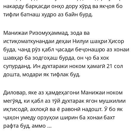
накарду барқасди онҳо дору хӯрд ва якҷоя бо
тифли батнаш худро аз байн бурд.
Манижаи Ризомуҳаммад, зода ва
истиқоматкунандаи деҳаи Нилуи шаҳри Ҳисор
буда, чанд рӯз қабл ҷасади беҷонашро аз хонаи
шавҳар ба зодгоҳаш бурда, он ҷо ба хок
супурданд. Ин духтараки ноком ҳамагӣ 21 сол
дошта, модари як тифлак буд.
Диловар, яке аз ҳамдеҳагони Манижаи ноком
мегӯяд, ки қабл аз тӯй духтарак ягон мушкилии
иқтисодӣ, ахлоқӣ ва ё равонӣ надошт. Ӯ бо як
ҷаҳон умеду орзуҳои ширин ба хонаи бахт
рафта буд, аммо ...