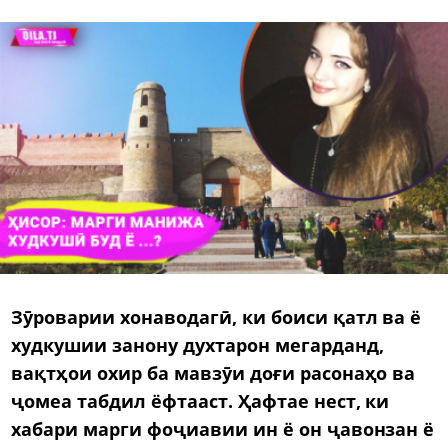
Зӯроварии хонаводагӣ, ки боиси қатл ва ё
худкушии занону духтарон мегарданд,
вақтҳои охир ба мавзӯи доғи расонаҳо ва
ҷомеа табдил ёфтааст. Ҳафтае нест, ки
хабари марги фоҷиавии ин ё он ҷавонзан ё