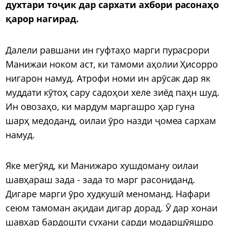
духтари тоҷик дар сархати ахбори расонаҳо
қарор нагирад.
Далели равшани ин гуфтаҳо марги пурасрори
Манижаи ноком аст, ки тамоми аҳолии Ҳисорро
нигарон намуд. Атрофи номи ин арӯсак дар як
муддати кӯтоҳ сару садоҳои хеле зиёд паҳн шуд.
Ин овозаҳо, ки мардум маргашро ҳар гуна
шарҳ медоданд, оилаи ӯро назди ҷомеа сархам
намуд.
Яке мегӯяд, ки Манижаро хушдоману оилаи
шавҳараш зада - зада то марг расониданд.
Дигаре марги ӯро худкушӣ меноманд. Нафари
сеюм тамоман ақидаи дигар дорад. Ӯ дар хонаи
шавҳар бардошти сухани сарди модаршӯяшро