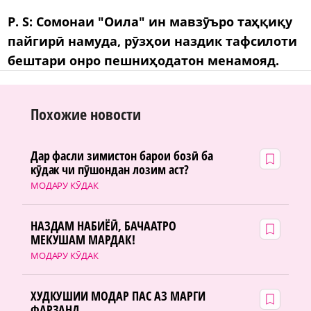
P. S: Сомонаи "Оила" ин мавзӯъро таҳқиқу
пайгирӣ намуда, рӯзҳои наздик тафсилоти
бештари онро пешниҳодатон менамояд.
Похожие новости
Дар фасли зимистон барои бозӣ ба
кӯдак чи пӯшондан лозим аст?
МОДАРУ КӮДАК
НАЗДАМ НАБИЁӢ, БАЧААТРО
МЕКУШАМ МАРДАК!
МОДАРУ КӮДАК
ХУДКУШИИ МОДАР ПАС АЗ МАРГИ
ФАРЗАНД