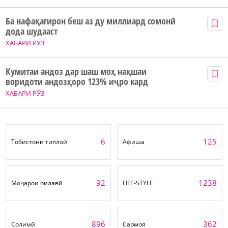
Ба нафақагирон беш аз ду миллиард сомонӣ
дода шудааст
ХАБАРИ РӮЗ
Кумитаи андоз дар шаш моҳ нақшаи
воридоти андозҳоро 123% иҷро кард
ХАБАРИ РӮЗ
6
125
Тобистони тиллоӣ
Афиша
92
1238
Моҷарои оилавӣ
LIFE-STYLE
896
362
Солимӣ
Сармоя