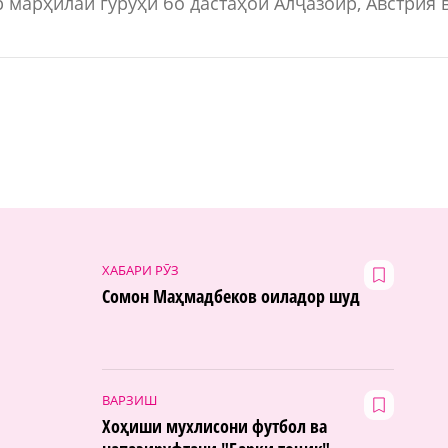
 марҳилаи гурӯҳӣ бо дастаҳои Алҷазоир, Австрия 
ХАБАРИ РӮЗ
Сомон Маҳмадбеков оиладор шуд
ВАРЗИШ
Хоҳиши мухлисони футбол ва