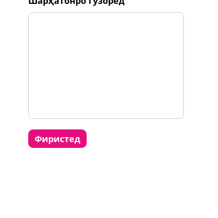
шарҳатонро гузоред
фиристед