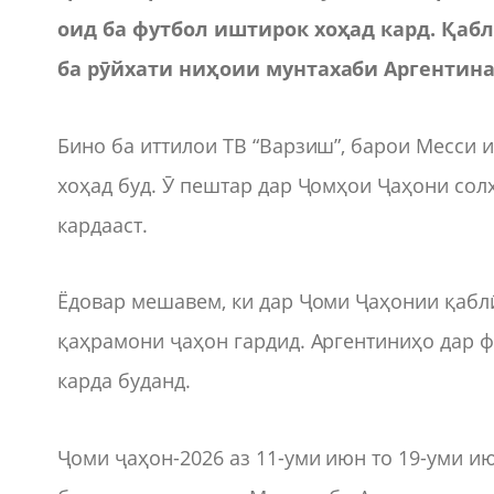
оид ба футбол иштирок хоҳад кард. Қабл
ба рӯйхати ниҳоии мунтахаби Аргентина
Бино ба иттилои ТВ “Варзиш”, барои Месси
хоҳад буд. Ӯ пештар дар Ҷомҳои Ҷаҳони солҳ
кардааст.
Ёдовар мешавем, ки дар Ҷоми Ҷаҳонии қабл
қаҳрамони ҷаҳон гардид. Аргентиниҳо дар 
карда буданд.
Ҷоми ҷаҳон-2026 аз 11-уми июн то 19-уми и