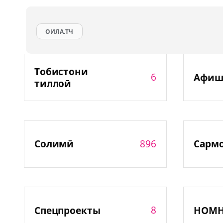
ОИЛА.ТЧ
Тобистони
6
Афиш
тиллоӣ
896
Солимӣ
Сарм
8
Спецпроекты
НОМ