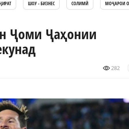
ҶИРАТ
ШОУ - БИЗНЕС
СОЛИМӢ
МОҶАРОИ 
н Ҷоми Ҷаҳонии
екунад
282