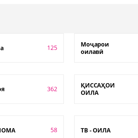
Моҷарои
125
а
оилавӣ
ҚИССАҲОИ
362
оя
ОИЛА
58
НОМА
ТВ - ОИЛА