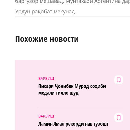
баргузор мешавад. Мунтахаби Аргентина дар
Урдун рақобат мекунад.
Похожие новости
ВАРЗИШ
Писари Ҷонибек Мурод соҳиби
медали тилло шуд
ВАРЗИШ
Ламин Ямал рекорди нав гузошт