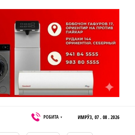
РОБИТА
ИМРӮЗ,
07 . 08 . 2026
▼