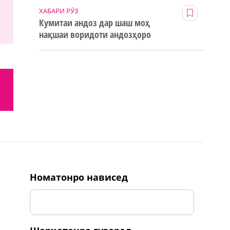
ХАБАРИ РӮЗ
Кумитаи андоз дар шаш моҳ
нақшаи воридоти андозҳоро
123% иҷро кард
номатонро нависед