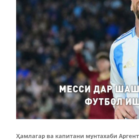
Ҳамлагар ва капитани мунтахаби Арген