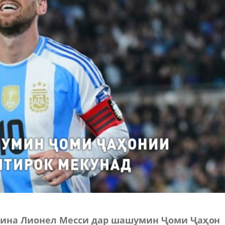
тина Лионел Месси дар шашумин Ҷоми Ҷаҳон