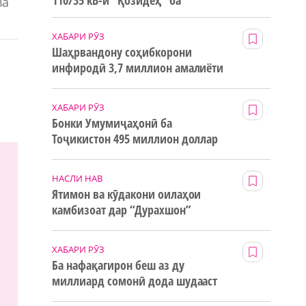
110/35 кВ-и “Қозидеҳ” ба
ва
истифода дода мешавад
ХАБАРИ РӮЗ
Шаҳрвандону соҳибкорони
инфиродӣ 3,7 миллион амалиёти
ғайринақдӣ анҷом додаанд
ХАБАРИ РӮЗ
Бонки Умумиҷаҳонӣ ба
Тоҷикистон 495 миллион доллар
маблағи грантӣ додааст
НАСЛИ НАВ
Ятимон ва кӯдакони оилаҳои
камбизоат дар “Дурахшон”
истироҳат мекунанд
ХАБАРИ РӮЗ
Ба нафақагирон беш аз ду
миллиард сомонӣ дода шудааст