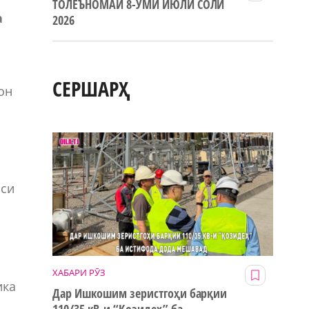
ТОЛЕЪНОМАИ 8-УМИ ИЮЛИ СОЛИ
а
2026
СЕРШАРҲ
он
сси
ХАБАРИ РӮЗ
ика
Дар Ишкошим зеристгоҳи барқии