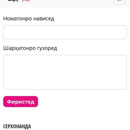
номатонро нависед
шарҳатонро гузоред
фиристед
СЕРХОНАНДА