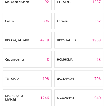
92
1237
Моҷарои оилавӣ
LIFE-STYLE
896
362
Солимӣ
Сармоя
4718
1968
ҚИССАҲОИ ОИЛА
ШОУ - БИЗНЕС
8
58
Спецпроекты
НОМНОМА
198
706
ТВ - ОИЛА
ДАСТАРХОН
МАСЛИҲАТИ
1246
940
МУҲОҶИРАТ
МУФИД