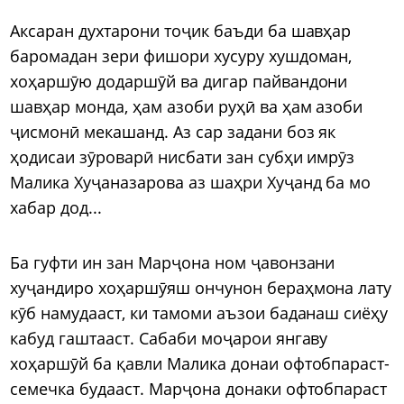
Аксаран духтарони тоҷик баъди ба шавҳар
баромадан зери фишори хусуру хушдоман,
хоҳаршӯю додаршӯй ва дигар пайвандони
шавҳар монда, ҳам азоби руҳӣ ва ҳам азоби
ҷисмонӣ мекашанд. Аз сар задани боз як
ҳодисаи зӯроварӣ нисбати зан субҳи имрӯз
Малика Хуҷаназарова аз шаҳри Хуҷанд ба мо
хабар дод...
Ба гуфти ин зан Марҷона ном ҷавонзани
хуҷандиро хоҳаршӯяш ончунон бераҳмона лату
кӯб намудааст, ки тамоми аъзои баданаш сиёҳу
кабуд гаштааст. Сабаби моҷарои янгаву
хоҳаршӯй ба қавли Малика донаи офтобпараст-
семечка будааст. Марҷона донаки офтобпараст