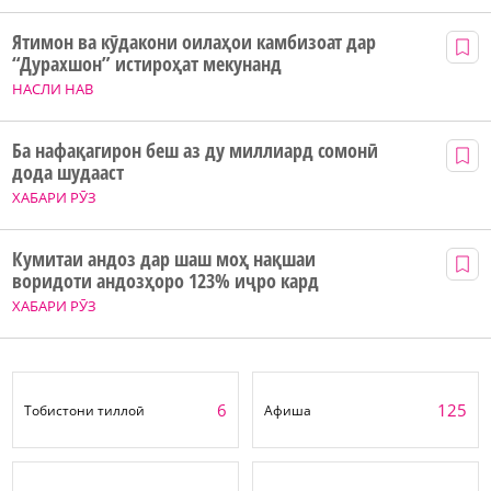
Ятимон ва кӯдакони оилаҳои камбизоат дар
“Дурахшон” истироҳат мекунанд
НАСЛИ НАВ
Ба нафақагирон беш аз ду миллиард сомонӣ
дода шудааст
ХАБАРИ РӮЗ
Кумитаи андоз дар шаш моҳ нақшаи
воридоти андозҳоро 123% иҷро кард
ХАБАРИ РӮЗ
6
125
Тобистони тиллоӣ
Афиша