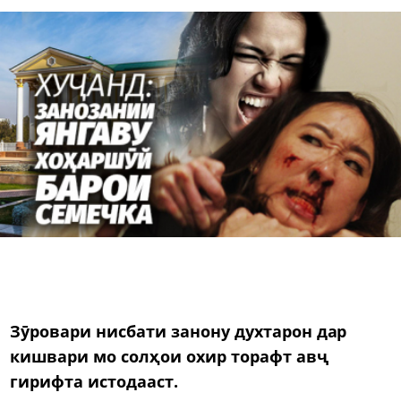
Зӯровари нисбати занону духтарон дар
кишвари мо солҳои охир торафт авҷ
гирифта истодааст.