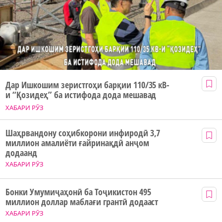
Дар Ишкошим зеристгоҳи барқии 110/35 кВ-
и “Қозидеҳ” ба истифода дода мешавад
ХАБАРИ РӮЗ
Шаҳрвандону соҳибкорони инфиродӣ 3,7
миллион амалиёти ғайринақдӣ анҷом
додаанд
ХАБАРИ РӮЗ
Бонки Умумиҷаҳонӣ ба Тоҷикистон 495
миллион доллар маблағи грантӣ додааст
ХАБАРИ РӮЗ