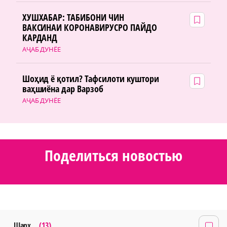
ХУШХАБАР: ТАБИБОНИ ЧИН
ВАКСИНАИ КОРОНАВИРУСРО ПАЙДО
КАРДАНД
АҶАБ ДУНЁЕ
Шоҳид ё қотил? Тафсилоти куштори
ваҳшиёна дар Варзоб
АҶАБ ДУНЁЕ
Поделиться новостью
Шарҳ
(13)