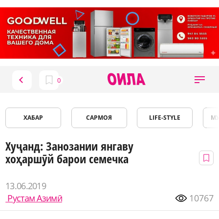
ХАБАР
САРМОЯ
LIFE-STYLE
М
Хуҷанд: Занозании янгаву
хоҳаршӯй барои семечка
13.06.2019
Рустам Азимӣ
10767