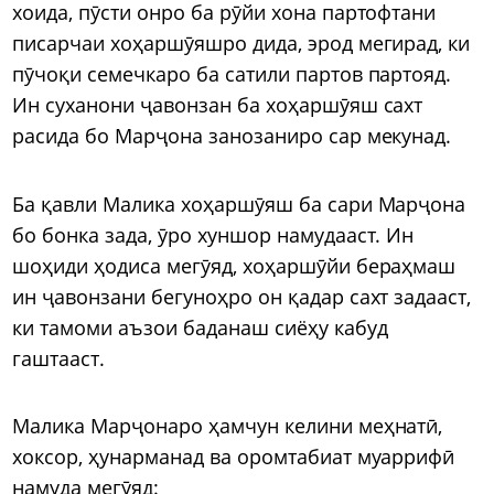
хоида, пӯсти онро ба рӯйи хона партофтани
писарчаи хоҳаршӯяшро дида, эрод мегирад, ки
пӯчоқи семечкаро ба сатили партов партояд.
Ин суханони ҷавонзан ба хоҳаршӯяш сахт
расида бо Марҷона занозаниро сар мекунад.
Ба қавли Малика хоҳаршӯяш ба сари Марҷона
бо бонка зада, ӯро хуншор намудааст. Ин
шоҳиди ҳодиса мегӯяд, хоҳаршӯйи бераҳмаш
ин ҷавонзани бегуноҳро он қадар сахт задааст,
ки тамоми аъзои баданаш сиёҳу кабуд
гаштааст.
Малика Марҷонаро ҳамчун келини меҳнатӣ,
хоксор, ҳунарманад ва оромтабиат муаррифӣ
намуда мегӯяд: