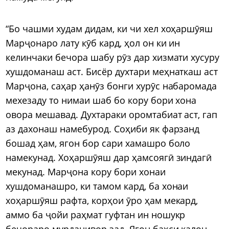
“Бо чашми худам дидам, ки чи хел хоҳаршӯяш
Марҷонаро лату кӯб кард, ҳол он ки ин
келинчаки бечора шабу рӯз дар хизмати хусуру
хушдоманаш аст. Бисёр духтари меҳнаткаш аст
Марҷона, саҳар ҳанӯз бонги хурӯс набаромада
мехезаду то нимаи шаб бо кору бори хона
овора мешавад. Духтараки оромтабиат аст, гап
аз дахонаш намебурод. Соҳиби як фарзанд
бошад ҳам, ягон бор сари хамашро боло
намекунад. Хоҳаршӯяш дар ҳамсоягӣ зиндагӣ
мекунад. Марҷона кору бори хонаи
хушдоманашро, ки тамом кард, ба хонаи
хоҳаршӯяш рафта, корҳои ӯро ҳам мекард,
аммо ба ҷойи раҳмат гуфтан ин ношукр
бечораро мурданивор зад. Ягон баҳси калон