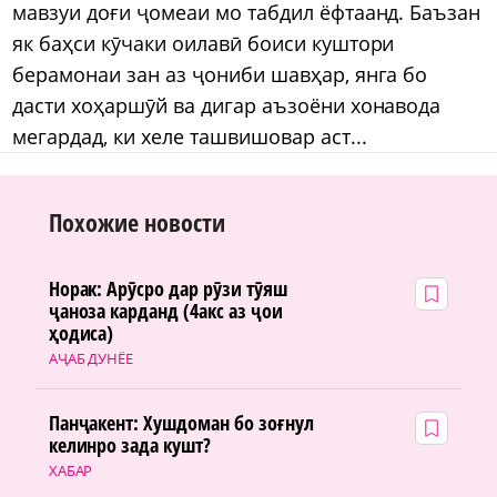
мавзуи доғи ҷомеаи мо табдил ёфтаанд. Баъзан
як баҳси кӯчаки оилавӣ боиси куштори
берамонаи зан аз ҷониби шавҳар, янга бо
дасти хоҳаршӯй ва дигар аъзоёни хонавода
мегардад, ки хеле ташвишовар аст...
Похожие новости
Норак: Арӯсро дар рӯзи тӯяш
ҷаноза карданд (4акс аз ҷои
ҳодиса)
АҶАБ ДУНЁЕ
Панҷакент: Хушдоман бо зоғнул
келинро зада кушт?
ХАБАР