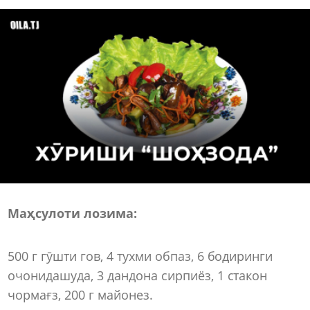
Маҳсулоти лозима:
500 г гӯшти гов, 4 тухми обпаз, 6 бодиринги
очонидашуда, 3 дандона сирпиёз, 1 стакон
чормағз, 200 г майонез.