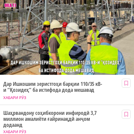
Дар Ишкошим зеристгоҳи барқии 110/35 кВ-
и “Қозидеҳ” ба истифода дода мешавад
ХАБАРИ РӮЗ
Шаҳрвандону соҳибкорони инфиродӣ 3,7
миллион амалиёти ғайринақдӣ анҷом
додаанд
ХАБАРИ РӮЗ