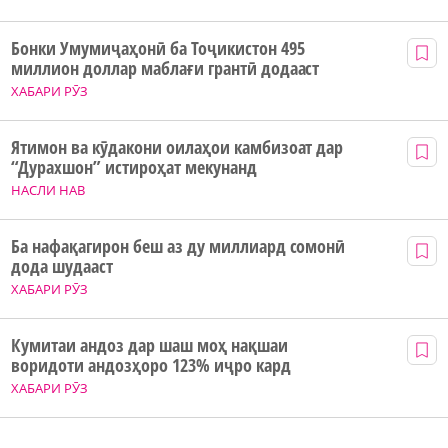
Бонки Умумиҷаҳонӣ ба Тоҷикистон 495
миллион доллар маблағи грантӣ додааст
ХАБАРИ РӮЗ
Ятимон ва кӯдакони оилаҳои камбизоат дар
“Дурахшон” истироҳат мекунанд
НАСЛИ НАВ
Ба нафақагирон беш аз ду миллиард сомонӣ
дода шудааст
ХАБАРИ РӮЗ
Кумитаи андоз дар шаш моҳ нақшаи
воридоти андозҳоро 123% иҷро кард
ХАБАРИ РӮЗ