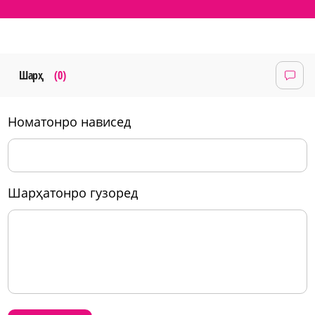
Шарҳ
(0)
номатонро нависед
шарҳатонро гузоред