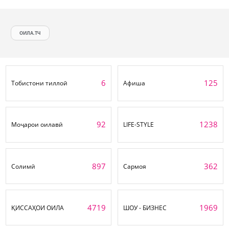
ОИЛА.ТЧ
6
125
Тобистони тиллоӣ
Афиша
92
1238
Моҷарои оилавӣ
LIFE-STYLE
897
362
Солимӣ
Сармоя
4719
1969
ҚИССАҲОИ ОИЛА
ШОУ - БИЗНЕС