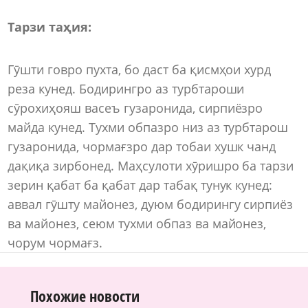
Тарзи таҳия:
Гӯшти говро пухта, бо даст ба қисмҳои хурд
реза кунед. Бодирингро аз турбтароши
сӯрохиҳояш васеъ гузаронида, сирпиёзро
майда кунед. Тухми обпазро низ аз турбтарош
гузаронида, чормағзро дар тобаи хушк чанд
дақиқа зирбонед. Маҳсулоти хӯришро ба тарзи
зерин қабат ба қабат дар табақ тунук кунед:
аввал гӯшту майонез, дуюм бодирингу сирпиёз
ва майонез, сеюм тухми обпаз ва майонез,
чорум чормағз.
Похожие новости