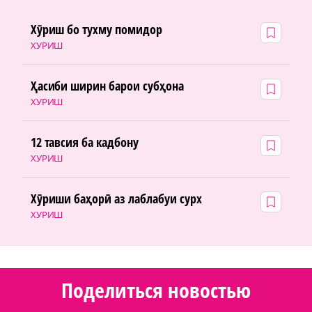
Хӯриш бо тухму помидор
ХУРИШ
Ҳасиби ширин барои субҳона
ХУРИШ
12 тавсия ба кадбону
ХУРИШ
Хӯриши баҳорӣ аз лаблабуи сурх
ХУРИШ
Поделиться новостью