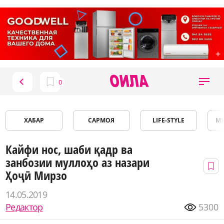
ХАБАР
САРМОЯ
LIFE-STYLE
М
Кайфи нос, шаби қадр ва
занбозии муллоҳо аз назари
Ҳоҷӣ Мирзо
14.05.2019
Редактор
5300