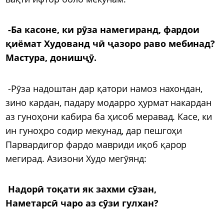
-Ба касоне, ки рӯза намегиранд, фардои
қиёмат Худованд чӣ ҷазоро раво мебинад?
Мастура, донишҷӯ.
-Рӯза надоштан дар қатори намоз нахондан,
зино кардан, падару модарро ҳурмат накардан
аз гуноҳони кабира ба ҳисоб меравад. Касе, ки
ин гуноҳро содир мекунад, дар пешгоҳи
Парвардигор фардо мавриди иқоб қарор
мегирад. Азизони Худо мегӯянд:
Надорӣ тоқати як захми сӯзан,
Наметарсӣ чаро аз сӯзи гулхан?