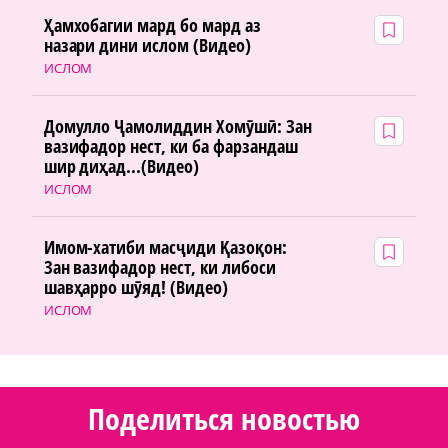
Ҳамхобагии мард бо мард аз
назари дини ислом (Видео)
ИСЛОМ
Домулло Ҷамолиддин Хомӯшӣ: Зан
вазифадор нест, ки ба фарзандаш
шир диҳад...(Видео)
ИСЛОМ
Имом-хатиби масҷиди Қазоқон:
Зан вазифадор нест, ки либоси
шавҳарро шӯяд! (Видео)
ИСЛОМ
Поделиться новостью