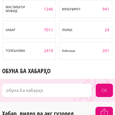
МАСЛИҲАТИ
1246
941
МУҲОҶИРАТ
МУФИД
7011
24
ХАБАР
ЛОИҲА
2419
201
ТОЛЕЪНОМА
Хобнома
ОБУНА БА ХАБАРҲО
OK
Хабар, видео ва акс гузоред