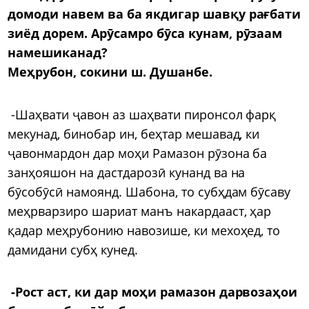
домоди навем ва ба якдигар шавқу рағбати
зиёд дорем. Арӯсамро бӯса кунам, рӯзаам
намешиканад?
Меҳрубон,
сокини ш. Душанбе.
-Шаҳвати ҷавон аз шаҳвати пиронсол фарқ
мекунад, бинобар ин, беҳтар мешавад, ки
ҷавонмардон дар моҳи Рамазон рӯзона ба
занҳояшон на дастдарозӣ кунанд ва на
бӯсобӯсӣ намоянд. Шабона, то субҳдам бӯсаву
меҳрварзиро шариат манъ накардааст, ҳар
қадар меҳрубонию навозише, ки мехоҳед, то
дамидани субҳ кунед.
-Рост аст, ки дар моҳи рамазон дарвозаҳои