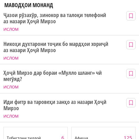
МАВОДҲОИ МОНАНД
Ҷазои рӯзахӯр, зинокор ва талоқи телефонӣ
аз назари Ҳоҷӣ Мирзо
ИСЛОМ
Никоҳи духтарони тоҷик бо мардҳои хориҷӣ
аз назари Ҳоҷӣ Мирзо
ИСЛОМ
Ҳоҷӣ Мирзо дар бораи «Мулло шланг» чӣ
мегӯяд?
ИСЛОМ
Иди фитр ва таровеҳи занҳо аз назари Ҳоҷӣ
Мирзо
ИСЛОМ
6
125
Тобистони тиллоӣ
Афиша