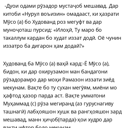
-Дуои одами рӯзадор мустаҷоб мешавад. Дар
китоби «Нурул воъизин» омадааст, ки ҳазрати
Мӯсо (а) бо Худованд роз мегуфт ва дар
муноҷоташ пурсид: «Илоҳӣ, Ту маро бо
такаллум кардан бо худат иззат додӣ. Оё чунин
иззатро ба дигарон ҳам додаӣ?»
Худованд ба Мӯсо (а) ваҳй кард:-Ё Мӯсо (а),
бидон, ки дар охирузамон ман бандагони
рӯзадорамро дар моҳи Рамазон иззати зиёд
мекунам. Вақте бо ту сухан мегӯям, миёни мо
ҳафтод ҳазор парда аст. Вақте умматони
Муҳаммад (с) рӯза мегиранд (аз гуруснагиву
ташнагӣ) лабҳояшон хушк ва рангҳояшон зард
мешавад, манн ҳиҷоб(парда)-ҳои худро дар
вақти ифтор боло мекунам.