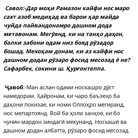
Савол:-Дар моҳи Рамазон кайфи нос маро
сахт азоб медиҳад ва барои ҳар майда
чуйда пайвандонамро дашном дода
метавонам. Мегӯянд, ки на танҳо даҳон,
балки забони одам низ бояд рӯзадор
бошад. Мехоҳам донам, ки аз кайфи нос
дашном додан рӯзаро фосид месозад ё не?
Сафарбек, сокини
ш. Қурғонтеппа.
Ҷавоб
:-Ман аслан одами носкашро дӯст
намедорам. Ҳайронам, ки чаро баъзеҳо ба
даҳони покизае, ки номи Оллоҳро мегиранд,
нос мепартоянд. Вой ба ҳоли занҳое, ки бо
чунин мардон зиндагӣ мекунанд. Носкашӣ ва
дашном додан албатта, рӯзаро фосид месозад.