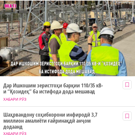
Дар Ишкошим зеристгоҳи барқии 110/35 кВ-
и “Қозидеҳ” ба истифода дода мешавад
ХАБАРИ РӮЗ
Шаҳрвандону соҳибкорони инфиродӣ 3,7
миллион амалиёти ғайринақдӣ анҷом
додаанд
ХАБАРИ РӮЗ