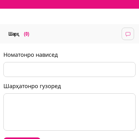
Шарҳ
(0)
номатонро нависед
шарҳатонро гузоред