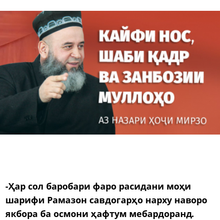
-Ҳар сол баробари фаро расидани моҳи
шарифи Рамазон савдогарҳо нарху наворо
якбора ба осмони ҳафтум мебардоранд.