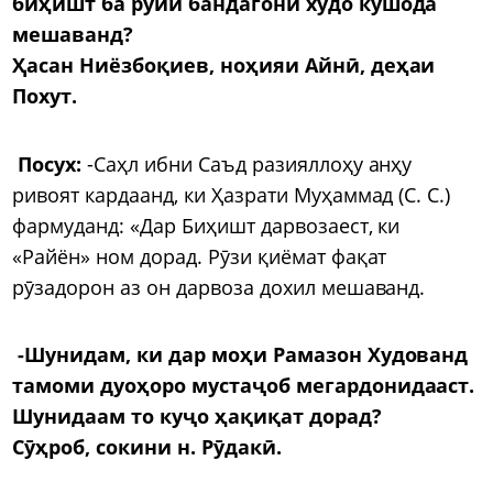
биҳишт ба рӯйи бандагони худо кушода
мешаванд?
Ҳасан Ниёзбоқиев, ноҳияи Айнӣ, деҳаи
Похут.
Посух:
-Саҳл ибни Саъд разияллоҳу анҳу
ривоят кардаанд, ки Ҳазрати Муҳаммад (С. С.)
фармуданд: «Дар Биҳишт дарвозаест, ки
«Райён» ном дорад. Рӯзи қиёмат фақат
рӯзадорон аз он дарвоза дохил мешаванд.
-Шунидам, ки дар моҳи Рамазон Худованд
тамоми дуоҳоро мустаҷоб мегардонидааст.
Шунидаам то куҷо ҳақиқат дорад?
Сӯҳроб, сокини н. Рӯдакӣ.