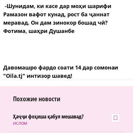
-Шунидам, ки касе дар моҳи шарифи
Рамазон вафот кунад, рост ба ҷаннат
меравад. Он дам зинокор бошад чӣ?
Фотима, шаҳри Душанбе
Давомашро фардо соати 14 дар сомонаи
"Oila.tj" интизор шавед!
Похожие новости
Ҳаҷҷи фоҳиша қабул мешавад?
ИСЛОМ