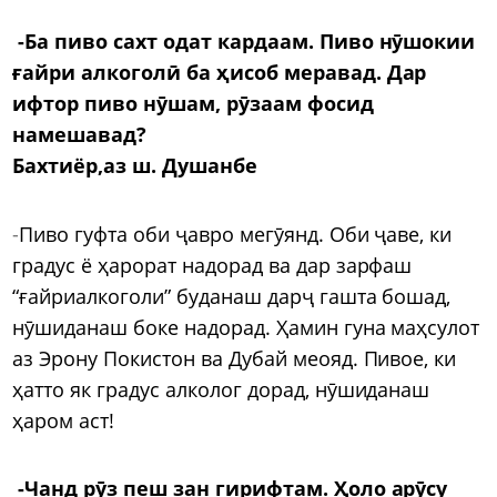
-Ба пиво сахт одат кардаам. Пиво нӯшокии
ғайри алкоголӣ ба ҳисоб меравад. Дар
ифтор пиво нӯшам, рӯзаам фосид
намешавад?
Бахтиёр,аз ш. Душанбе
-
Пиво гуфта оби ҷавро мегӯянд. Оби ҷаве, ки
градус ё ҳарорат надорад ва дар зарфаш
“ғайриалкоголи” буданаш дарҷ гашта бошад,
нӯшиданаш боке надорад. Ҳамин гуна маҳсулот
аз Эрону Покистон ва Дубай меояд. Пивое, ки
ҳатто як градус алколог дорад, нӯшиданаш
ҳаром аст!
-Чанд рӯз пеш зан гирифтам. Ҳоло арӯсу