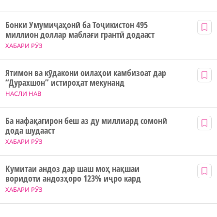
Бонки Умумиҷаҳонӣ ба Тоҷикистон 495
миллион доллар маблағи грантӣ додааст
ХАБАРИ РӮЗ
Ятимон ва кӯдакони оилаҳои камбизоат дар
“Дурахшон” истироҳат мекунанд
НАСЛИ НАВ
Ба нафақагирон беш аз ду миллиард сомонӣ
дода шудааст
ХАБАРИ РӮЗ
Кумитаи андоз дар шаш моҳ нақшаи
воридоти андозҳоро 123% иҷро кард
ХАБАРИ РӮЗ