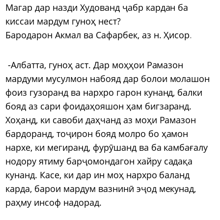
Магар дар назди Худованд ҷабр кардан ба
киссаи мардум гуноҳ нест?
Бародарон Акмал ва Сафарбек, аз н. Ҳисор
.
-Албатта, гуноҳ аст. Дар моҳҳои Рамазон
мардуми мусулмон набояд дар болои молашон
фоиз гузоранд ва нархро гарон кунанд, балки
бояд аз сари фоидаҳояшон ҳам бигзаранд.
Хоҳанд, ки савоби даҳчанд аз моҳи Рамазон
бардоранд, тоҷирон бояд молро бо ҳамон
нархе, ки мегиранд, фурӯшанд ва ба камбағалу
нодору ятиму барҷомондагон хайру садақа
кунанд. Касе, ки дар ин моҳ нархро баланд
карда, барои мардум вазнинӣ эҷод мекунад,
раҳму инсоф надорад.