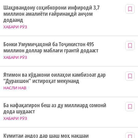
Шаҳрвандону соҳибкорони инфиродӣ 3,7
миллион амалиёти ғайринақдӣ анҷом
додаанд
ХАБАРИ РӮЗ
Бонки Умумиҷаҳонӣ ба Тоҷикистон 495
миллион доллар маблағи грантӣ додааст
ХАБАРИ РӮЗ
Ятимон ва кӯдакони оилаҳои камбизоат дар
“Дурахшон” истироҳат мекунанд
НАСЛИ НАВ
Ба нафақагирон беш аз ду миллиард сомонӣ
дода шудааст
ХАБАРИ РӮЗ
Кумитаи андоз дар шаш моҳ нақшаи