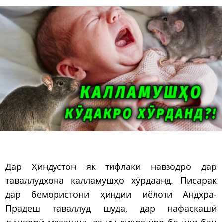
Дар Ҳиндустон як тифлаки навзодро дар
таваллудхона калламушҳо хӯрдаанд. Писарак
дар бемористони ҳиндии иёлоти Андхра-
Прадеш таваллуд шуда, дар нафаскашӣ
душворӣ мекашид, аз ин лиҳоз ӯро ба шуъбаи