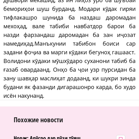
бемориҳои шуш бурданд. Модари кӯдак гиряи
тифлакашро шунида ба наздаш даромадан
мехоҳад, вале табиби навбатдор барои ба
назди фарзандаш даромадан ба зан иҷозат
намедиҳад.Манъкунии табибон боиси сар
задани фоҷиа ва марги кӯдаки бегуноҳ гашааст.
Волидони кӯдаки мӯшхӯдаро суханони табиб ба
ғазаб овардаанд. Онҳо ба ҷои узр пурсидан ба
зану шавҳар маслиҳат додаанд, ки шукри зинда
будани як фазанди дигарашонро карда, бо худо
исён накунанд.
Похожие новости
Норак: Арӯсро дар рӯзи тӯяш