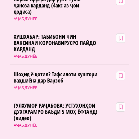
ҷаноза карданд (4акс аз ҷои
ҳодиса)
АҶАБ ДУНЁЕ
ХУШХАБАР: ТАБИБОНИ ЧИН
ВАКСИНАИ КОРОНАВИРУСРО ПАЙДО
КАРДАНД
АҶАБ ДУНЁЕ
Шоҳид ё қотил? Тафсилоти куштори
ваҳшиёна дар Варзоб
АҶАБ ДУНЁЕ
ГУЛХУМОР РАҶАБОВА: УСТУХОНҲОИ
ДУХТАРАМРО БАЪДИ 5 МОҲ ЁФТАНД!
(видео)
АҶАБ ДУНЁЕ