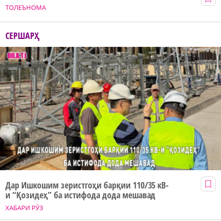
ТОЛЕЪНОМА
СЕРШАРҲ
Дар Ишкошим зеристгоҳи барқии 110/35 кВ-
и “Қозидеҳ” ба истифода дода мешавад
ХАБАРИ РӮЗ