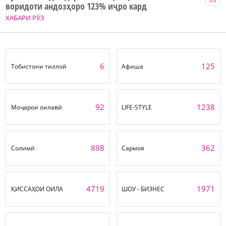
воридоти андозҳоро 123% иҷро кард
ХАБАРИ РӮЗ
6
125
Тобистони тиллоӣ
Афиша
92
1238
Моҷарои оилавӣ
LIFE-STYLE
898
362
Солимӣ
Сармоя
4719
1971
ҚИССАҲОИ ОИЛА
ШОУ - БИЗНЕС