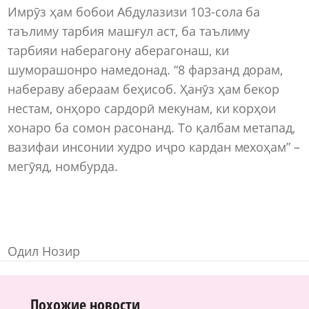
Имрӯз ҳам бобои Абдулазизи 103-сола ба
таълиму тарбия машғул аст, ба таълиму
тарбияи наберагону аберагонаш, ки
шуморашонро намедонад. “8 фарзанд дорам,
набераву абераам беҳисоб. Ҳанӯз ҳам бекор
нестам, онҳоро сардорӣ мекунам, ки корҳои
хонаро ба сомон расонанд. То қалбам метапад,
вазифаи инсонии худро иҷро кардан мехоҳам” –
мегӯяд, номбурда.
Одил Нозир
Похожие новости