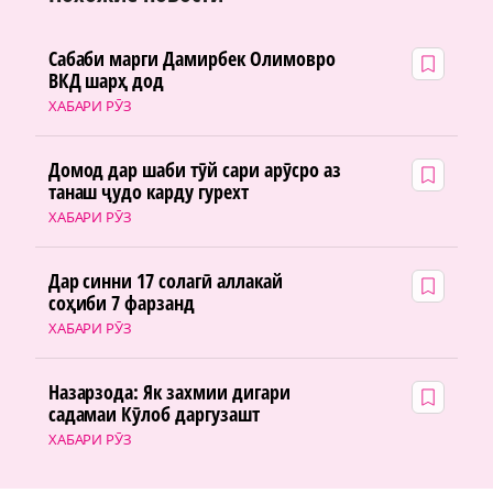
Сабаби марги Дамирбек Олимовро
ВКД шарҳ дод
ХАБАРИ РӮЗ
Домод дар шаби тӯй сари арӯсро аз
танаш ҷудо карду гурехт
ХАБАРИ РӮЗ
Дар синни 17 солагӣ аллакай
соҳиби 7 фарзанд
ХАБАРИ РӮЗ
Назарзода: Як захмии дигари
садамаи Кӯлоб даргузашт
ХАБАРИ РӮЗ