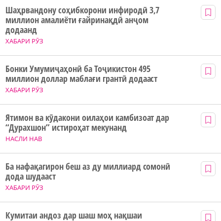
Шаҳрвандону соҳибкорони инфиродӣ 3,7
миллион амалиёти ғайринақдӣ анҷом
додаанд
ХАБАРИ РӮЗ
Бонки Умумиҷаҳонӣ ба Тоҷикистон 495
миллион доллар маблағи грантӣ додааст
ХАБАРИ РӮЗ
Ятимон ва кӯдакони оилаҳои камбизоат дар
“Дурахшон” истироҳат мекунанд
НАСЛИ НАВ
Ба нафақагирон беш аз ду миллиард сомонӣ
дода шудааст
ХАБАРИ РӮЗ
Кумитаи андоз дар шаш моҳ нақшаи