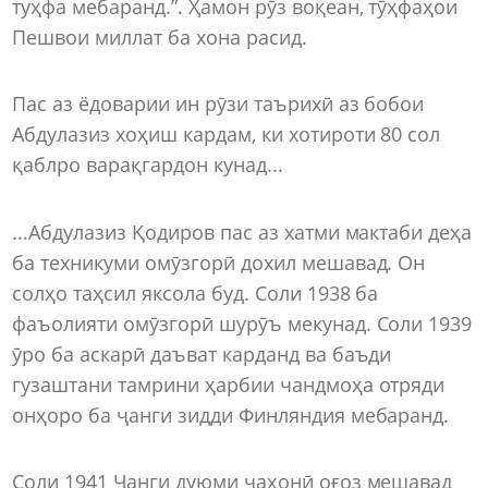
туҳфа мебаранд.”. Ҳамон рӯз воқеан, тӯҳфаҳои
Пешвои миллат ба хона расид.
Пас аз ёдоварии ин рӯзи таърихӣ аз бобои
Абдулазиз хоҳиш кардам, ки хотироти 80 сол
қаблро варақгардон кунад...
...Абдулазиз Қодиров пас аз хатми мактаби деҳа
ба техникуми омӯзгорӣ дохил мешавад. Он
солҳо таҳсил яксола буд. Соли 1938 ба
фаъолияти омӯзгорӣ шурӯъ мекунад. Соли 1939
ӯро ба аскарӣ даъват карданд ва баъди
гузаштани тамрини ҳарбии чандмоҳа отряди
онҳоро ба ҷанги зидди Финляндия мебаранд.
Соли 1941 Ҷанги дуюми ҷаҳонӣ оғоз мешавад