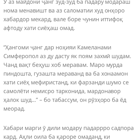
Ӯ аз майдони ҷанг зуд-зуд ба падару модараш
нома менавишт ва аз саломатии худ онҳоро
хабардор мекард, вале боре чунин иттифоқ
афтоду хати сиёҳаш омад.
“Ҳангоми ҷанг дар ноҳияи Камеланами
Симферопол аз ду дасту як поям захмӣ шудам.
Чанд вақт беҳуш хоб меравам. Маро мурда
пиндошта, гузашта мераванд ва ба хонаамон
хати сиёҳ мефиристанд, ки фарзанди шумо се
самолёти немисро тарконида, мардонавор
ҳалок шуд…” – бо табассум, он рӯзҳоро ба ёд
меорад.
Хабари марги ӯ дили модару падаррро садпора
кард. Аҳли оила ба қароре омаданд, ки