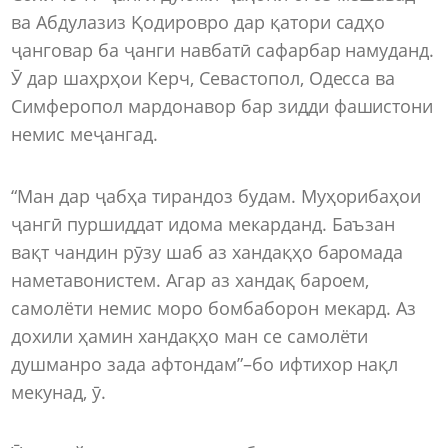
ва Абдулазиз Қодировро дар қатори садҳо
ҷанговар ба ҷанги навбатӣ сафарбар намуданд.
Ӯ дар шаҳрҳои Керч, Севастопол, Одесса ва
Симферопол мардонавор бар зидди фашистони
немис меҷангад.
“Ман дар ҷабҳа тирандоз будам. Муҳорибаҳои
ҷангӣ пуршиддат идома мекарданд. Баъзан
вақт чандин рӯзу шаб аз хандақҳо баромада
наметавонистем. Агар аз хандақ бароем,
самолёти немис моро бомбаборон мекард. Аз
дохили ҳамин хандақҳо ман се самолёти
душманро зада афтондам”–бо ифтихор нақл
мекунад, ӯ.