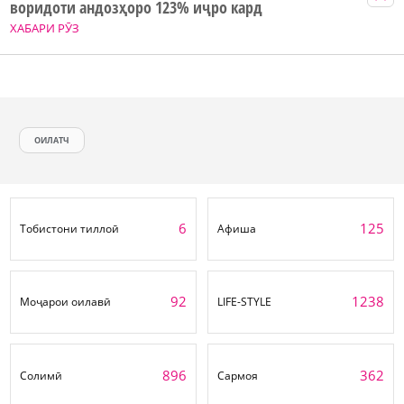
воридоти андозҳоро 123% иҷро кард
ХАБАРИ РӮЗ
ОИЛАТЧ
6
125
Тобистони тиллоӣ
Афиша
92
1238
Моҷарои оилавӣ
LIFE-STYLE
896
362
Солимӣ
Сармоя