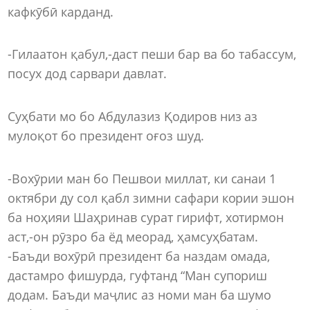
кафкӯбӣ карданд.
-Гилаатон қабул,-даст пеши бар ва бо табассум,
посух дод сарвари давлат.
Суҳбати мо бо Абдулазиз Қодиров низ аз
мулоқот бо президент оғоз шуд.
-Вохӯрии ман бо Пешвои миллат, ки санаи 1
октябри ду сол қабл зимни сафари кории эшон
ба ноҳияи Шаҳринав сурат гирифт, хотирмон
аст,-он рӯзро ба ёд меорад, ҳамсуҳбатам.
-Баъди вохӯрӣ президент ба наздам омада,
дастамро фишурда, гуфтанд “Ман супориш
додам. Баъди маҷлис аз номи ман ба шумо