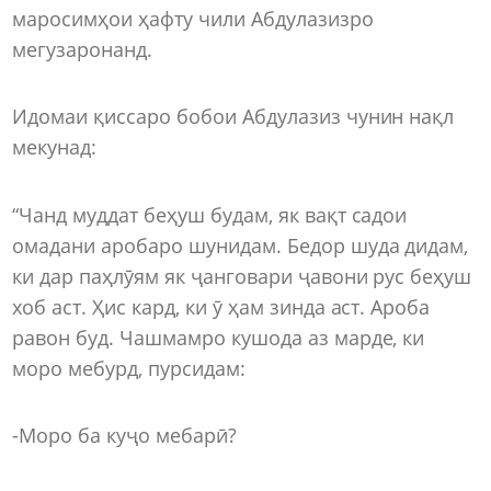
маросимҳои ҳафту чили Абдулазизро
мегузаронанд.
Идомаи қиссаро бобои Абдулазиз чунин нақл
мекунад:
“Чанд муддат беҳуш будам, як вақт садои
омадани аробаро шунидам. Бедор шуда дидам,
ки дар паҳлӯям як ҷанговари ҷавони рус беҳуш
хоб аст. Ҳис кард, ки ӯ ҳам зинда аст. Ароба
равон буд. Чашмамро кушода аз марде, ки
моро мебурд, пурсидам:
-Моро ба куҷо мебарӣ?