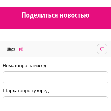
Поделиться новостью
Шарҳ
(0)
номатонро нависед
шарҳатонро гузоред