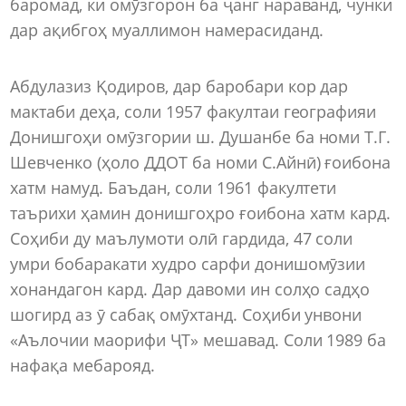
баромад, ки омӯзгорон ба ҷанг нараванд, чунки
дар ақибгоҳ муаллимон намерасиданд.
Абдулазиз Қодиров, дар баробари кор дар
мактаби деҳа, соли 1957 факултаи географияи
Донишгоҳи омӯзгории ш. Душанбе ба номи Т.Г.
Шевченко (ҳоло ДДОТ ба номи С.Айнӣ) ғоибона
хатм намуд. Баъдан, соли 1961 факултети
таърихи ҳамин донишгоҳро ғоибона хатм кард.
Соҳиби ду маълумоти олӣ гардида, 47 соли
умри бобаракати худро сарфи донишомӯзии
хонандагон кард. Дар давоми ин солҳо садҳо
шогирд аз ӯ сабақ омӯхтанд. Соҳиби унвони
«Аълочии маорифи ҶТ» мешавад. Соли 1989 ба
нафақа мебарояд.