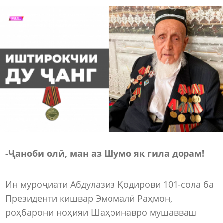
-Ҷаноби олӣ, ман аз Шумо як гила дорам!
Ин муроҷиати Абдулазиз Қодирови 101-сола ба
Президенти кишвар Эмомалӣ Раҳмон,
роҳбарони ноҳияи Шаҳринавро мушавваш