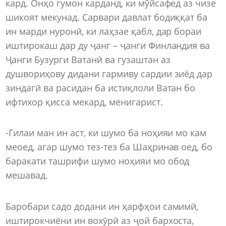
кард. Онҳо гумон карданд, ки мӯйсафед аз чизе
шикоят мекунад. Сарвари давлат бодиққат ба
ин марди нуронӣ, ки лаҳзае қабл, дар бораи
иштирокаш дар ду ҷанг – ҷанги Финландия ва
Ҷанги Бузурги Ватанӣ ва гузаштан аз
душвориҳову дидани гармиву сардии зиёд дар
зиндагӣ ва расидан ба истиқлоли Ватан бо
ифтихор қисса мекард, менигарист.
-Гилаи ман ин аст, ки шумо ба ноҳияи мо кам
меоед, агар шумо тез-тез ба Шаҳринав оед, бо
баракати ташрифи шумо ноҳияи мо обод
мешавад.
Баробари садо додани ин ҳарфҳои самимӣ,
иштирокчиёни ин вохӯрӣ аз ҷой бархоста,