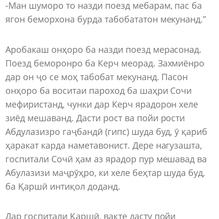
-Ман шуморо то назди поезд мебарам, пас ба
ягон беморхона бурда табобататон мекунанд.”
Аробакаш онҳоро ба назди поезд мерасонад.
Поезд беморонро ба Керч меорад. Захмиёнро
дар он ҷо се моҳ табобат мекунанд. Пасон
онҳоро ба воситаи пароход ба шаҳри Сочи
мефиристанд, чунки дар Керч ярадорон хеле
зиёд мешаванд. Дасти рост ва пойи рости
Абдулазизро гаҷбандӣ (гипс) шуда буд, ӯ қариб
ҳаракат карда наметавонист. Дере нагузашта,
госпитали Сочӣ ҳам аз ярадор пур мешавад ва
Абулазизи маҷрӯҳро, ки хеле беҳтар шуда буд,
ба Қаршӣ интиқол доданд.
Дар госпитали Қаршӣ, вақте дасту пойи