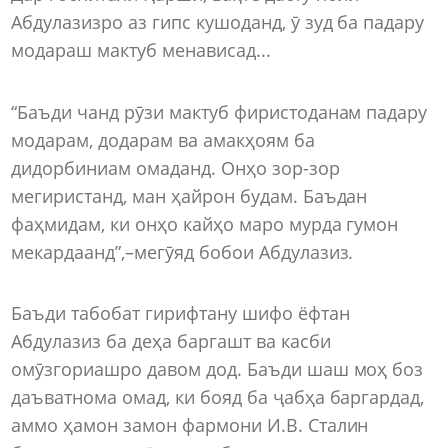
Абдулазизро аз гипс кушоданд, ӯ зуд ба падару
модараш мактуб менависад...
“Баъди чанд рӯзи мактуб фиристоданам падару
модарам, додарам ва амакҳоям ба
дидорбиниам омаданд. Онҳо зор-зор
мегиристанд, ман ҳайрон будам. Баъдан
фаҳмидам, ки онҳо кайҳо маро мурда гумон
мекардаанд”,–мегӯяд бобои Абдулазиз.
Баъди табобат гирифтану шифо ёфтан
Абдулазиз ба деҳа баргашт ва касби
омӯзгориашро давом дод. Баъди шаш моҳ боз
даъватнома омад, ки бояд ба ҷабҳа баргардад,
аммо ҳамон замон фармони И.В. Сталин