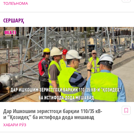
ТОЛЕЪНОМА
СЕРШАРҲ
Дар Ишкошим зеристгоҳи барқии 110/35 кВ-
и “Қозидеҳ” ба истифода дода мешавад
ХАБАРИ РӮЗ