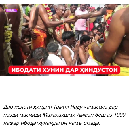
Дар иёлоти ҳиндии Тамил Наду ҳамасола дар
назди масҷиди Махалакшми Амман беш аз 1000
нафар ибодаткунандагон ҷамъ омада,