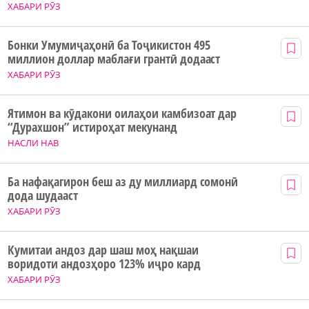
ХАБАРИ РӮЗ
Бонки Умумиҷаҳонӣ ба Тоҷикистон 495
миллион доллар маблағи грантӣ додааст
ХАБАРИ РӮЗ
Ятимон ва кӯдакони оилаҳои камбизоат дар
“Дурахшон” истироҳат мекунанд
НАСЛИ НАВ
Ба нафақагирон беш аз ду миллиард сомонӣ
дода шудааст
ХАБАРИ РӮЗ
Кумитаи андоз дар шаш моҳ нақшаи
воридоти андозҳоро 123% иҷро кард
ХАБАРИ РӮЗ