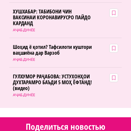
ХУШХАБАР: ТАБИБОНИ ЧИН
ВАКСИНАИ КОРОНАВИРУСРО ПАЙДО
КАРДАНД
АҶАБ ДУНЁЕ
Шоҳид ё қотил? Тафсилоти куштори
ваҳшиёна дар Варзоб
АҶАБ ДУНЁЕ
ГУЛХУМОР РАҶАБОВА: УСТУХОНҲОИ
ДУХТАРАМРО БАЪДИ 5 МОҲ ЁФТАНД!
(видео)
АҶАБ ДУНЁЕ
Поделиться новостью