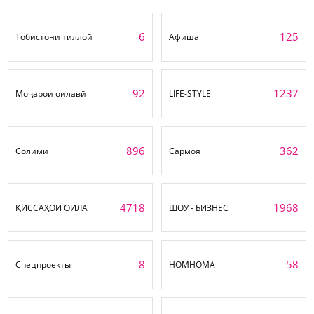
6
125
Тобистони тиллоӣ
Афиша
92
1237
Моҷарои оилавӣ
LIFE-STYLE
896
362
Солимӣ
Сармоя
4718
1968
ҚИССАҲОИ ОИЛА
ШОУ - БИЗНЕС
8
58
Спецпроекты
НОМНОМА