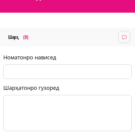
Шарҳ
(0)
номатонро нависед
шарҳатонро гузоред