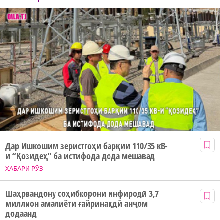
Дар Ишкошим зеристгоҳи барқии 110/35 кВ-
и “Қозидеҳ” ба истифода дода мешавад
ХАБАРИ РӮЗ
Шаҳрвандону соҳибкорони инфиродӣ 3,7
миллион амалиёти ғайринақдӣ анҷом
додаанд