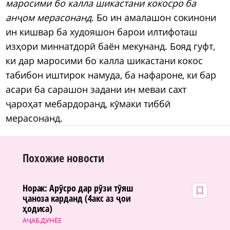
маросими бо калла шикастани кокосро ба
анҷом мерасонанд
. Бо ин амалашон сокинони
ин кишвар ба худояшон барои илтифоташ
изҳори миннатдорӣ баён мекунанд. Бояд гуфт,
ки дар маросими бо калла шикастани кокос
табибон иштирок намуда, ба нафароне, ки бар
асари ба сарашон задани ин меваи сахт
ҷароҳат мебардоранд, кӯмаки тиббӣ
мерасонанд.
Похожие новости
Норак: Арӯсро дар рӯзи тӯяш
ҷаноза карданд (4акс аз ҷои
ҳодиса)
АҶАБ ДУНЁЕ